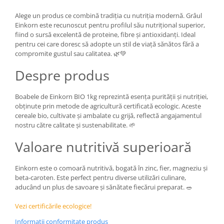
Alege un produs ce combină tradiția cu nutriția modernă. Grâul
Einkorn este recunoscut pentru profilul său nutrițional superior,
fiind o sursă excelentă de proteine, fibre și antioxidanți. Ideal
pentru cei care doresc să adopte un stil de viață sănătos fără a
compromite gustul sau calitatea. 🌿💚
Despre produs
Boabele de Einkorn BIO 1kg reprezintă esența purității și nutriției,
obținute prin metode de agricultură certificată ecologic. Aceste
cereale bio, cultivate și ambalate cu grijă, reflectă angajamentul
nostru către calitate și sustenabilitate. 🌱
Valoare nutritivă superioară
Einkorn este o comoară nutritivă, bogată în zinc, fier, magneziu și
beta-caroten. Este perfect pentru diverse utilizări culinare,
aducând un plus de savoare și sănătate fiecărui preparat. 🥗
Vezi certificările ecologice!
Informatii conformitate produs