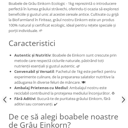
Boabele de Grâu Einkorn Ecologic - 1kg reprezintă o introducere
perfectă în lumea grâului străvechi, oferindu-ți ocazia să explorezi
beneficiile și gustul unic al acestei cereale antice. Cultivate cu grijă
la BioFarmland în Firiteaz, grâul nostru Einkorn este un produs
100% natural și certificat ecologic, ideal pentru rețete speciale și
porții individuale. 🌱
Caracteristici
Autentic și Nutritiv
: Boabele de Einkorn sunt crescute prin
metode care respectă ciclurile naturale, păstrând toți
nutrienții esențiali și gustul autentic. 🌿
Convenabil și Versatil
: Pachetul de 1kg este perfect pentru
experimente culinare, de la prepararea salatelor nutritive la
adăugarea în diverse feluri de mâncare. 🍽️
Ambalaj Prietenos cu Mediul
: Ambalajul nostru este
reciclabil contribuind la protejarea mediului înconjurător. ♻️
Fără Aditivi
: Bucură-te de puritatea grâului Einkorn, fără
aditivi sau conservanți. ✔️
De ce să alegi boabele noastre
de Grâu Einkorn?