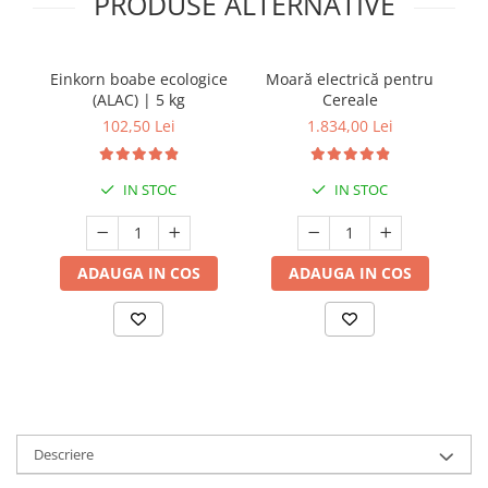
PRODUSE ALTERNATIVE
Einkorn boabe ecologice
Moară electrică pentru
Ei
(ALAC) | 5 kg
Cereale
102,50 Lei
1.834,00 Lei
IN STOC
IN STOC
ADAUGA IN COS
ADAUGA IN COS
Descriere