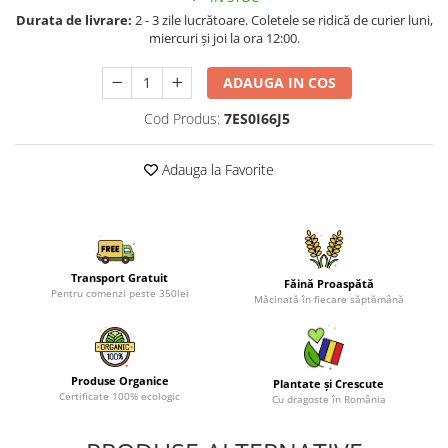
Durata de livrare:
2 - 3 zile lucrătoare. Coletele se ridică de curier luni,
miercuri și joi la ora 12:00.
ADAUGA IN COS
Cod Produs:
7ES0I66J5
Adauga la Favorite
Transport Gratuit
Făină Proaspătă
Pentru comenzi peste 350lei
Măcinată în fiecare săptămână
Produse Organice
Plantate și Crescute
Certificate 100% ecologic
Cu dragoste în România