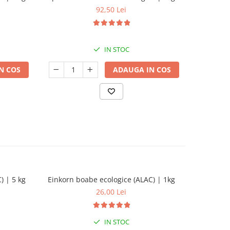
92,50 Lei
IN STOC
N COS
ADAUGA IN COS
) | 5 kg
Einkorn boabe ecologice (ALAC) | 1kg
Sortimen
Einkorn, 
26,00 Lei
a
IN STOC