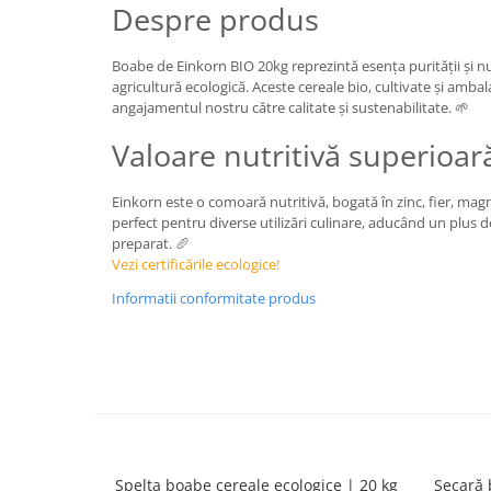
Despre produs
Boabe de Einkorn BIO 20kg reprezintă esența purității și nu
agricultură ecologică. Aceste cereale bio, cultivate și ambala
angajamentul nostru către calitate și sustenabilitate. 🌱
Valoare nutritivă superioar
Einkorn este o comoară nutritivă, bogată în zinc, fier, mag
perfect pentru diverse utilizări culinare, aducând un plus d
preparat. 🥖
Vezi certificările ecologice!
Informatii conformitate produs
Spelta boabe cereale ecologice | 20 kg
Secară 