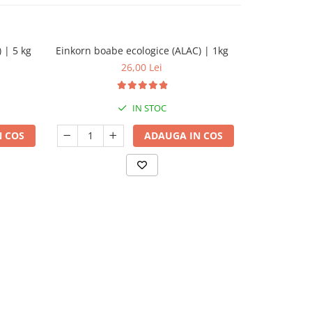
 | 5 kg
Einkorn boabe ecologice (ALAC) | 1kg
Sortiment 6 
Einkorn, Spe
26,00 Lei
arpa
IN STOC
 COS
ADAUGA IN COS