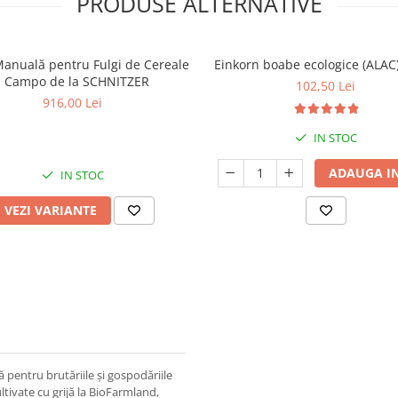
PRODUSE ALTERNATIVE
Manuală pentru Fulgi de Cereale
Einkorn boabe ecologice (ALAC)
- Campo de la SCHNITZER
102,50 Lei
916,00 Lei
IN STOC
ADAUGA IN
IN STOC
VEZI VARIANTE
 pentru brutăriile și gospodăriile
ltivate cu grijă la BioFarmland,