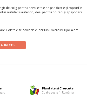
ic de 20kg pentru nevoile tale de panificație și copturi în
dus nutritiv și autentic, ideal pentru brutării și gospodării
oare. Coletele se ridică de curier luni, miercuri și joi la ora
A IN COS
ce
Plantate și Crescute
ogic
Cu dragoste în România