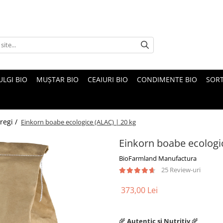
ULGI BIO
MUȘTAR BIO
CEAIURI BIO
CONDIMENTE BIO
SOR
regi /
Einkorn boabe ecologice (ALAC) | 20 kg
Einkorn boabe ecologi
BioFarmland Manufactura
25 Review-uri
373,00 Lei
🌾
Autentic și Nutritiv
🌾