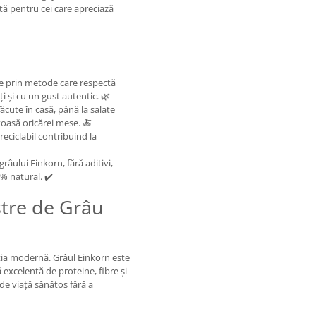
ă pentru cei care apreciază
te prin metode care respectă
i și cu un gust autentic. 🌿
făcute în casă, până la salate
toasă oricărei mese. 🍝
reciclabil contribuind la
râului Einkorn, fără aditivi,
0% natural. ✔️
stre de Grâu
iția modernă. Grâul Einkorn este
 excelentă de proteine, fibre și
 de viață sănătos fără a