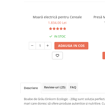
Moară electrică pentru Cereale
Presă 
1.834,00 Lei
IN STOC
ADAUGA IN COS
Review-uri
(25)
FAQ
Descriere
Boabe de Grâu Einkorn Ecologic - 20kg sunt soluția perfectă
mari care doresc să ofere produse autentice și nutritive. Cu