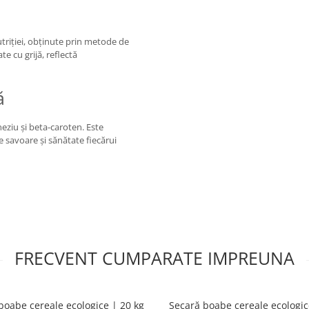
triției, obținute prin metode de
te cu grijă, reflectă
ă
neziu și beta-caroten. Este
e savoare și sănătate fiecărui
FRECVENT CUMPARATE IMPREUNA
boabe cereale ecologice | 20 kg
Secară boabe cereale ecologic