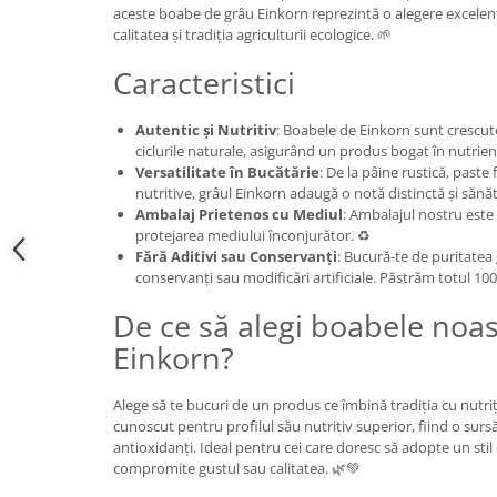
aceste boabe de grâu Einkorn reprezintă o alegere excelent
calitatea și tradiția agriculturii ecologice. 🌱
Caracteristici
Autentic și Nutritiv
: Boabele de Einkorn sunt crescu
ciclurile naturale, asigurând un produs bogat în nutrienț
Versatilitate în Bucătărie
: De la pâine rustică, paste 
nutritive, grâul Einkorn adaugă o notă distinctă și sănă
Ambalaj Prietenos cu Mediul
: Ambalajul nostru este 
protejarea mediului înconjurător. ♻️
Fără Aditivi sau Conservanți
: Bucură-te de puritatea g
conservanți sau modificări artificiale. Păstrăm totul 10
De ce să alegi boabele noa
Einkorn?
Alege să te bucuri de un produs ce îmbină tradiția cu nutr
cunoscut pentru profilul său nutritiv superior, fiind o sursă
antioxidanți. Ideal pentru cei care doresc să adopte un stil
compromite gustul sau calitatea. 🌿💚