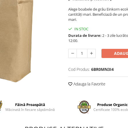
Alege boabele de grâu Einkorn ecolog
cantități mari. Beneficiază de un pro
mari.
IN STOC
Durata de livrare:
2 - 3 zile lucrăt
12:00.
ADAUG
Cod Produs:
6BR0MN3I4
Adauga la Favorite
Făină Proaspătă
Produse Organi
Măcinată în fiecare săptămână
Certificate 100% ecol