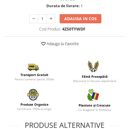
Durata de livrare:
1
ADAUGA IN COS
Cod Produs:
4ZS0TYWDF
Adauga la Favorite
Transport Gratuit
Făină Proaspătă
Pentru comenzi peste 350lei
Măcinată în fiecare săptămână
Produse Organice
Plantate și Crescute
Certificate 100% ecologic
Cu dragoste în România
PRODUSE ALTERNATIVE