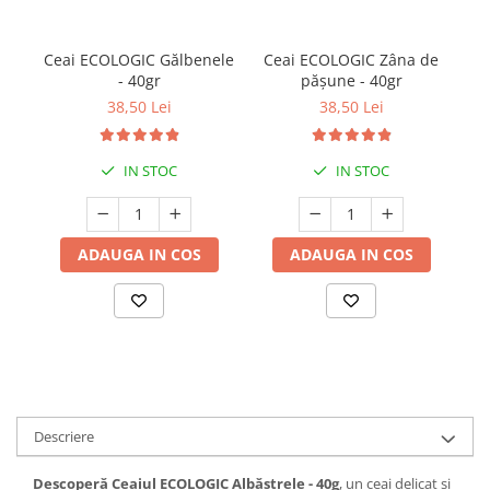
Ceai ECOLOGIC Gălbenele
Ceai ECOLOGIC Zâna de
C
- 40gr
pășune - 40gr
38,50 Lei
38,50 Lei
IN STOC
IN STOC
ADAUGA IN COS
ADAUGA IN COS
Descriere
Descoperă Ceaiul ECOLOGIC Albăstrele - 40g
, un ceai delicat și