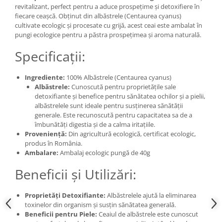
revitalizant, perfect pentru a aduce prospețime și detoxifiere în
fiecare ceașcă. Obținut din albăstrele (Centaurea cyanus)
cultivate ecologic și procesate cu grijă, acest ceai este ambalat în
pungi ecologice pentru a păstra prospețimea și aroma naturală.
Specificații:
Ingrediente:
100% Albăstrele (Centaurea cyanus)
Albăstrele:
Cunoscută pentru proprietățile sale
detoxifiante și benefice pentru sănătatea ochilor și a pielii,
albăstrelele sunt ideale pentru susținerea sănătății
generale. Este recunoscută pentru capacitatea sa de a
îmbunătăți digestia și de a calma iritațiile.
Proveniență:
Din agricultură ecologică, certificat ecologic,
produs în România.
Ambalare:
Ambalaj ecologic pungă de 40g
Beneficii și Utilizări:
Proprietăți Detoxifiante:
Albăstrelele ajută la eliminarea
toxinelor din organism și susțin sănătatea generală.
Beneficii pentru Piele:
Ceaiul de albăstrele este cunoscut