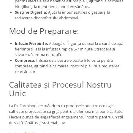
pentru efectele sale benefice asupra pielii, ajutând la calmarea
iritațiilor și la menținerea unui ten sănătos.
Susține Digestia:
Ajută la îmbunătățirea digestiei și la
reducerea disconfortului abdominal.
Mod de Preparare:
Infuzie Fierbinte:
Adaugă o linguriță de ceai la o cană de apă
fierbinte și lasă la infuzat timp de 5-7 minute. Strecoară și
savurează aroma naturală.
Compresă:
Infuzia de albăstrele poate fi folosită pentru
comprese, ajutând la calmarea iritațiilor pielii și la reducerea
cearcănelor.
Calitatea și Procesul Nostru
Unic
La BioFarmland, ne mândrim cu produsele noastre ecologice,
cultivate și procesate cu grijă pentru a oferi cea mai bună calitate.
Fiecare pungă de 40g reflectă angajamentul nostru pentru un stil
de viață sănătos și sustenabil. 🌿