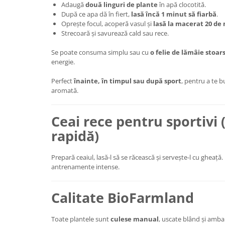
Adaugă
două linguri de plante
în apă clocotită.
După ce apa dă în fiert,
lasă încă 1 minut să fiarbă
.
Oprește focul, acoperă vasul și
lasă la macerat 20 de
Strecoară și savurează cald sau rece.
Se poate consuma simplu sau cu
o felie de lămâie stoar
energie.
Perfect
înainte, în timpul sau după sport
, pentru a te b
aromată.
Ceai rece pentru sportivi 
rapidă)
Prepară ceaiul, lasă-l să se răcească și servește-l cu gheață.
antrenamente intense.
Calitate BioFarmland
Toate plantele sunt
culese manual
, uscate blând și amba