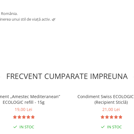
n România.
nerea unui stil de viață activ. 🌿
FRECVENT CUMPARATE IMPREUNA
ment „Amestec Mediteranean”
Condiment Swiss ECOLOGIC 
ECOLOGIC refill - 15g
(Recipient Sticlă)
19,00 Lei
21,00 Lei
IN STOC
IN STOC