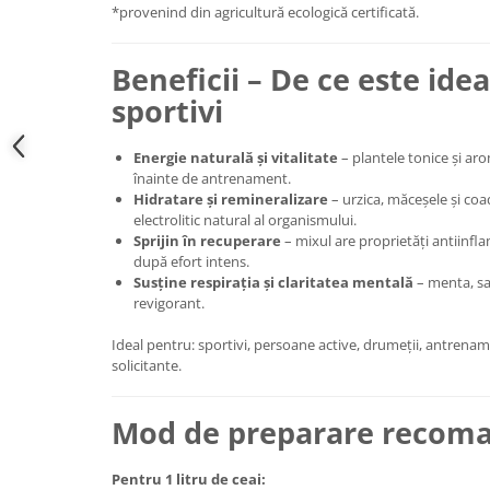
*provenind din agricultură ecologică certificată.
Beneficii – De ce este ide
sportivi
Energie naturală și vitalitate
– plantele tonice și aro
înainte de antrenament.
Hidratare și remineralizare
– urzica, măceșele și coad
electrolitic natural al organismului.
Sprijin în recuperare
– mixul are proprietăți antiinfla
după efort intens.
Susține respirația și claritatea mentală
– menta, sa
revigorant.
Ideal pentru: sportivi, persoane active, drumeții, antrena
solicitante.
Mod de preparare recom
Pentru 1 litru de ceai: