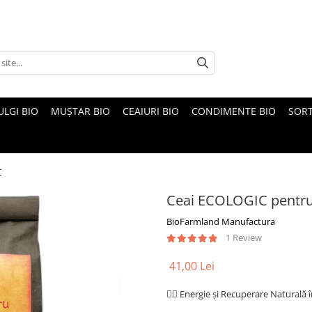
ULGI BIO
MUȘTAR BIO
CEAIURI BIO
CONDIMENTE BIO
SOR
r
Ceai ECOLOGIC pentru 
BioFarmland Manufactura
1 Review
41,00 Lei
🏃‍♂️ Energie și Recuperare Naturală î