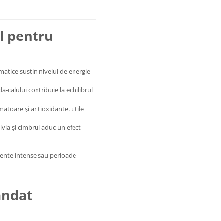
al pentru
matice susțin nivelul de energie
a‑calului contribuie la echilibrul
matoare și antioxidante, utile
lvia și cimbrul aduc un efect
mente intense sau perioade
andat