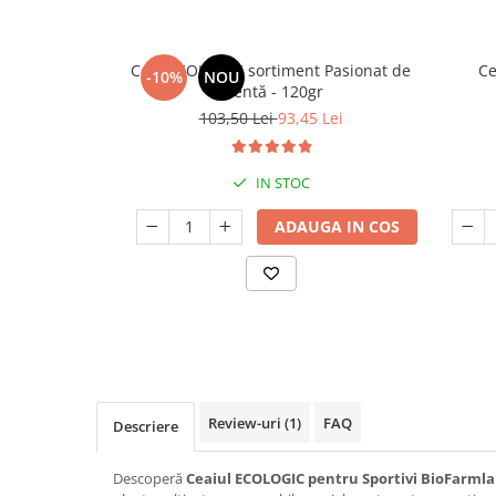
Ceai ECOLOGIC sortiment Pasionat de
Ce
-10%
NOU
mentă - 120gr
103,50 Lei
93,45 Lei
IN STOC
ADAUGA IN COS
Review-uri
(1)
FAQ
Descriere
Descoperă
Ceaiul ECOLOGIC pentru Sportivi BioFarmla