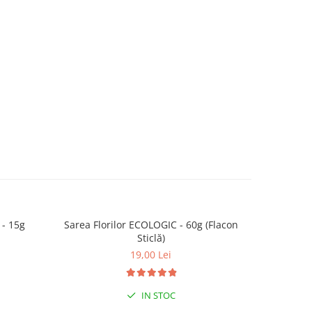
- 15g
Sarea Florilor ECOLOGIC - 60g (Flacon
Condime
Sticlă)
ECOLOGI
19,00 Lei
IN STOC