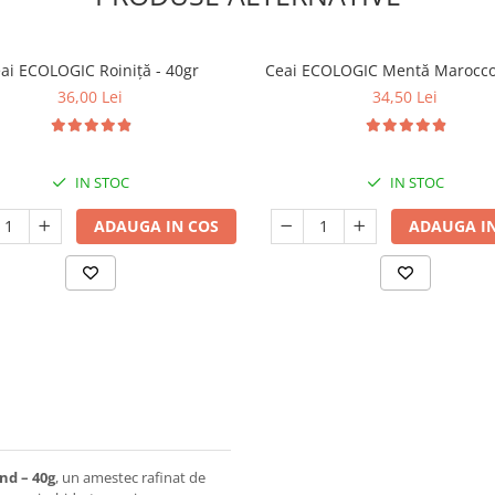
ai ECOLOGIC Roiniță - 40gr
Ceai ECOLOGIC Mentă Marocco
36,00 Lei
34,50 Lei
IN STOC
IN STOC
ADAUGA IN COS
ADAUGA IN
nd – 40g
, un amestec rafinat de