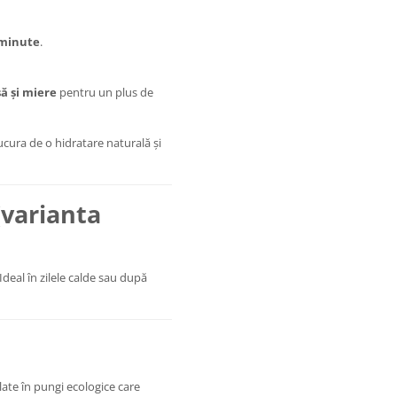
 minute
.
să și miere
pentru un plus de
ucura de o hidratare naturală și
(varianta
 Ideal în zilele calde sau după
late în pungi ecologice care