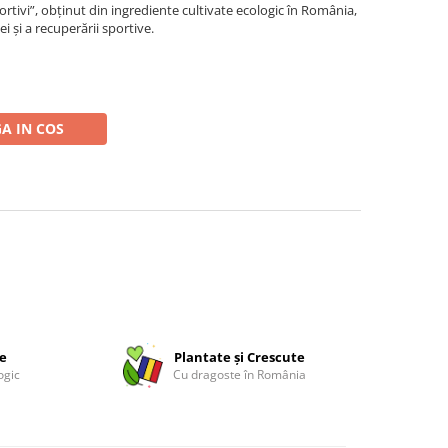
rtivi”, obținut din ingrediente cultivate ecologic în România,
 și a recuperării sportive.
A IN COS
ce
Plantate și Crescute
ogic
Cu dragoste în România