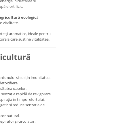
energia, hidratarea și
pă efort fizic.
agricultură ecologică
 vitalitate.
nte și aromatice, ideale pentru
urală care susține vitalitatea.
icultură
anismului și susțin imunitatea.
detoxifiere.
ănătatea oaselor.
 o senzație rapidă de revigorare.
spirația în timpul efortului.
rgetic și reduce senzația de
ator natural.
spirator și circulator.