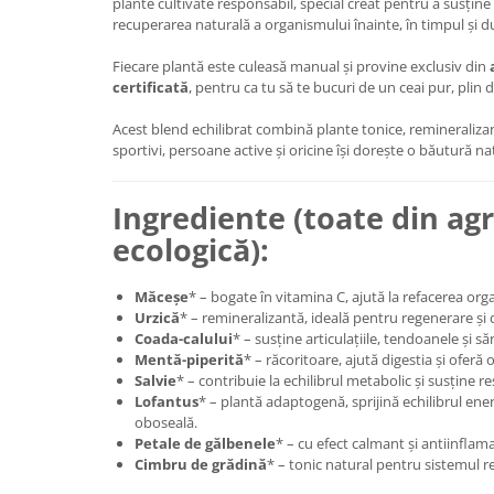
plante cultivate responsabil, special creat pentru a susține 
recuperarea naturală a organismului înainte, în timpul și du
Fiecare plantă este culeasă manual și provine exclusiv din
certificată
, pentru ca tu să te bucuri de un ceai pur, plin de
Acest blend echilibrat combină plante tonice, remineraliza
sportivi, persoane active și oricine își dorește o băutură nat
Ingrediente (toate din agr
ecologică):
Măceșe
* – bogate în vitamina C, ajută la refacerea org
Urzică
* – remineralizantă, ideală pentru regenerare și 
Coada-calului
* – susține articulațiile, tendoanele și s
Mentă-piperită
* – răcoritoare, ajută digestia și oferă
Salvie
* – contribuie la echilibrul metabolic și susține re
Lofantus
* – plantă adaptogenă, sprijină echilibrul ene
oboseală.
Petale de gălbenele
* – cu efect calmant și antiinflam
Cimbru de grădină
* – tonic natural pentru sistemul re