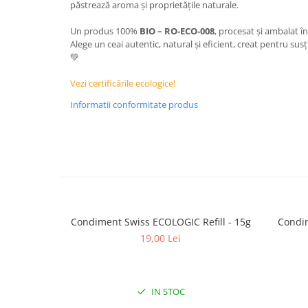
păstrează aroma și proprietățile naturale.
Un produs 100%
BIO – RO‑ECO‑008
, procesat și ambalat î
Alege un ceai autentic, natural și eficient, creat pentru susți
💚
Vezi certificările ecologice!
Informatii conformitate produs
Condiment Swiss ECOLOGIC Refill - 15g
Condi
19,00 Lei
IN STOC