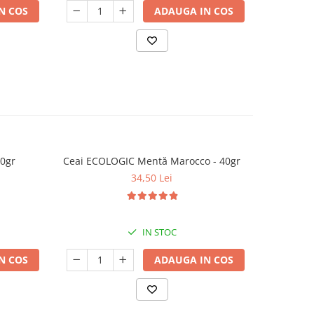
N COS
ADAUGA IN COS
40gr
Ceai ECOLOGIC Mentă Marocco - 40gr
Ceai ECOL
34,50 Lei
IN STOC
N COS
ADAUGA IN COS