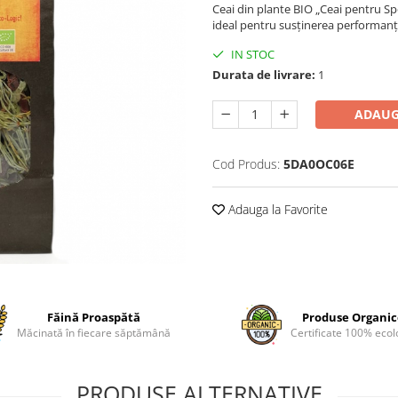
Ceai din plante BIO „Ceai pentru Spo
ideal pentru susținerea performanței
IN STOC
Durata de livrare:
1
ADAUG
Cod Produs:
5DA0OC06E
Adauga la Favorite
Făină Proaspătă
Produse Organi
Măcinată în fiecare săptămână
Certificate 100% ecol
PRODUSE ALTERNATIVE