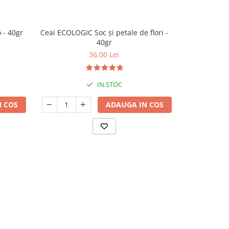
 - 40gr
Ceai ECOLOGIC Soc și petale de flori -
Ceai ECOL
40gr
36,00 Lei
IN STOC
 COS
ADAUGA IN COS