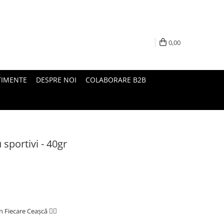
0,00
TIMENTE
DESPRE NOI
COLABORARE B2B
sportivi - 40gr
n Fiecare Ceașcă 🏃‍♀️