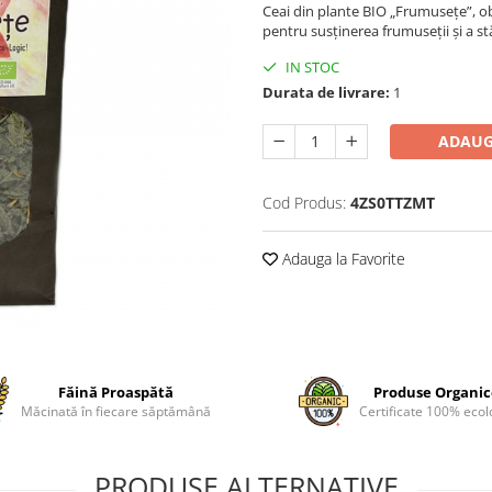
Ceai din plante BIO „Frumusețe”, ob
pentru susținerea frumuseții și a stă
IN STOC
Durata de livrare:
1
ADAUG
Cod Produs:
4ZS0TTZMT
Adauga la Favorite
Făină Proaspătă
Produse Organi
Măcinată în fiecare săptămână
Certificate 100% ecol
PRODUSE ALTERNATIVE