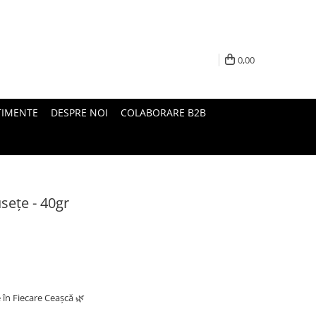
0,00
TIMENTE
DESPRE NOI
COLABORARE B2B
ețe - 40gr
e în Fiecare Ceașcă 🌿