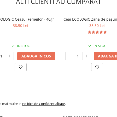
ALTI CLIENTI AU CUMPARAT
COLOGIC Ceasul Femeilor - 40gr
Ceai ECOLOGIC Zâna de pășun
38,50 Lei
38,50 Lei
IN STOC
IN STOC
ADAUGA IN COS
ADAUGA I
la mai multe in
Politica de Confidentialitate
.