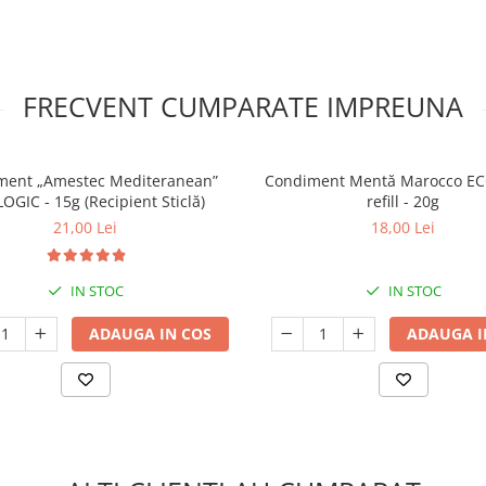
FRECVENT CUMPARATE IMPREUNA
ment „Amestec Mediteranean”
Condiment Mentă Marocco E
OGIC - 15g (Recipient Sticlă)
refill - 20g
21,00 Lei
18,00 Lei
IN STOC
IN STOC
ADAUGA IN COS
ADAUGA I