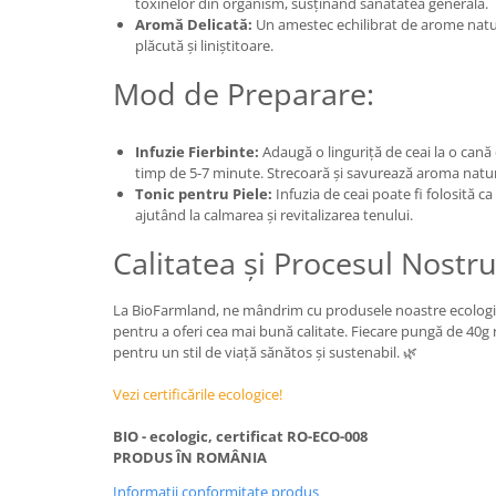
toxinelor din organism, susținând sănătatea generală.
Aromă Delicată:
Un amestec echilibrat de arome natur
plăcută și liniștitoare.
Mod de Preparare:
Infuzie Fierbinte:
Adaugă o linguriță de ceai la o cană d
timp de 5-7 minute. Strecoară și savurează aroma natur
Tonic pentru Piele:
Infuzia de ceai poate fi folosită ca
ajutând la calmarea și revitalizarea tenului.
Calitatea și Procesul Nostr
La BioFarmland, ne mândrim cu produsele noastre ecologice,
pentru a oferi cea mai bună calitate. Fiecare pungă de 40g
pentru un stil de viață sănătos și sustenabil. 🌿
Vezi certificările ecologice!
BIO - ecologic, certificat RO-ECO-008
PRODUS ÎN ROMÂNIA
Informatii conformitate produs