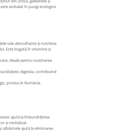
bținut din urzică, gălbenele și
ai este ambalat în pungi ecologice
le sale detoxifiante și nutritive,
ului. Este bogată în vitamine și
care, ideale pentru susținerea
mbunătățesc digestia, contribuind
logic, produs în România.
estec ajută la îmbunătățirea
or și revitalizat.
i albăstrele ajută la eliminarea