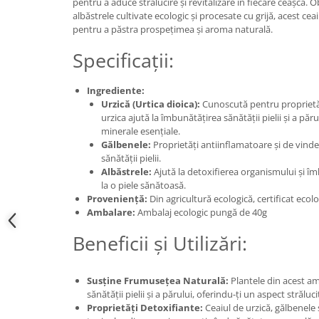
pentru a aduce strălucire și revitalizare în fiecare ceașcă. O
albăstrele cultivate ecologic și procesate cu grijă, acest ce
pentru a păstra prospețimea și aroma naturală.
Specificații:
Ingrediente:
Urzică (Urtica dioica):
Cunoscută pentru proprietăți
urzica ajută la îmbunătățirea sănătății pielii și a păr
minerale esențiale.
Gălbenele:
Proprietăți antiinflamatoare și de vinde
sănătății pielii.
Albăstrele:
Ajută la detoxifierea organismului și î
la o piele sănătoasă.
Proveniență:
Din agricultură ecologică, certificat eco
Ambalare:
Ambalaj ecologic pungă de 40g
Beneficii și Utilizări:
Susține Frumusețea Naturală:
Plantele din acest am
sănătății pielii și a părului, oferindu-ți un aspect strălucit
Proprietăți Detoxifiante:
Ceaiul de urzică, gălbenele ș