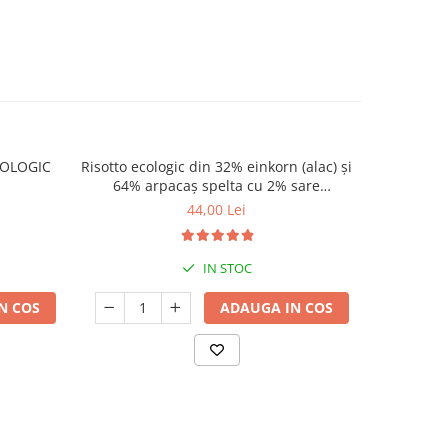
COLOGIC
Risotto ecologic din 32% einkorn (alac) și
Fulgi integ
NOU
64% arpacaș spelta cu 2% sare
(33,33% s
românească cu flori | 750g
eink
44,00 Lei
IN STOC
N COS
ADAUGA IN COS