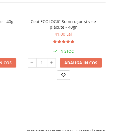
e - 40gr
Ceai ECOLOGIC Somn ușor și vise
Ceai ECOL
plăcute - 40gr
41,00 Lei
IN STOC
N COS
ADAUGA IN COS