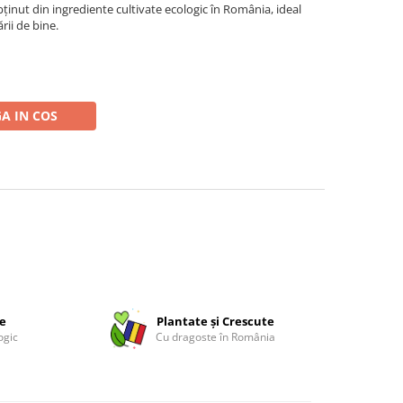
ținut din ingrediente cultivate ecologic în România, ideal
rii de bine.
A IN COS
ce
Plantate și Crescute
ogic
Cu dragoste în România