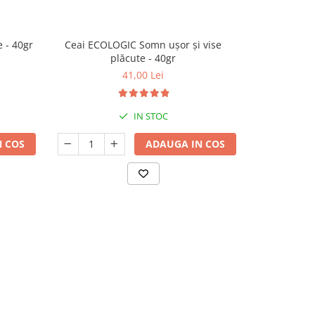
 - 40gr
Ceai ECOLOGIC Somn ușor și vise
Ceai ECOLOGI
plăcute - 40gr
41,00 Lei
IN STOC
 COS
ADAUGA IN COS