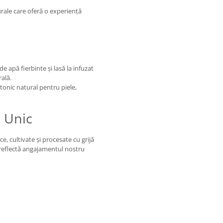
ale care oferă o experiență
e apă fierbinte și lasă la infuzat
ală.
 tonic natural pentru piele,
u Unic
 cultivate și procesate cu grijă
 reflectă angajamentul nostru