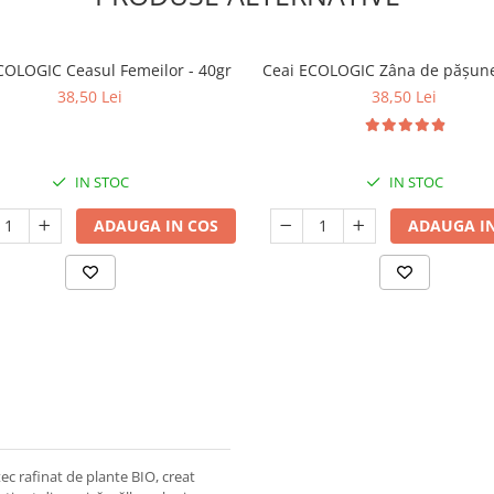
COLOGIC Ceasul Femeilor - 40gr
Ceai ECOLOGIC Zâna de pășune
38,50 Lei
38,50 Lei
IN STOC
IN STOC
ADAUGA IN COS
ADAUGA IN
ec rafinat de plante BIO, creat