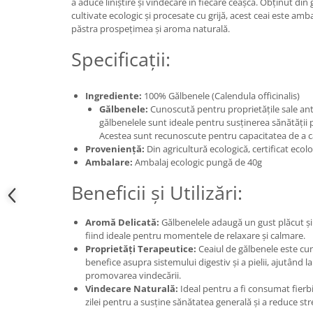
a aduce liniștire și vindecare în fiecare ceașcă. Obținut din 
cultivate ecologic și procesate cu grijă, acest ceai este amb
păstra prospețimea și aroma naturală.
Specificații:
Ingrediente:
100% Gălbenele (Calendula officinalis)
Gălbenele:
Cunoscută pentru proprietățile sale ant
gălbenelele sunt ideale pentru susținerea sănătății pie
Acestea sunt recunoscute pentru capacitatea de a ca
Proveniență:
Din agricultură ecologică, certificat eco
Ambalare:
Ambalaj ecologic pungă de 40g
Beneficii și Utilizări:
Aromă Delicată:
Gălbenelele adaugă un gust plăcut și li
fiind ideale pentru momentele de relaxare și calmare.
Proprietăți Terapeutice:
Ceaiul de gălbenele este cun
benefice asupra sistemului digestiv și a pielii, ajutând la
promovarea vindecării.
Vindecare Naturală:
Ideal pentru a fi consumat fierb
zilei pentru a susține sănătatea generală și a reduce str