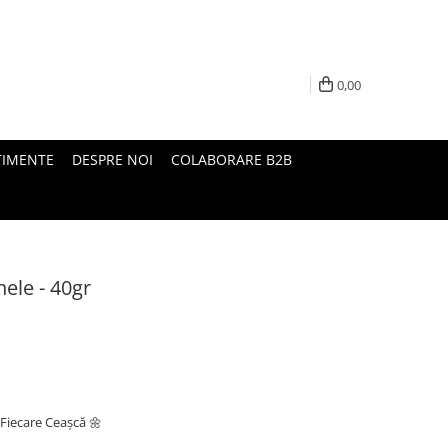
0,00
TIMENTE
DESPRE NOI
COLABORARE B2B
ele - 40gr
n Fiecare Ceașcă 🌼