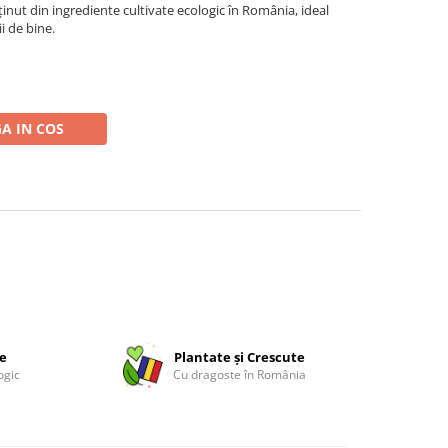
inut din ingrediente cultivate ecologic în România, ideal
i de bine.
A IN COS
ce
Plantate și Crescute
ogic
Cu dragoste în România