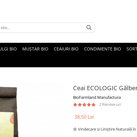
ULGI BIO
MUȘTAR BIO
CEAIURI BIO
CONDIMENTE BIO
SOR
Ceai ECOLOGIC Gălben
BioFarmland Manufactura
2 Review-uri
38,50 Lei
🌼 Vindecare și Liniștire Naturală î