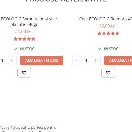
 ECOLOGIC Somn ușor și vise
Ceai ECOLOGIC Roiniță - 4
plăcute - 40gr
36,00 Lei
41,00 Lei
IN STOC
IN STOC
ADAUGA IN COS
ADAUGA IN
licat și terapeutic, perfect pentru