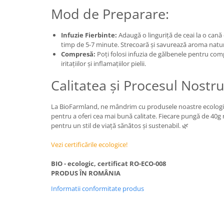
Mod de Preparare:
Infuzie Fierbinte:
Adaugă o linguriță de ceai la o cană d
timp de 5-7 minute. Strecoară și savurează aroma natur
Compresă:
Poți folosi infuzia de gălbenele pentru com
iritațiilor și inflamațiilor pielii.
Calitatea și Procesul Nostr
La BioFarmland, ne mândrim cu produsele noastre ecologice,
pentru a oferi cea mai bună calitate. Fiecare pungă de 40g
pentru un stil de viață sănătos și sustenabil. 🌿
Vezi certificările ecologice!
BIO - ecologic, certificat RO-ECO-008
PRODUS ÎN ROMÂNIA
Informatii conformitate produs