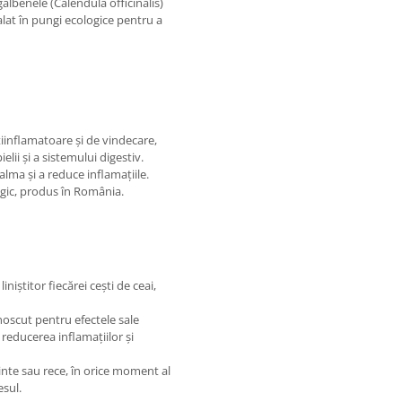
gălbenele (Calendula officinalis)
alat în pungi ecologice pentru a
iinflamatoare și de vindecare,
lii și a sistemului digestiv.
lma și a reduce inflamațiile.
logic, produs în România.
niștitor fiecărei cești de ceai,
oscut pentru efectele sale
 reducerea inflamațiilor și
inte sau rece, în orice moment al
esul.