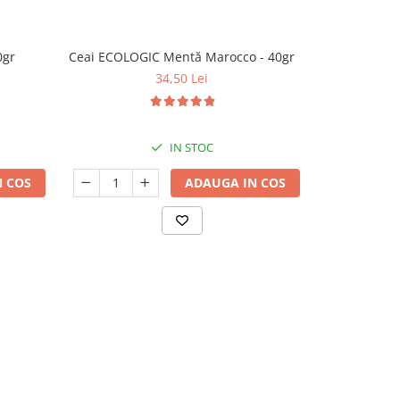
0gr
Ceai ECOLOGIC Mentă Marocco - 40gr
Ceai ECOLOGI
34,50 Lei
IN STOC
 COS
ADAUGA IN COS