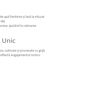
e apă fierbinte și lasă la infuzat
ală.
prese, ajutând la calmarea
u Unic
 cultivate și procesate cu grijă
 reflectă angajamentul nostru