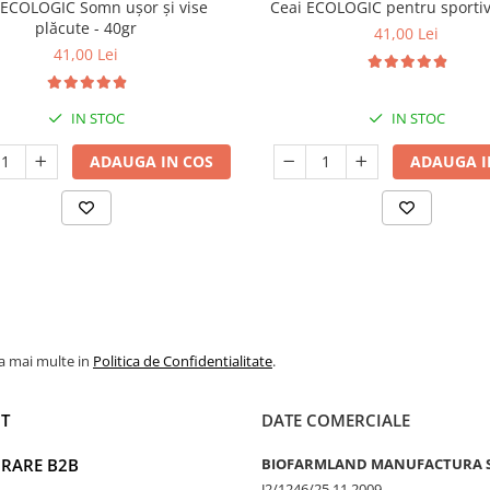
 ECOLOGIC Somn ușor și vise
Ceai ECOLOGIC pentru sportivi
plăcute - 40gr
41,00 Lei
41,00 Lei
IN STOC
IN STOC
ADAUGA IN COS
ADAUGA I
la mai multe in
Politica de Confidentialitate
.
T
DATE COMERCIALE
RARE B2B
BIOFARMLAND MANUFACTURA 
J2/1246/25.11.2009