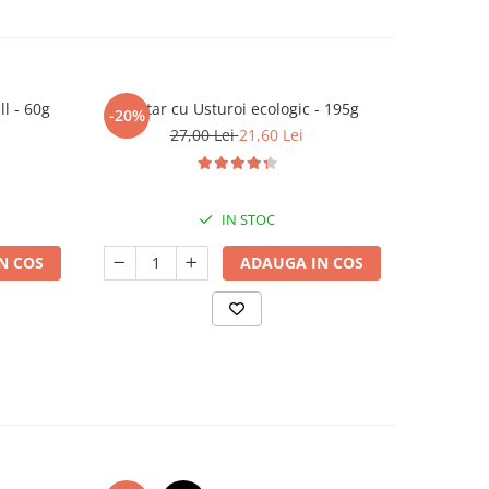
ll - 60g
Muștar cu Usturoi ecologic - 195g
Muștar 
-20%
27,00 Lei
21,60 Lei
IN STOC
N COS
ADAUGA IN COS