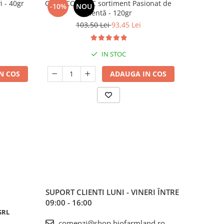
 - 40gr
Ceai ECOLOGIC sortiment Pasionat de
Sortiment
-10%
NOU
-15%
mentă - 120gr
6
103,50 Lei
93,45 Lei
IN STOC
N COS
ADAUGA IN COS
SUPORT CLIENTI
LUNI - VINERI ÎNTRE
09:00 - 16:00
SRL
comenzi@shop.biofarmland.ro