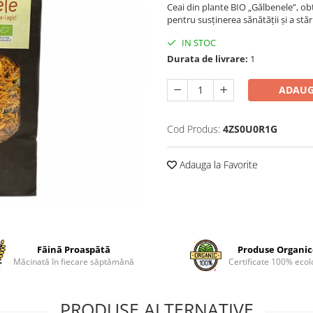
Ceai din plante BIO „Gălbenele”, obț
pentru susținerea sănătății și a stări
IN STOC
Durata de livrare:
1
ADAUG
Cod Produs:
4ZS0U0R1G
Adauga la Favorite
Făină Proaspătă
Produse Organi
Măcinată în fiecare săptămână
Certificate 100% ecol
PRODUSE ALTERNATIVE