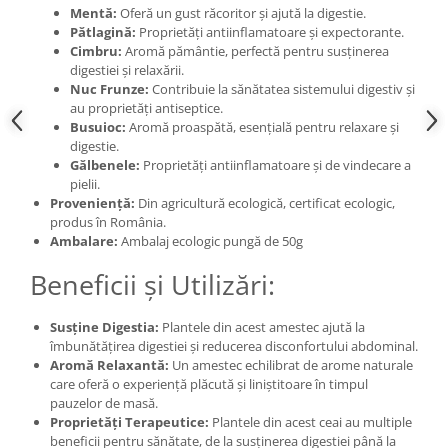
Mentă:
Oferă un gust răcoritor și ajută la digestie.
Pătlagină:
Proprietăți antiinflamatoare și expectorante.
Cimbru:
Aromă pământie, perfectă pentru susținerea
digestiei și relaxării.
Nuc Frunze:
Contribuie la sănătatea sistemului digestiv și
au proprietăți antiseptice.
Busuioc:
Aromă proaspătă, esențială pentru relaxare și
digestie.
Gălbenele:
Proprietăți antiinflamatoare și de vindecare a
pielii.
Proveniență:
Din agricultură ecologică, certificat ecologic,
produs în România.
Ambalare:
Ambalaj ecologic pungă de 50g
Beneficii și Utilizări:
Susține Digestia:
Plantele din acest amestec ajută la
îmbunătățirea digestiei și reducerea disconfortului abdominal.
Aromă Relaxantă:
Un amestec echilibrat de arome naturale
care oferă o experiență plăcută și liniștitoare în timpul
pauzelor de masă.
Proprietăți Terapeutice:
Plantele din acest ceai au multiple
beneficii pentru sănătate, de la susținerea digestiei până la