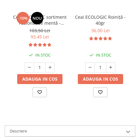
Ceai ECOLOGIC sortiment
Ceai ECOLOGIC Roiniță -
-10%
NOU
Pasionat de mentă -
40gr
120gr
103,50 Lei
36,00 Lei
93,45 Lei
IN STOC
IN STOC
ADAUGA IN COS
ADAUGA IN COS
Descriere