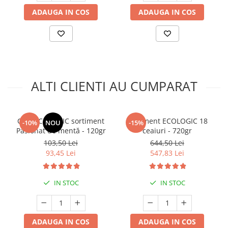
ADAUGA IN COS
ADAUGA IN COS
ALTI CLIENTI AU CUMPARAT
Ceai ECOLOGIC sortiment
Sortiment ECOLOGIC 18
-10%
NOU
-15%
Pasionat de mentă - 120gr
ceaiuri - 720gr
103,50 Lei
644,50 Lei
93,45 Lei
547,83 Lei
IN STOC
IN STOC
ADAUGA IN COS
ADAUGA IN COS