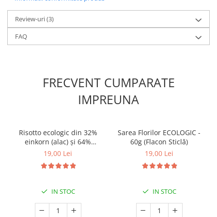
Review-uri
(3)
FAQ
FRECVENT CUMPARATE
IMPREUNA
Risotto ecologic din 32%
Sarea Florilor ECOLOGIC -
einkorn (alac) și 64%
60g (Flacon Sticlă)
arpacaș spelta cu 2% sare
19,00 Lei
19,00 Lei
românească cu flori | 250g
IN STOC
IN STOC