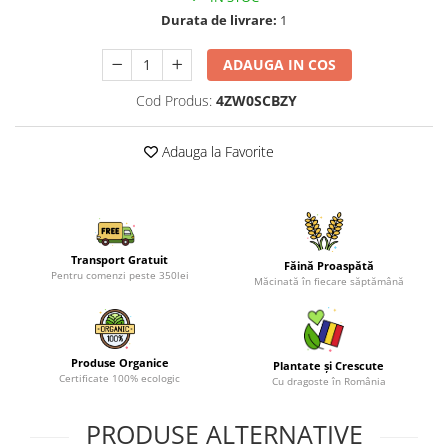
Durata de livrare:
1
ADAUGA IN COS
Cod Produs:
4ZW0SCBZY
Adauga la Favorite
Transport Gratuit
Făină Proaspătă
Pentru comenzi peste 350lei
Măcinată în fiecare săptămână
Produse Organice
Plantate și Crescute
Certificate 100% ecologic
Cu dragoste în România
PRODUSE ALTERNATIVE