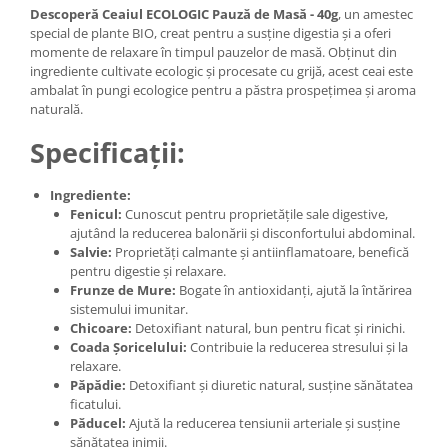
Descoperă Ceaiul ECOLOGIC Pauză de Masă - 40g
, un amestec
special de plante BIO, creat pentru a susține digestia și a oferi
momente de relaxare în timpul pauzelor de masă. Obținut din
ingrediente cultivate ecologic și procesate cu grijă, acest ceai este
ambalat în pungi ecologice pentru a păstra prospețimea și aroma
naturală.
Specificații:
Ingrediente:
Fenicul:
Cunoscut pentru proprietățile sale digestive,
ajutând la reducerea balonării și disconfortului abdominal.
Salvie:
Proprietăți calmante și antiinflamatoare, benefică
pentru digestie și relaxare.
Frunze de Mure:
Bogate în antioxidanți, ajută la întărirea
sistemului imunitar.
Chicoare:
Detoxifiant natural, bun pentru ficat și rinichi.
Coada Șoricelului:
Contribuie la reducerea stresului și la
relaxare.
Păpădie:
Detoxifiant și diuretic natural, susține sănătatea
ficatului.
Păducel:
Ajută la reducerea tensiunii arteriale și susține
sănătatea inimii.