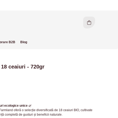
orare B2B
Blog
8 ceaiuri - 720gr
uri ecologice unice
🌿
mland oferă o selecție diversificată de 18 ceaiuri BIO, cultivate
ță completă de gusturi și beneficii naturale.