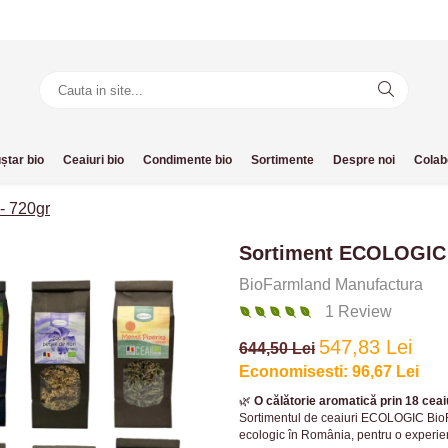
ștar bio
Ceaiuri bio
Condimente bio
Sortimente
Despre noi
Colab
- 720gr
Sortiment ECOLOGIC 1
BioFarmland Manufactura
1 Review
547,83 Lei
644,50 Lei
Economisesti:
96,67
Lei
🌿
O călătorie aromatică prin 18 ceai
Sortimentul de ceaiuri ECOLOGIC BioFar
ecologic în România, pentru o experien