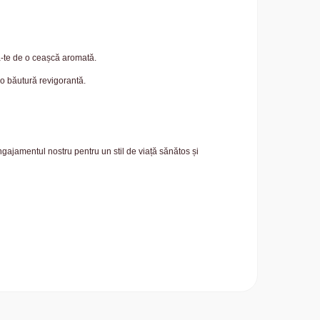
ră-te de o ceașcă aromată.
 o băutură revigorantă.
ngajamentul nostru pentru un stil de viață sănătos și