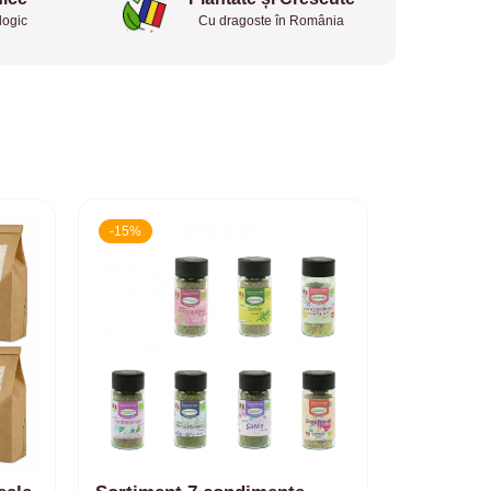
logic
Cu dragoste în România
-15%