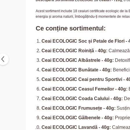
Descoperă Sortimentul ECOLOGIC 18 Ceaiuri - 720g
, o c
Acest sortiment include 18 ceaiuri certificate ecologic de la
energia și aroma naturii, îmbogățindu-ți momentele de relax
Ce conține sortimentul:
Ceai ECOLOGIC Soc și Petale de Flori - 
Ceai ECOLOGIC Roiniță - 40g:
Calmează și
Ceai ECOLOGIC Albăstrele - 40g:
Detoxifi
Ceai ECOLOGIC Bunătate - 40g:
Beneficii
Ceai ECOLOGIC Ceai pentru Sportivi - 4
Ceai ECOLOGIC Ceasul Femeilor - 40g:
E
Ceai ECOLOGIC Coada Calului - 40g:
Det
Ceai ECOLOGIC Frumusețe - 40g:
Susține
Ceai ECOLOGIC Gălbenele - 40g:
Propriet
Ceai ECOLOGIC Lavandă - 40g:
Calmează