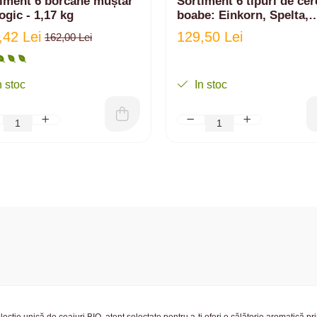
iment 6 borcane muștar
Sortiment 6 tipuri de cer
ogic - 1,17 kg
boabe: Einkorn, Spelta,
Emmer, Secară, Grâu,
,42 Lei
129,50 Lei
162,00 Lei
arpacaș Spelta | 6 kg
n stoc
In stoc