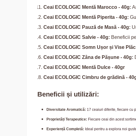
Ceai ECOLOGIC Mentă Marocco - 40g:
Ar
Ceai ECOLOGIC Mentă Piperita - 40g:
Gus
Ceai ECOLOGIC Pauză de Masă - 40g:
Un
Ceai ECOLOGIC Salvie - 40g:
Beneficii pe
Ceai ECOLOGIC Somn Ușor și Vise Plăcu
Ceai ECOLOGIC Zâna de Pășune - 40g:
D
Ceai ECOLOGIC Mentă Dulce - 40gr
Ceai ECOLOGIC Cimbru de grădină - 40
Beneficii și utilizări:
Diversitate Aromatică:
17 ceaiuri diferite, fiecare cu 
Proprietăți Terapeutice:
Fiecare ceai din acest sortime
Experiență Completă:
Ideal pentru a explora noi gustur