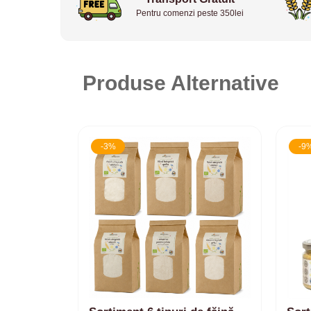
Pentru comenzi peste 350lei
Produse Alternative
-3%
-9