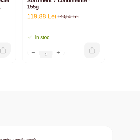
eale
Sortiment 7 condimente -
155g
119,88 Lei
140,50 Lei
In stoc