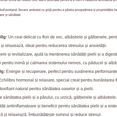
olecție unică de ceaiuri BIO, atent selectate pentru a-ți oferi o călătorie aromatică 
 BioFarmland, fiecare ambalat cu grijă pentru a păstra prospețimea și proprietățile 
are și sănătate.
40g:
Un ceai delicat cu flori de soc, albăstrele și gălbenele, pen
 relaxează, ideal pentru reducerea stresului și anxietății.
ere și revitalizare, ajută la menținerea sănătății pielii și a digesti
 pentru inimă și calmarea sistemului nervos, cu păducel și albăs
0g:
Energie și recuperare, perfect pentru susținerea performanței
chilibru hormonal și relaxare, special creat pentru bunăstarea f
oxifiant natural pentru sănătatea oaselor și a pielii.
 sănătatea pielii și a părului, cu urzică, gălbenele și albăstrele.
ăți antiinflamatoare și beneficii pentru sănătatea pielii și a siste
 și relaxează, îmbunătățește somnul și reduce stresul.