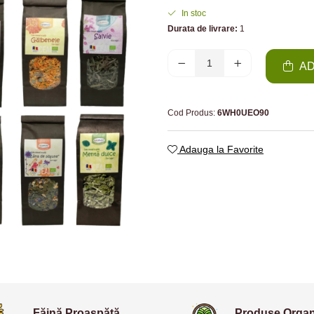
In stoc
Durata de livrare:
1
AD
Cod Produs:
6WH0UEO90
Adauga la Favorite
Făină Proaspătă
Produse Organ