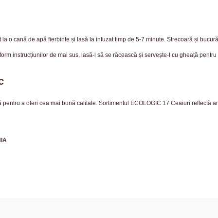
t la o cană de apă fierbinte și lasă la infuzat timp de 5-7 minute. Strecoară și bucu
orm instrucțiunilor de mai sus, lasă-l să se răcească și servește-l cu gheață pentru
c
ijă pentru a oferi cea mai bună calitate. Sortimentul ECOLOGIC 17 Ceaiuri reflectă a
NIA