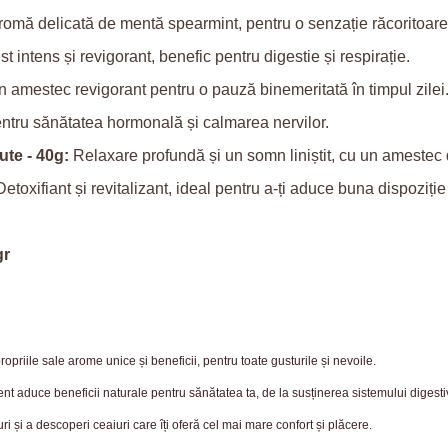
omă delicată de mentă spearmint, pentru o senzație răcoritoare ș
t intens și revigorant, benefic pentru digestie și respirație.
 amestec revigorant pentru o pauză binemeritată în timpul zilei
ntru sănătatea hormonală și calmarea nervilor.
te - 40g:
Relaxare profundă și un somn liniștit, cu un amestec
etoxifiant și revitalizant, ideal pentru a-ți aduce buna dispoziție 
gr
propriile sale arome unice și beneficii, pentru toate gusturile și nevoile.
nt aduce beneficii naturale pentru sănătatea ta, de la susținerea sistemului digesti
i și a descoperi ceaiuri care îți oferă cel mai mare confort și plăcere.