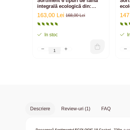
Sortiment 6 tipuri de făină
Sort
integrală ecologică din:
ecol
Einkorn, Spelta, Emmer,
163,00 Lei
147
168,00 Lei
Secară, Grâu, amestec | 6 kg
In stoc
I
Descriere
Review-uri
(1)
FAQ