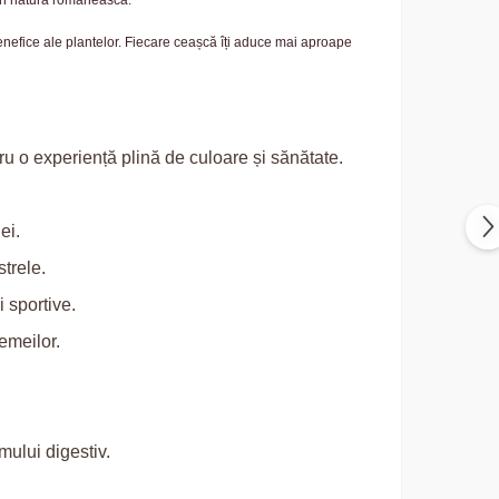
prin natura românească.
benefice ale plantelor. Fiecare ceașcă îți aduce mai aproape
tru o experiență plină de culoare și sănătate.
ei.
trele.
 sportive.
emeilor.
mului digestiv.