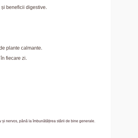
i beneficii digestive.
.
 de plante calmante.
în fiecare zi.
v și nervos, până la îmbunătățirea stării de bine generale.