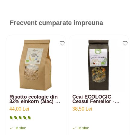
Frecvent cumparate impreuna
Risotto ecologic din
Ceai ECOLOGIC
32% einkorn (alac) și
Ceasul Femeilor -
64% arpacaș spelta cu
40gr
44,00 Lei
38,50 Lei
2% sare românească
cu flori | 750g
In stoc
In stoc