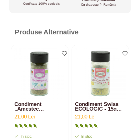
Certificate 100% ecologic
Cu dragoste în România
Produse Alternative
Condiment
Condiment Swiss
S
„Amestec
ECOLOGIC - 15g
J
Mediteranean”
(Recipient Sticlă)
2
21,00 Lei
21,00 Lei
4
ECOLOGIC - 15g
(Recipient Sticlă)
In stoc
In stoc