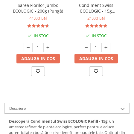
Sarea Florilor Jumbo
Condiment Swiss
ECOLOGIC - 200g (Pungă)
ECOLOGIC - 15g
(Recipient Sticlă)
41,00 Lei
21,00 Lei
IN STOC
IN STOC
ADAUGA IN COS
ADAUGA IN COS
Descriere
Descoperă Condimentul Swiss ECOLOGIC Refill - 15g
, un
amestec rafinat de plante ecologice, perfect pentru a aduce
autenticitatea bucătăriei elvețiene în preparatele tale. Obținut din