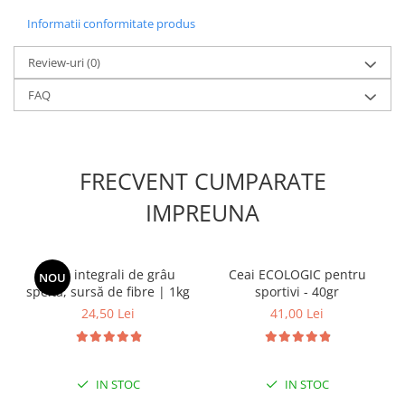
Informatii conformitate produs
Review-uri
(0)
FAQ
FRECVENT CUMPARATE
IMPREUNA
Fulgi integrali de grâu
Ceai ECOLOGIC pentru
NOU
spelta, sursă de fibre | 1kg
sportivi - 40gr
24,50 Lei
41,00 Lei
IN STOC
IN STOC