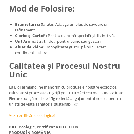
Mod de Folosire:
Brânzeturi și Salate:
Adaugă un plus de savoare și
rafinament.
Ciorbe și Cartofi:
Pentru o aromă specială și distinctivă.
Unt Aromatizat:
Ideal pentru pâine sau gustări.
Aluat de Pâine:
Îmbogățește gustul pâinii cu acest
condiment natural.
Calitatea și Procesul Nostru
Unic
La BioFarmland, ne mândrim cu produsele noastre ecologice,
cultivate și procesate cu grijă pentru a oferi cea mai bună calitate.
Fiecare pungă refill de 15g reflectă angajamentul nostru pentru
un stil de viață sănătos și sustenabil. 🌿
Vezi certificările ecologice!
BIO - ecologic, certificat RO-ECO-008
PRODUS ÎN ROMÂNIA