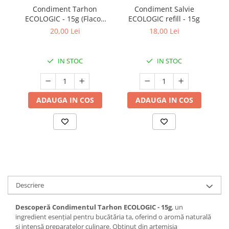
Condiment Tarhon
Condiment Salvie
ECOLOGIC - 15g (Flacon
ECOLOGIC refill - 15g
Me
Sticlă)
20,00 Lei
18,00 Lei
IN STOC
IN STOC
ADAUGA IN COS
ADAUGA IN COS
Descriere
Descoperă Condimentul Tarhon ECOLOGIC - 15g
, un
ingredient esențial pentru bucătăria ta, oferind o aromă naturală
și intensă preparatelor culinare. Obținut din artemisia