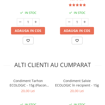
IN STOC
IN STOC
ADAUGA IN COS
ADAUGA IN COS
ALTI CLIENTI AU CUMPARAT
Condiment Tarhon
Condiment Salvie
ECOLOGIC - 15g (Flacon
ECOLOGIC în recipient - 15g
Sticlă)
20,00 Lei
20,00 Lei
IN STOC
IN STOC