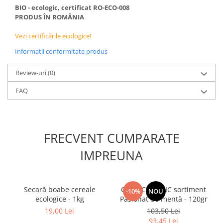
BIO - ecologic, certificat RO-ECO-008
PRODUS ÎN ROMÂNIA
Vezi certificările ecologice!
Informatii conformitate produs
Review-uri
(0)
FAQ
FRECVENT CUMPARATE
IMPREUNA
Secară boabe cereale
Ceai ECOLOGIC sortiment
-10%
NOU
ecologice - 1kg
Pasionat de mentă - 120gr
19,00 Lei
103,50 Lei
93,45 Lei