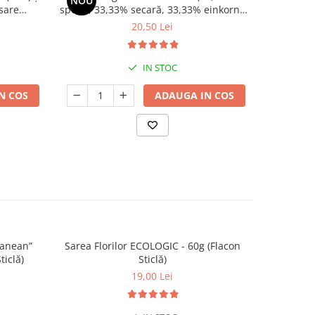
NOU
sare
spelta, 33,33% secară, 33,33% einkorn),
0g
alternativă sănătoasă pentru gătit |
20,50 Lei
500g
IN STOC
N COS
ADAUGA IN COS
ranean”
Sarea Florilor ECOLOGIC - 60g (Flacon
Condime
ticlă)
Sticlă)
E
19,00 Lei