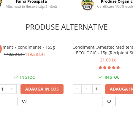
Făină Proaspătă
Produse Organi
Măcinată în fiecare săptămână
Certificate 100% ecol
PRODUSE ALTERNATIVE
timent 7 condimente - 155g
Condiment „Amestec Mediter
%
ECOLOGIC - 15g (Recipient St
140,50 Lei
119,88 Lei
21,00 Lei
IN STOC
IN STOC
ADAUGA IN COS
ADAUGA IN