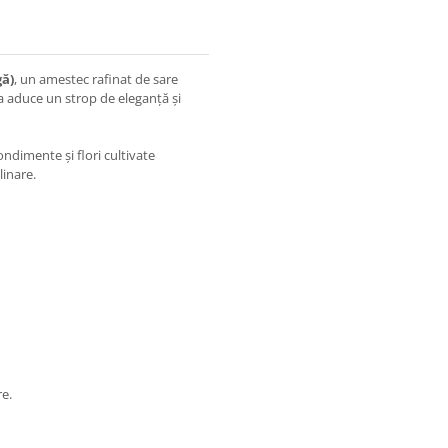
gă)
, un amestec rafinat de sare
a aduce un strop de eleganță și
dimente și flori cultivate
linare.
e.