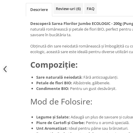
Review-uri
(6)
FAQ
Descriere
Descoperă Sarea Florilor Jumbo ECOLOGIC - 200g (Pun
naturală românească și petale de flori BIO, perfect pentru 
savoare în bucătăria ta.
Obținută din sare neiodată românească și îmbogățită cu con
ecologic, această sare este ideală pentru diverse utilizări cu
Compoziție:
Sare naturală neiodată:
Fără anticoagulanți.
Petale de flori BIO:
Albăstrele, gălbenele.
Condimente BIO:
Pentru un gust desăvârșit.
Mod de Folosire:
Legume și Salate:
Adaugă un plus de savoare și culoar
Piure de Cartofi și Ciorbe:
Pentru o aromă specială.
Unt Aromatizat:
Ideal pentru pâine sau brânzeturi.