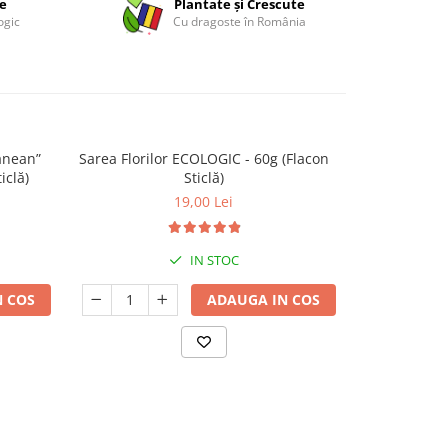
ce
Plantate și Crescute
ogic
Cu dragoste în România
anean”
Sarea Florilor ECOLOGIC - 60g (Flacon
Condiment 
iclă)
Sticlă)
ECOL
19,00 Lei
IN STOC
 COS
ADAUGA IN COS