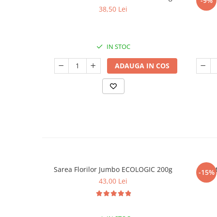
-9%
38,50 Lei
IN STOC
ADAUGA IN COS
Sarea Florilor Jumbo ECOLOGIC 200g
Sor
-15%
43,00 Lei