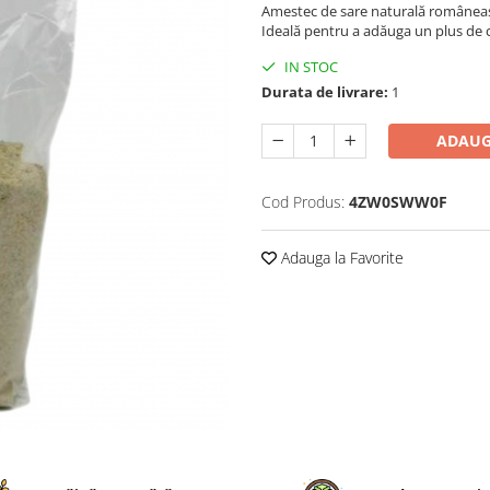
Amestec de sare naturală româneasc
Ideală pentru a adăuga un plus de c
IN STOC
Durata de livrare:
1
ADAUG
Cod Produs:
4ZW0SWW0F
Adauga la Favorite