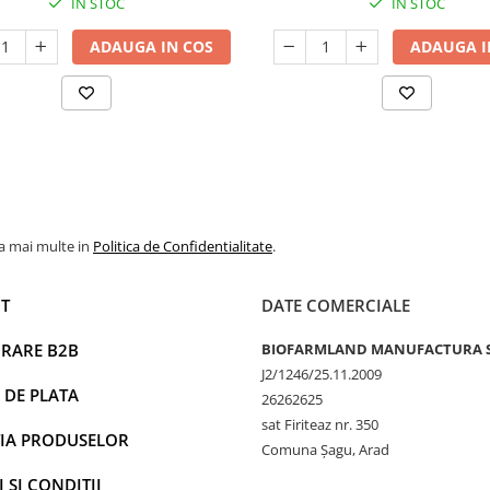
IN STOC
IN STOC
ADAUGA IN COS
ADAUGA I
la mai multe in
Politica de Confidentialitate
.
T
DATE COMERCIALE
RARE B2B
BIOFARMLAND MANUFACTURA 
J2/1246/25.11.2009
 DE PLATA
26262625
sat Firiteaz nr. 350
IA PRODUSELOR
Comuna Șagu, Arad
 SI CONDITII