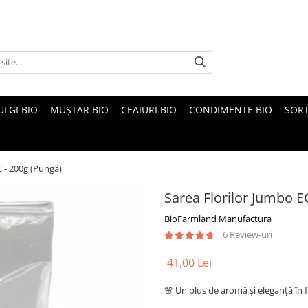
ULGI BIO
MUȘTAR BIO
CEAIURI BIO
CONDIMENTE BIO
SOR
 - 200g (Pungă)
Sarea Florilor Jumbo 
BioFarmland Manufactura
6 Review-uri
41,00 Lei
🌸 Un plus de aromă și eleganță în 