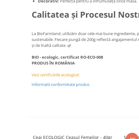
Decorativ:
Perfectă pentru a înfrumuseța orice masă.
Calitatea și Procesul Nost
La BioFarmland, utilizăm doar cele mai bune ingrediente, p
sustenabile. Fiecare pungă de 200g reflectă angajamentul
și de înaltă calitate. 🌿
BIO - ecologic, certificat RO-ECO-008
PRODUS ÎN ROMÂNIA
Vezi certificările ecologice!
Informatii conformitate produs
Ceai ECOLOGIC Ceasul Femeilor - 40gr
Sortime