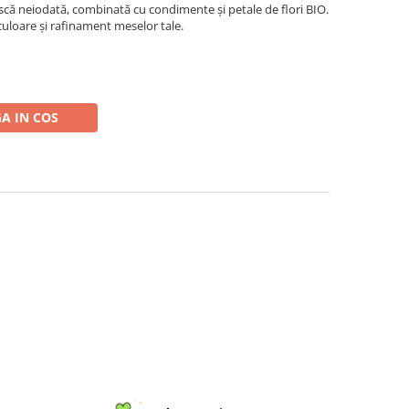
ă neiodată, combinată cu condimente și petale de flori BIO.
uloare și rafinament meselor tale.
A IN COS