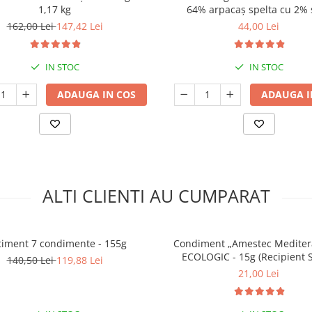
1,17 kg
64% arpacaș spelta cu 2% 
românească cu flori | 75
162,00 Lei
147,42 Lei
44,00 Lei
IN STOC
IN STOC
ADAUGA IN COS
ADAUGA I
ALTI CLIENTI AU CUMPARAT
timent 7 condimente - 155g
Condiment „Amestec Medite
ECOLOGIC - 15g (Recipient S
140,50 Lei
119,88 Lei
21,00 Lei