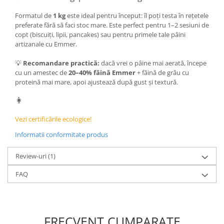
Formatul de
1 kg
este ideal pentru început: îl poți testa în rețetele
preferate fără să faci stoc mare. Este perfect pentru 1–2 sesiuni de
copt (biscuiți, lipii, pancakes) sau pentru primele tale pâini
artizanale cu Emmer.
💡
Recomandare practică:
dacă vrei o pâine mai aerată, începe
cu un amestec de
20–40% făină Emmer
+ făină de grâu cu
proteină mai mare, apoi ajustează după gust și textură.
👩
Vezi certificările ecologice!
Informatii conformitate produs
Review-uri
(1)
FAQ
FRECVENT CUMPARATE