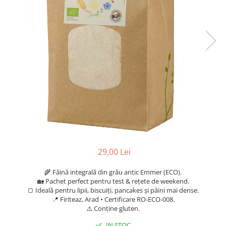
29,00 Lei
🌾 Făină integrală din grâu antic Emmer (ECO).
🏡 Pachet perfect pentru test & rețete de weekend.
🍞 Ideală pentru lipii, biscuiți, pancakes și pâini mai dense.
📍 Firiteaz, Arad • Certificare RO-ECO-008.
⚠️ Conține gluten.
IN STOC