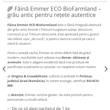
🌾 Făină Emmer ECO BioFarmland –
grâu antic pentru rețete autentice
Făina Emmer ECO BioFarmland
este o făină integrală obținută
din grâu antic Emmer (
Triticum turgidum subsp. dicoccum
,
cunoscut și ca
Triticum dicoccum
). Este apreciată pentru gustul
său blând, ușor „de nucă”, și pentru textura rustică pe care o
oferă în aluaturi.
Fiind o cereală veche, Emmer se simte diferit față de grâul
modern: rezultatele sunt adesea mai
dense, sățioase și
aromate
. Este o alegere excelentă dacă vrei produse de
panificație și patiserie cu caracter, nu neapărat volum maxim.
🌿
Origine & trasabilitate:
cultivat și ambalat în
Firiteaz,
județul Arad (România)
, în sistem ecologic, certificat
RO-ECO-
008
.
⚠️
Atenție:
Emmer conține gluten. Nu este potrivit pentru
persoanele cu boală celiacă.
✅ De ce să alegi pachetul de 1 kg