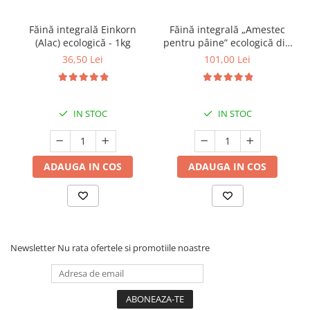
Făină integrală Einkorn
Făină integrală „Amestec
(Alac) ecologică - 1kg
pentru pâine” ecologică din
33% Spelta, 33% Secară și
36,50 Lei
101,00 Lei
34% Grâu | 5 kg
IN STOC
IN STOC
ADAUGA IN COS
ADAUGA IN COS
Newsletter
Nu rata ofertele si promotiile noastre