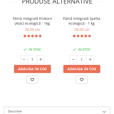
PRODUSE ALTERNATIVE
Făină integrală Einkorn
Făină integrală Spelta
F
(Alac) ecologică - 1kg
ecologică - 1 kg
36,50 Lei
28,00 Lei
IN STOC
IN STOC
ADAUGA IN COS
ADAUGA IN COS
Descriere