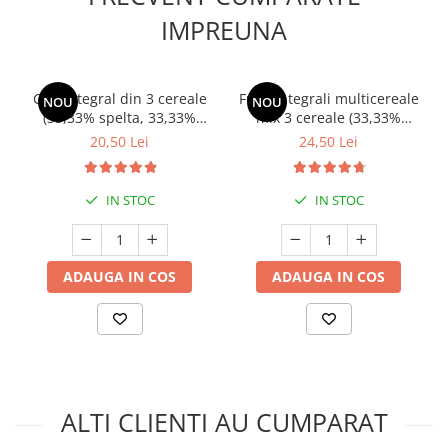
IMPREUNA
Griș integral din 3 cereale
Fulgi integrali multicereale
NOU
NOU
(33,33% spelta, 33,33%
mix 3 cereale (33,33%
secară, 33,33% einkorn),
spelta, 33,33% secară,
20,50 Lei
24,50 Lei
alternativă sănătoasă
33,33% einkorn), 100%
pentru gătit | 500g
natural | 1kg
IN STOC
IN STOC
ADAUGA IN COS
ADAUGA IN COS
ALTI CLIENTI AU CUMPARAT