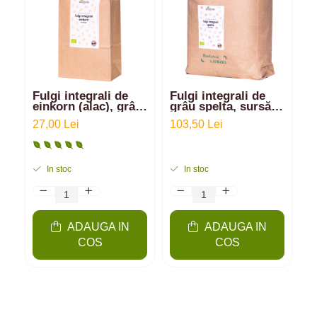
Fulgi integrali de
Fulgi integrali de
F
einkorn (alac), grâu
grâu spelta, sursă
e
antic pur | 1kg
de fibre - 5kg
a
27,00 Lei
103,50 Lei
1
In stoc
In stoc
ADAUGA IN
ADAUGA IN
COS
COS