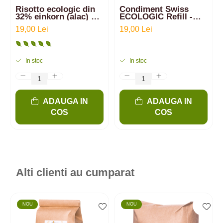
Risotto ecologic din
Condiment Swiss
32% einkorn (alac) și
ECOLOGIC Refill -
64% arpacaș spelta cu
15g
19,00 Lei
19,00 Lei
2% sare românească
cu flori | 250g
In stoc
In stoc
ADAUGA IN
ADAUGA IN
COS
COS
Alti clienti au cumparat
NOU
NOU