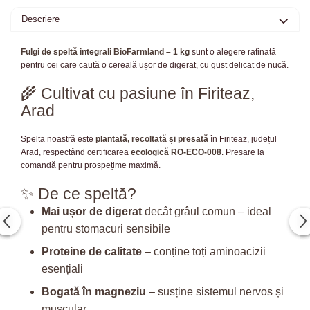
Descriere
Fulgi de speltă integrali BioFarmland – 1 kg
sunt o alegere rafinată
pentru cei care caută o cereală ușor de digerat, cu gust delicat de nucă.
🌾 Cultivat cu pasiune în Firiteaz,
Arad
Spelta noastră este
plantată, recoltată și presată
în Firiteaz, județul
Arad, respectând certificarea
ecologică RO-ECO-008
. Presare la
comandă pentru prospețime maximă.
✨ De ce speltă?
Mai ușor de digerat
decât grâul comun – ideal
pentru stomacuri sensibile
Proteine de calitate
– conține toți aminoacizii
esențiali
Bogată în magneziu
– susține sistemul nervos și
muscular