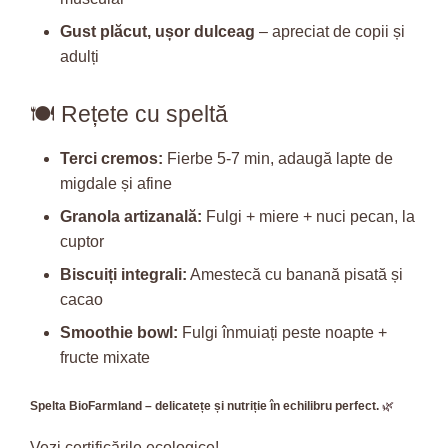
Gust plăcut, ușor dulceag
– apreciat de copii și
adulți
🍽️ Rețete cu speltă
Terci cremos:
Fierbe 5-7 min, adaugă lapte de
migdale și afine
Granola artizanală:
Fulgi + miere + nuci pecan, la
cuptor
Biscuiți integrali:
Amestecă cu banană pisată și
cacao
Smoothie bowl:
Fulgi înmuiați peste noapte +
fructe mixate
Spelta BioFarmland – delicatețe și nutriție în echilibru perfect.
🌿
Vezi certificările ecologice!