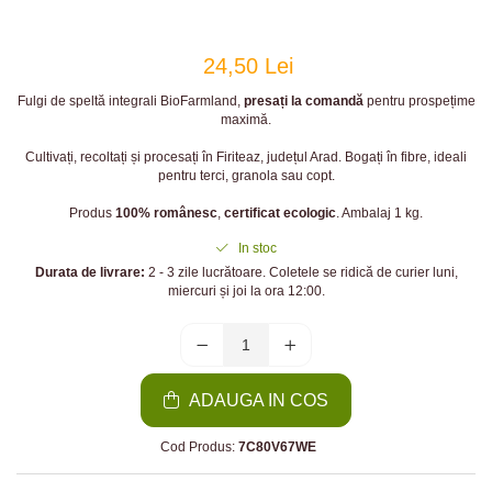
24,50 Lei
Fulgi de speltă integrali BioFarmland,
presați la comandă
pentru prospețime
maximă.
Cultivați, recoltați și procesați în Firiteaz, județul Arad. Bogați în fibre, ideali
pentru terci, granola sau copt.
Produs
100% românesc
,
certificat ecologic
. Ambalaj 1 kg.
In stoc
Durata de livrare:
2 - 3 zile lucrătoare. Coletele se ridică de curier luni,
miercuri și joi la ora 12:00.
ADAUGA IN COS
Cod Produs:
7C80V67WE