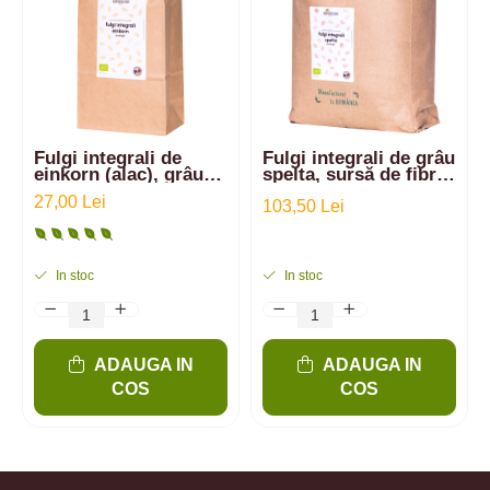
Fulgi integrali de
Fulgi integrali de grâu
einkorn (alac), grâu
spelta, sursă de fibre
antic pur | 1kg
- 5kg
27,00 Lei
103,50 Lei
In stoc
In stoc
ADAUGA IN
ADAUGA IN
COS
COS