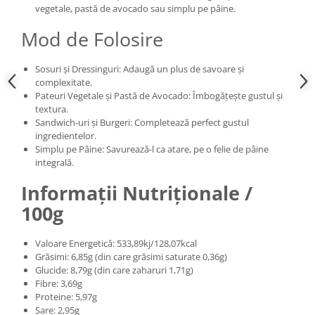
vegetale, pastă de avocado sau simplu pe pâine.
Mod de Folosire
Sosuri și Dressinguri: Adaugă un plus de savoare și
complexitate.
Pateuri Vegetale și Pastă de Avocado: Îmbogățește gustul și
textura.
Sandwich-uri și Burgeri: Completează perfect gustul
ingredientelor.
Simplu pe Pâine: Savurează-l ca atare, pe o felie de pâine
integrală.
Informații Nutriționale /
100g
Valoare Energetică: 533,89kj/128,07kcal
Grăsimi: 6,85g (din care grăsimi saturate 0,36g)
Glucide: 8,79g (din care zaharuri 1,71g)
Fibre: 3,69g
Proteine: 5,97g
Sare: 2,95g