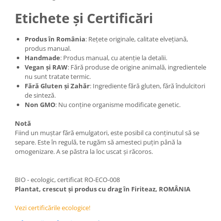
Etichete și Certificări
Produs în România
: Rețete originale, calitate elvețiană,
produs manual.
Handmade
: Produs manual, cu atenție la detalii.
Vegan și RAW
: Fără produse de origine animală, ingredientele
nu sunt tratate termic.
Fără Gluten și Zahăr
: Ingrediente fără gluten, fără îndulcitori
de sinteză.
Non GMO
: Nu conține organisme modificate genetic.
Notă
Fiind un muștar fără emulgatori, este posibil ca conținutul să se
separe. Este în regulă, te rugăm să amesteci puțin până la
omogenizare. A se păstra la loc uscat și răcoros.
BIO - ecologic, certificat RO-ECO-008
Plantat, crescut și produs cu drag în Firiteaz, ROMÂNIA
Vezi certificările ecologice!