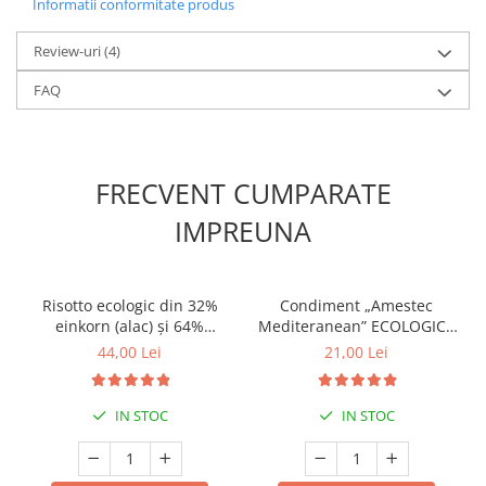
Informatii conformitate produs
Review-uri
(4)
FAQ
FRECVENT CUMPARATE
IMPREUNA
Risotto ecologic din 32%
Condiment „Amestec
einkorn (alac) și 64%
Mediteranean” ECOLOGIC -
arpacaș spelta cu 2% sare
15g (Recipient Sticlă)
44,00 Lei
21,00 Lei
românească cu flori | 750g
IN STOC
IN STOC