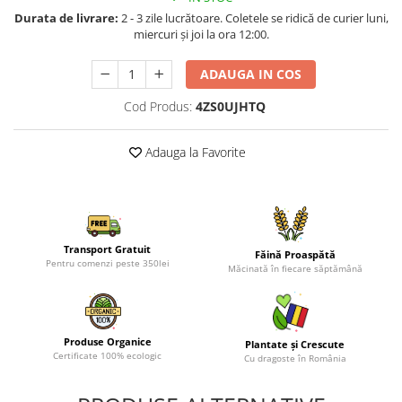
Durata de livrare:
2 - 3 zile lucrătoare. Coletele se ridică de curier luni,
miercuri și joi la ora 12:00.
ADAUGA IN COS
Cod Produs:
4ZS0UJHTQ
Adauga la Favorite
Transport Gratuit
Făină Proaspătă
Pentru comenzi peste 350lei
Măcinată în fiecare săptămână
Produse Organice
Plantate și Crescute
Certificate 100% ecologic
Cu dragoste în România