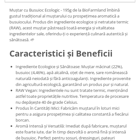
Muștar cu Busuioc Ecologic - 195g de la BioFarmland îmbină
gustul tradițional al muștarului cu prospețimea aromatică a
busuiocului. Produs din ingrediente ecologice și netratate termic
(RAW), acest muștar păstrează toată energia și vitalitatea
ingredientelor sale, oferindu-ți o experiență culinară autentică și
sănătoasă. 🌱
Caracteristici și Beneficii
Ingrediente Ecologice și Sănătoase: Muștar măcinat (22%),
busuioc (4,46%), apă alcalină, oțet de mere, sare românească
naturală neiodată și fără anticoagulanți. Ingrediente provenite
din agricultură ecologică, garantând un produs pur și natural.
RAW Vegan: Ingredientele nu sunt tratate termic, menținând
astfel toate proprietățile nutritive. Temperatura de procesare
nu depășește 40 de grade Celsius.
Produs în Cantități Mici: Fabricăm muștarul în loturi mici
pentru a asigura prospețimea și calitatea constantă a fiecărui
borcan.
Aromă Intensă și Versatilă: Imediat după fabricare, muștarul
este foarte iute, dar în timp dezvoltă o aromă fină și intensă
de busuioc. Perfect pentru sosuri, dressinguri, pateuri