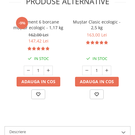
PRODUSE ALTERNATIVE
Sortiment 6 borcane
Muștar Clasic ecologic -
Mu
-9%
muștar ecologic - 1,17 kg
2,5 kg
162,00 Lei
163,00 Lei
147,42 Lei
IN STOC
IN STOC
ADAUGA IN COS
ADAUGA IN COS
Descriere