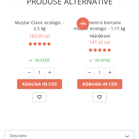
PRODUSE ALTERNATIVE
Muștar Clasic ecologic -
Sortiment 6 borcane
Mu
-9%
2,5 kg
muștar ecologic - 1,17 kg
163,00 Lei
162,00 Lei
147,42 Lei
IN STOC
IN STOC
ADAUGA IN COS
ADAUGA IN COS
Descriere