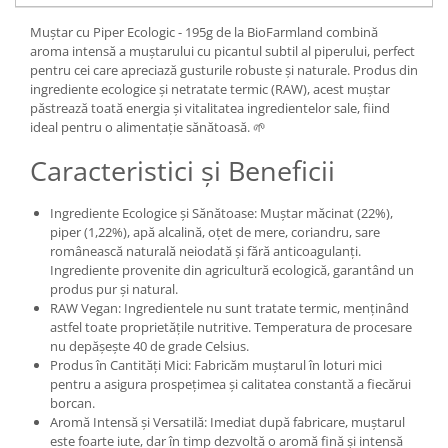
Muștar cu Piper Ecologic - 195g de la BioFarmland combină
aroma intensă a muștarului cu picantul subtil al piperului, perfect
pentru cei care apreciază gusturile robuste și naturale. Produs din
ingrediente ecologice și netratate termic (RAW), acest muștar
păstrează toată energia și vitalitatea ingredientelor sale, fiind
ideal pentru o alimentație sănătoasă. 🌱
Caracteristici și Beneficii
Ingrediente Ecologice și Sănătoase: Muștar măcinat (22%),
piper (1,22%), apă alcalină, oțet de mere, coriandru, sare
românească naturală neiodată și fără anticoagulanți.
Ingrediente provenite din agricultură ecologică, garantând un
produs pur și natural.
RAW Vegan: Ingredientele nu sunt tratate termic, menținând
astfel toate proprietățile nutritive. Temperatura de procesare
nu depășește 40 de grade Celsius.
Produs în Cantități Mici: Fabricăm muștarul în loturi mici
pentru a asigura prospețimea și calitatea constantă a fiecărui
borcan.
Aromă Intensă și Versatilă: Imediat după fabricare, muștarul
este foarte iute, dar în timp dezvoltă o aromă fină și intensă