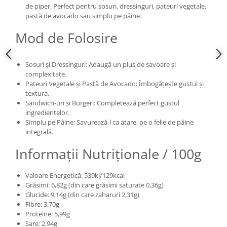
de piper. Perfect pentru sosuri, dressinguri, pateuri vegetale,
pastă de avocado sau simplu pe pâine.
Mod de Folosire
Sosuri și Dressinguri: Adaugă un plus de savoare și
complexitate.
Pateuri Vegetale și Pastă de Avocado: Îmbogățește gustul și
textura.
Sandwich-uri și Burgeri: Completează perfect gustul
ingredientelor.
Simplu pe Pâine: Savurează-l ca atare, pe o felie de pâine
integrală.
Informații Nutriționale / 100g
Valoare Energetică: 539kj/129kcal
Grăsimi: 6,82g (din care grăsimi saturate 0,36g)
Glucide: 9,14g (din care zaharuri 2,31g)
Fibre: 3,70g
Proteine: 5,99g
Sare: 2,94g