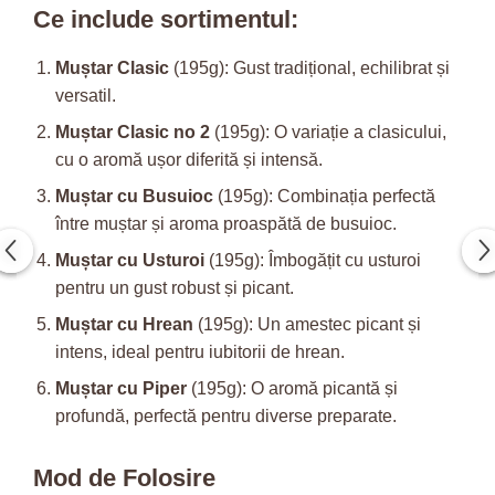
Ce include sortimentul:
Muștar Clasic
(195g): Gust tradițional, echilibrat și
versatil.
Muștar Clasic no 2
(195g): O variație a clasicului,
cu o aromă ușor diferită și intensă.
Muștar cu Busuioc
(195g): Combinația perfectă
între muștar și aroma proaspătă de busuioc.
Muștar cu Usturoi
(195g): Îmbogățit cu usturoi
pentru un gust robust și picant.
Muștar cu Hrean
(195g): Un amestec picant și
intens, ideal pentru iubitorii de hrean.
Muștar cu Piper
(195g): O aromă picantă și
profundă, perfectă pentru diverse preparate.
Mod de Folosire