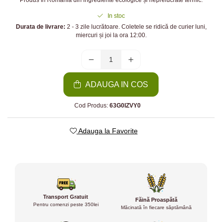
Produs în România din ingrediente ecologice și neprelucrate termic.
In stoc
Durata de livrare:
2 - 3 zile lucrătoare. Coletele se ridică de curier luni,
miercuri și joi la ora 12:00.
ADAUGA IN COS
Cod Produs:
63G0IZVY0
Adauga la Favorite
Transport Gratuit
Făină Proaspătă
Pentru comenzi peste 350lei
Măcinată în fiecare săptămână