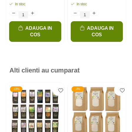
In stoc
In stoc
ADAUGA IN
ADAUGA IN
COS
COS
Alti clienti au cumparat
-15%
-3%