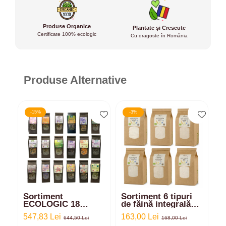
Produse Organice
Plantate și Crescute
Certificate 100% ecologic
Cu dragoste în România
Produse Alternative
-15%
-3%
Sortiment
Sortiment 6 tipuri
S
ECOLOGIC 18
de făină integrală
d
ceaiuri - 720gr
ecologică din:
E
547,83 Lei
163,00 Lei
1
Einkorn, Spelta,
E
644,50 Lei
168,00 Lei