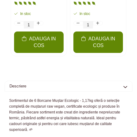
Emmer, Secară,
G
Grâu, amestec | 6
S
kg
In stoc
In stoc
ADAUGA IN
ADAUGA IN
COS
COS
Descriere
Sortimentul de 6 Borcane Muștar Ecologic - 1,17kg oferă o selecție
completă de muștaruri raw vegan, certificate ecologic și produse în
România. Fiecare sortiment este creat din ingrediente neprelucrate
termic, păstrând astfel energia și vitalitatea naturală. Ideal pentru
cadouri originale și pentru cei care iubesc muștarul de calitate
superioară. 🌱