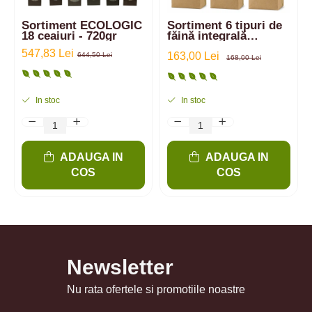
Sortiment ECOLOGIC
Sortiment 6 tipuri de
18 ceaiuri - 720gr
făină integrală
ecologică din:
547,83 Lei
Einkorn, Spelta,
163,00 Lei
644,50 Lei
168,00 Lei
Emmer, Secară, Grâu,
amestec | 6 kg
In stoc
In stoc
ADAUGA IN
ADAUGA IN
COS
COS
Newsletter
Nu rata ofertele si promotiile noastre