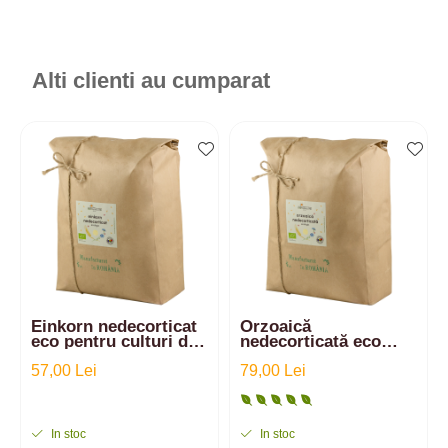
Alti clienti au cumparat
Einkorn nedecorticat
Orzoaică
eco pentru culturi de
nedecorticată eco
iarbă - sucuri iarbă de
pentru culturi de
grâu | 3kg
57,00 Lei
iarbă - suc iarbă grâu
79,00 Lei
| 5kg
In stoc
In stoc