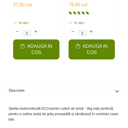
pentru culturi de
pentru culturi de
p
57,00 Lei
79,00 Lei
2
iarbă - sucuri iarbă
iarbă - suc iarbă
i
de grâu | 3kg
grâu | 5kg
d
In stoc
In stoc
ADAUGA IN
ADAUGA IN
COS
COS
Descriere
Spelta nedecorticată ECO pentru culturi de Iarbă - 3kg este perfectă
pentru a cultiva iarbă de grâu proaspătă și sănătoasă în confortul casei
tale.