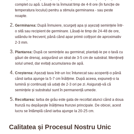
complet cu apă. Lăsați-le la înmuiat timp de 4-8 ore (în funcție de
temperatura locului) pentru a stimula germinarea - sau peste
noapte.
Germinarea:
După înmuiere, scurgeți apa și așezați semințele într-
o sită sau recipient de germinare. Lăsați-le timp de 24-48 de ore,
udându-le frecvent, până când apar primii colțișori de aproximativ
2-3 mm.
Plantarea:
După ce semințele au germinat, plantați-le pe o tavă cu
găuri de drenaj, asigurând un strat de 3-5 cm de substrat. Mențineți
solul umed, dar evitați acumularea de apă.
Creșterea:
Așezați tava într-un loc întunecat sau acoperiți-o până
când iarba ajunge la 5-7 cm înălțime. După aceea, expuneți-o la
lumină și continuați să udați de 2-3 ori pe zi. Asigurați-vă că
semințele și substratul sunt în permanență umede.
Recoltarea:
Iarba de grâu este gata de recoltat atunci când a doua
frunză nu depășește înălțimea frunzei principale. De obicei, acest
lucru se întâmplă când iarba ajunge la 20-25 cm.
Calitatea și Procesul Nostru Unic