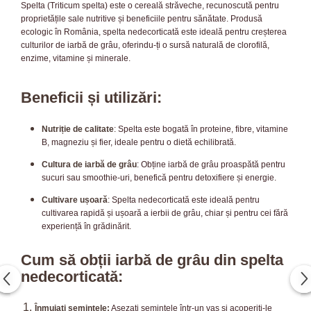
Spelta (Triticum spelta) este o cereală străveche, recunoscută pentru
proprietățile sale nutritive și beneficiile pentru sănătate. Produsă
ecologic în România, spelta nedecorticată este ideală pentru creșterea
culturilor de iarbă de grâu, oferindu-ți o sursă naturală de clorofilă,
enzime, vitamine și minerale.
Beneficii și utilizări:
Nutriție de calitate
: Spelta este bogată în proteine, fibre, vitamine
B, magneziu și fier, ideale pentru o dietă echilibrată.
Cultura de iarbă de grâu
: Obține iarbă de grâu proaspătă pentru
sucuri sau smoothie-uri, benefică pentru detoxifiere și energie.
Cultivare ușoară
: Spelta nedecorticată este ideală pentru
cultivarea rapidă și ușoară a ierbii de grâu, chiar și pentru cei fără
experiență în grădinărit.
Cum să obții iarbă de grâu din spelta
nedecorticată:
Înmuiați semințele:
Așezați semințele într-un vas și acoperiți-le