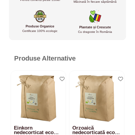
Măcinată în fiecare săptămână
Produse Organice
Plantate și Crescute
Certificate 100% ecologic
Cu dragoste în România
Produse Alternative
Einkorn
Orzoaică
S
nedecorticat eco
nedecorticată eco
n