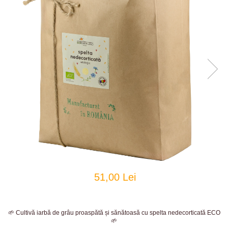
51,00 Lei
🌱 Cultivă iarbă de grâu proaspătă și sănătoasă cu spelta nedecorticată ECO
🌱