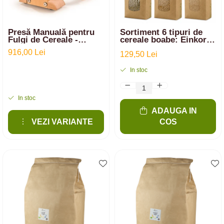
Presă Manuală pentru
Sortiment 6 tipuri de
Fulgi de Cereale -
cereale boabe: Einkorn,
Campo de la
Spelta, Emmer, Secară,
916,00 Lei
SCHNITZER
Grâu, arpacaș Spelta | 6
129,50 Lei
kg
In stoc
In stoc
ADAUGA IN
VEZI VARIANTE
COS