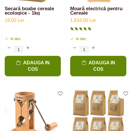
Secară boabe cereale
Moară electrică pentru
ecologice - 1kg
Cereale
19,00 Lei
1.834,00 Lei
In stoc
In stoc
ADAUGA IN
ADAUGA IN
COS
COS