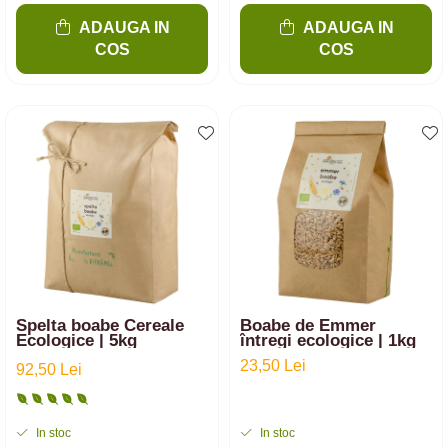
ADAUGA IN
ADAUGA IN
COS
COS
Spelta boabe Cereale
Boabe de Emmer
Ecologice | 5kg
întregi ecologice | 1kg
23,50 Lei
92,50 Lei
In stoc
In stoc