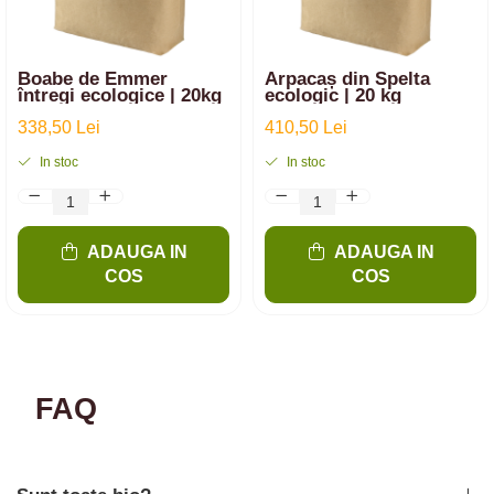
Boabe de Emmer
Arpacaș din Spelta
întregi ecologice | 20kg
ecologic | 20 kg
338,50 Lei
410,50 Lei
In stoc
In stoc
ADAUGA IN
ADAUGA IN
COS
COS
FAQ