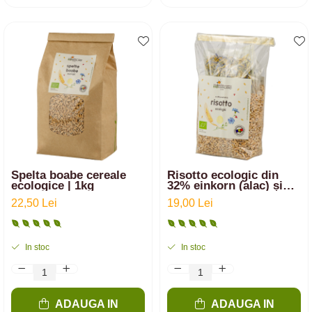
Spelta boabe cereale
Risotto ecologic din
ecologice | 1kg
32% einkorn (alac) și
64% arpacaș spelta cu
22,50 Lei
19,00 Lei
2% sare românească cu
flori | 250g
In stoc
In stoc
ADAUGA IN
ADAUGA IN