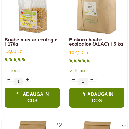
Boabe muștar ecologic
Einkorn boabe
| 170g
ecologice (ALAC) | 5 kg
12,00 Lei
102,50 Lei
In stoc
In stoc
ADAUGA IN
ADAUGA IN
COS
COS