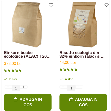
Einkorn boabe
Risotto ecologic din
ecologice (ALAC) | 20
32% einkorn (alac) și
kg
64% arpacaș spelta cu
44,00 Lei
373,00 Lei
2% sare românească cu
flori | 750g
In stoc
In stoc
ADAUGA IN
ADAUGA IN
COS
COS