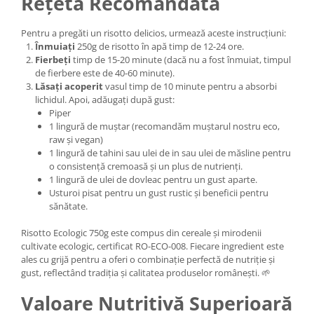
Rețetă Recomandată
Pentru a pregăti un risotto delicios, urmează aceste instrucțiuni:
Înmuiați
250g de risotto în apă timp de 12-24 ore.
Fierbeți
timp de 15-20 minute (dacă nu a fost înmuiat, timpul
de fierbere este de 40-60 minute).
Lăsați acoperit
vasul timp de 10 minute pentru a absorbi
lichidul. Apoi, adăugați după gust:
Piper
1 lingură de muștar (recomandăm muștarul nostru eco,
raw și vegan)
1 lingură de tahini sau ulei de in sau ulei de măsline pentru
o consistență cremoasă și un plus de nutrienți.
1 lingură de ulei de dovleac pentru un gust aparte.
Usturoi pisat pentru un gust rustic și beneficii pentru
sănătate.
Risotto Ecologic 750g este compus din cereale și mirodenii
cultivate ecologic, certificat RO-ECO-008. Fiecare ingredient este
ales cu grijă pentru a oferi o combinație perfectă de nutriție și
gust, reflectând tradiția și calitatea produselor românești. 🌱
Valoare Nutritivă Superioară