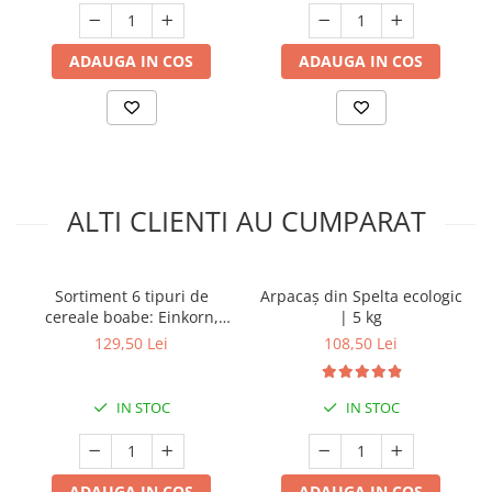
ADAUGA IN COS
ADAUGA IN COS
ALTI CLIENTI AU CUMPARAT
Sortiment 6 tipuri de
Arpacaș din Spelta ecologic
cereale boabe: Einkorn,
| 5 kg
Spelta, Emmer, Secară,
129,50 Lei
108,50 Lei
Grâu, arpacaș Spelta | 6 kg
IN STOC
IN STOC
ADAUGA IN COS
ADAUGA IN COS