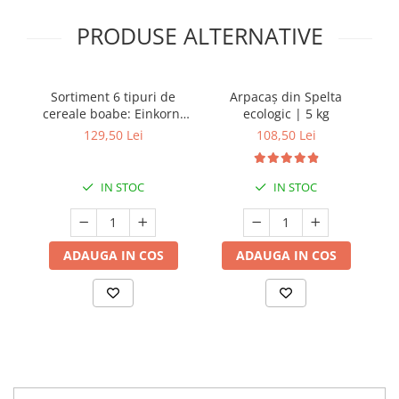
PRODUSE ALTERNATIVE
Sortiment 6 tipuri de
Arpacaș din Spelta
Ei
cereale boabe: Einkorn,
ecologic | 5 kg
pe
Spelta, Emmer, Secară,
s
129,50 Lei
108,50 Lei
Grâu, arpacaș Spelta | 6
kg
IN STOC
IN STOC
ADAUGA IN COS
ADAUGA IN COS