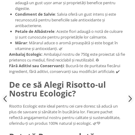
adaugă un gust ușor amar și proprietăți benefice pentru
digestie.
Condiment de Salvie
: Salvia oferă un gust intens și este
recunoscută pentru beneficiile sale antioxidante și
antibacteriene.
Petale de Albăstrele
: Aceste flori adaugă o notă de culoare
și sunt cunoscute pentru proprietățile lor calmante.
Mărar
: Mărarul aduce o aromă proaspătă și este bogat în
vitamine și antioxidanți. 🌿
Ambalaj Ecologic
: Ambalajul nostru de 750g este proiectat să fie
prietenos cu mediul, fiind reciclabil și reutilizabil. ♻️
Fără Aditivi sau Conservanți
: Bucură-te de puritatea fiecărui
ingredient, fără aditivi, conservanți sau modificări artificiale. ✔️
De ce să Alegi Risotto-ul
Nostru Ecologic?
Risotto Ecologic este ideal pentru cei care doresc să aducă un
plus de savoare și sănătate în bucătăria lor. Fiecare pachet
reflectă angajamentul nostru pentru calitate și sustenabilitate,
oferindu-ți un produs 100% natural și ecologic. 🌿💚