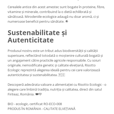
Cerealele antice din acest amestec sunt bogate în proteine, fibre,
vitamine și minerale, contribuind la o dietă echilibrată și
sănătoasă. Mirodeniile ecologice adaugă nu doar aromă, ci și
numeroase beneficii pentru sănătate. 🌟
Sustenabilitate și
Autenticitate
Produsul nostru este un tribut adus biodiversității și calității
superioare, reflectând totodată o moștenire culturală bogată și
un angajament către practicile agricole responsabile. Cu soiuri
originale, nemodificate genetic și calitate elvețiană, Risotto
Ecologic reprezintă alegerea ideală pentru cei care valorizează
autenticitatea și sustenabilitatea. 🇷🇴
Descoperă adevărata valoare a alimentației cu Risotto Ecologic - o
alegere care îmbină tradiția, nutriția și calitatea, direct din satul
Firiteaz, România. 🍽️💚
BIO - ecologic, certificat RO-ECO-008
PRODUS ÎN ROMÂNIA - CALITATE ELVEȚIANĂ