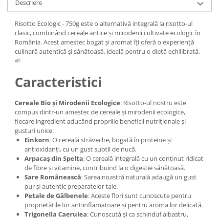
Descriere
Risotto Ecologic - 750g este o alternativă integrală la risotto-ul
clasic, combinând cereale antice și mirodenii cultivate ecologic în
România. Acest amestec bogat și aromat îți oferă o experiență
culinară autentică și sănătoasă, ideală pentru o dietă echilibrată.
🌱
Caracteristici
Cereale Bio și Mirodenii Ecologice
: Risotto-ul nostru este
compus dintr-un amestec de cereale și mirodenii ecologice,
fiecare ingredient aducând propriile beneficii nutriționale și
gusturi unice:
Einkorn
: O cereală străveche, bogată în proteine și
antioxidanți, cu un gust subtil de nucă.
Arpacaș din Spelta
: O cereală integrală cu un conținut ridicat
de fibre și vitamine, contribuind la o digestie sănătoasă.
Sare Românească
: Sarea noastră naturală adaugă un gust
pur și autentic preparatelor tale.
Petale de Gălbenele
: Aceste flori sunt cunoscute pentru
proprietățile lor antiinflamatoare și pentru aroma lor delicată.
Trigonella Caerulea
: Cunoscută și ca schinduf albastru,