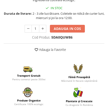
ingrediente cultivate ecologic.
IN STOC
Durata de livrare:
2 - 3 zile lucrătoare. Coletele se ridică de curier luni,
miercuri și joi la ora 12:00.
ADAUGA IN COS
Cod Produs:
5DA0QUW86
Adauga la Favorite
Transport Gratuit
Făină Proaspătă
Pentru comenzi peste 350lei
Măcinată în fiecare săptămână
Produse Organice
Plantate și Crescute
Certificate 100% ecologic
Cu dragoste în România