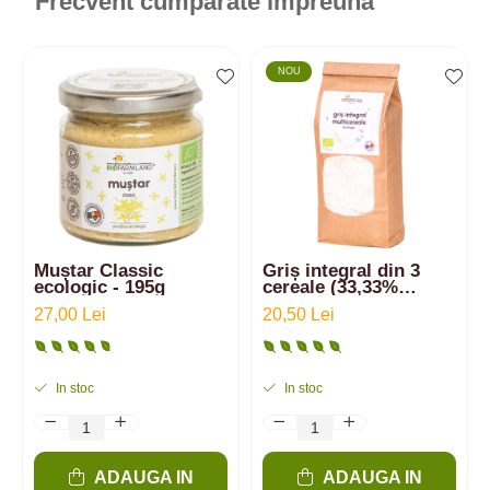
Frecvent cumparate impreuna
NOU
Muștar Classic
Griș integral din 3
ecologic - 195g
cereale (33,33%
spelta, 33,33% secară,
27,00 Lei
20,50 Lei
33,33% einkorn),
alternativă sănătoasă
pentru gătit | 500g
In stoc
In stoc
ADAUGA IN
ADAUGA IN