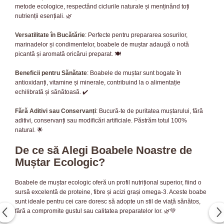
metode ecologice, respectând ciclurile naturale și menținând toți
nutrienții esențiali. 🌿
Versatilitate în Bucătărie
: Perfecte pentru prepararea sosurilor,
marinadelor și condimentelor, boabele de muștar adaugă o notă
picantă și aromată oricărui preparat. 🍽️
Beneficii pentru Sănătate
: Boabele de muștar sunt bogate în
antioxidanți, vitamine și minerale, contribuind la o alimentație
echilibrată și sănătoasă. ✔️
Fără Aditivi sau Conservanți
: Bucură-te de puritatea muștarului, fără
aditivi, conservanți sau modificări artificiale. Păstrăm totul 100%
natural. 🌟
De ce să Alegi Boabele Noastre de
Muștar Ecologic?
Boabele de muștar ecologic oferă un profil nutrițional superior, fiind o
sursă excelentă de proteine, fibre și acizi grași omega-3. Aceste boabe
sunt ideale pentru cei care doresc să adopte un stil de viață sănătos,
fără a compromite gustul sau calitatea preparatelor lor. 🌿💚