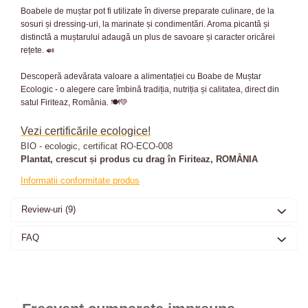
Boabele de muștar pot fi utilizate în diverse preparate culinare, de la
sosuri și dressing-uri, la marinate și condimentări. Aroma picantă și
distinctă a muștarului adaugă un plus de savoare și caracter oricărei
rețete. 🍛
Descoperă adevărata valoare a alimentației cu Boabe de Muștar
Ecologic - o alegere care îmbină tradiția, nutriția și calitatea, direct din
satul Firiteaz, România. 🍽️💚
Vezi certificările ecologice!
BIO - ecologic, certificat RO-ECO-008
Plantat, crescut și produs cu drag în Firiteaz, ROMÂNIA
Informatii conformitate produs
Review-uri
(9)
FAQ