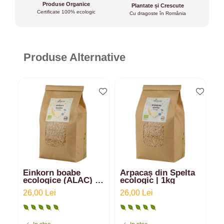
Produse Organice
Plantate și Crescute
Certificate 100% ecologic
Cu dragoste în România
Produse Alternative
Einkorn boabe
Arpacaș din Spelta
R
ecologice (ALAC) |
ecologic | 1kg
3
1kg
ș
26,00 Lei
26,00 Lei
4
s
r
|