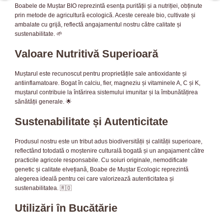
Boabele de Muștar BIO reprezintă esența purității și a nutriției, obținute
prin metode de agricultură ecologică. Aceste cereale bio, cultivate și
ambalate cu grijă, reflectă angajamentul nostru către calitate și
sustenabilitate. 🌱
Valoare Nutritivă Superioară
Muștarul este recunoscut pentru proprietățile sale antioxidante și
antiinflamatoare. Bogat în calciu, fier, magneziu și vitaminele A, C și K,
muștarul contribuie la întărirea sistemului imunitar și la îmbunătățirea
sănătății generale. 🌟
Sustenabilitate și Autenticitate
Produsul nostru este un tribut adus biodiversității și calității superioare,
reflectând totodată o moștenire culturală bogată și un angajament către
practicile agricole responsabile. Cu soiuri originale, nemodificate
genetic și calitate elvețiană, Boabe de Muștar Ecologic reprezintă
alegerea ideală pentru cei care valorizează autenticitatea și
sustenabilitatea. 🇷🇴
Utilizări în Bucătărie