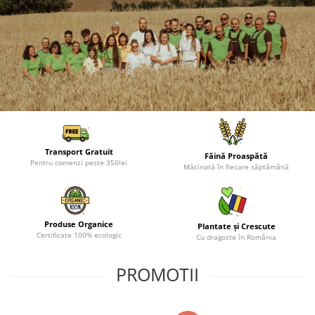
Transport Gratuit
Făină Proaspătă
Pentru comenzi peste 350lei
Măcinată în fiecare săptămână
Produse Organice
Plantate și Crescute
Certificate 100% ecologic
Cu dragoste în România
PROMOTII