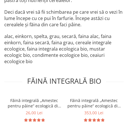
păstra toți nutrienții cerealelor.
Deci dacă vrei să fii schimbarea pe care vrei să o vezi în
lume începe cu ce pui în farfurie. Începe astăzi cu
cerealele și făina din care faci pâine.
alac, einkorn, spelta, grau, secară, faina alac, faina
einkorn, faina secară, faina grau, cereale integrale
ecologice, faina integrala ecologica bio, mustar
ecologic bio, condimente ecologice bio, ceaiuri
ecologice bio
FĂINĂ INTEGRALĂ BIO
Făină integrală „Amestec
Făină integrală „Amestec
pentru pâine” ecologică din
pentru pâine” ecologică din
33% Spelta, 33% Secară și
33% Spelta, 33% Secară și
26,00 Lei
353,00 Lei
34% Grâu | 1 kg
34% Grâu | 20 kg