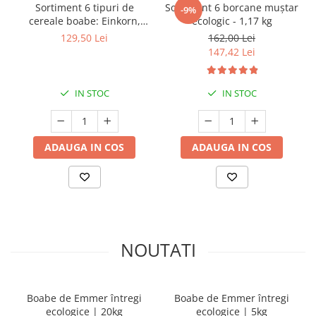
Sortiment 6 tipuri de
Sortiment 6 borcane muștar
-9%
cereale boabe: Einkorn,
ecologic - 1,17 kg
Spelta, Emmer, Secară,
129,50 Lei
162,00 Lei
Grâu, arpacaș Spelta | 6 kg
147,42 Lei
IN STOC
IN STOC
ADAUGA IN COS
ADAUGA IN COS
NOUTATI
Boabe de Emmer întregi
Boabe de Emmer întregi
ecologice | 20kg
ecologice | 5kg