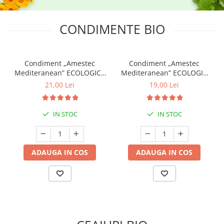
CONDIMENTE BIO
Condiment „Amestec
Condiment „Amestec
Mediteranean” ECOLOGIC -
Mediteranean” ECOLOGIC
15g (Recipient Sticlă)
refill - 15g
21,00 Lei
19,00 Lei
IN STOC
IN STOC
ADAUGA IN COS
ADAUGA IN COS