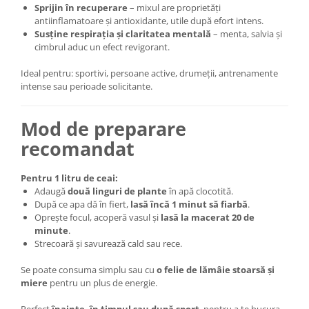
Sprijin în recuperare
– mixul are proprietăți
antiinflamatoare și antioxidante, utile după efort intens.
Susține respirația și claritatea mentală
– menta, salvia și
cimbrul aduc un efect revigorant.
Ideal pentru: sportivi, persoane active, drumeții, antrenamente
intense sau perioade solicitante.
Mod de preparare
recomandat
Pentru 1 litru de ceai:
Adaugă
două linguri de plante
în apă clocotită.
După ce apa dă în fiert,
lasă încă 1 minut să fiarbă
.
Oprește focul, acoperă vasul și
lasă la macerat 20 de
minute
.
Strecoară și savurează cald sau rece.
Se poate consuma simplu sau cu
o felie de lămâie stoarsă și
miere
pentru un plus de energie.
Perfect
înainte, în timpul sau după sport
, pentru a te bucura