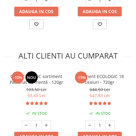
ADAUGA IN COS
ADAUGA IN COS
ALTI CLIENTI AU CUMPARAT
Ceai ECOLOGIC sortiment
Sortiment ECOLOGIC 18
-10%
NOU
-15%
Pasionat de mentă - 120gr
ceaiuri - 720gr
103,50 Lei
644,50 Lei
93,45 Lei
547,83 Lei
IN STOC
IN STOC