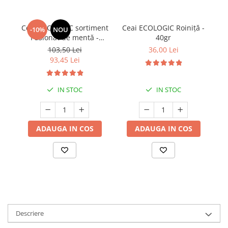
Ceai ECOLOGIC sortiment
Ceai ECOLOGIC Roiniță -
-10%
NOU
Pasionat de mentă -
40gr
120gr
103,50 Lei
36,00 Lei
93,45 Lei
IN STOC
IN STOC
ADAUGA IN COS
ADAUGA IN COS
Descriere