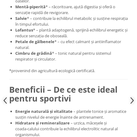
oaselor.
Mentă-piperită
* – răcoritoare, ajută digestia și oferă o
senzație rapidă de revigorare.
Salvie
* – contribuie la echilibrul metabolic și susține respirația
în timpul efortului.
Lofantus
* – plantă adaptogenă, sprijină echilibrul energetic și
reduce senzația de oboseală.
Petale de gălbenele
* – cu efect calmant și antiinflamator
natural.
Cimbru de grădină
* – tonic natural pentru sistemul
respirator și circulator.
*provenind din agricultură ecologică certificată.
Beneficii – De ce este ideal
pentru sportivi
Energie naturală și vitalitate
– plantele tonice și aromatice
susțin nivelul de energie înainte de antrenament.
Hidratare și remineralizare
– urzica, măceșele și
coada‑calului contribuie la echilibrul electrolitic natural al
organismului.