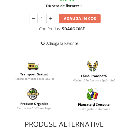
Durata de livrare:
1
ADAUGA IN COS
Cod Produs:
5DA0OC06E
Adauga la Favorite
Transport Gratuit
Făină Proaspătă
Pentru comenzi peste 350lei
Măcinată în fiecare săptămână
Produse Organice
Plantate și Crescute
Certificate 100% ecologic
Cu dragoste în România
PRODUSE ALTERNATIVE