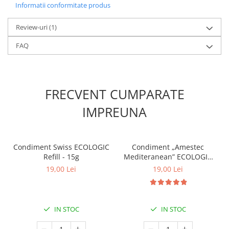
Informatii conformitate produs
Review-uri
(1)
FAQ
FRECVENT CUMPARATE
IMPREUNA
Condiment Swiss ECOLOGIC
Condiment „Amestec
Refill - 15g
Mediteranean” ECOLOGIC
refill - 15g
19,00 Lei
19,00 Lei
IN STOC
IN STOC