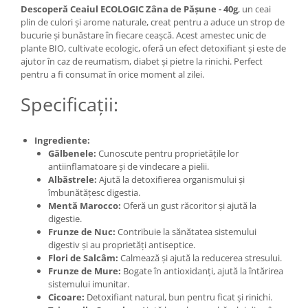
Descoperă Ceaiul ECOLOGIC Zâna de Pășune - 40g
, un ceai
plin de culori și arome naturale, creat pentru a aduce un strop de
bucurie și bunăstare în fiecare ceașcă. Acest amestec unic de
plante BIO, cultivate ecologic, oferă un efect detoxifiant și este de
ajutor în caz de reumatism, diabet și pietre la rinichi. Perfect
pentru a fi consumat în orice moment al zilei.
Specificații:
Ingrediente:
Gălbenele:
Cunoscute pentru proprietățile lor
antiinflamatoare și de vindecare a pielii.
Albăstrele:
Ajută la detoxifierea organismului și
îmbunătățesc digestia.
Mentă Marocco:
Oferă un gust răcoritor și ajută la
digestie.
Frunze de Nuc:
Contribuie la sănătatea sistemului
digestiv și au proprietăți antiseptice.
Flori de Salcâm:
Calmează și ajută la reducerea stresului.
Frunze de Mure:
Bogate în antioxidanți, ajută la întărirea
sistemului imunitar.
Cicoare:
Detoxifiant natural, bun pentru ficat și rinichi.