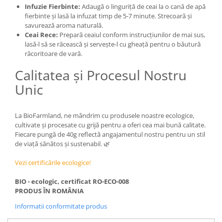
Infuzie Fierbinte:
Adaugă o linguriță de ceai la o cană de apă
fierbinte și lasă la infuzat timp de 5-7 minute. Strecoară și
savurează aroma naturală.
Ceai Rece:
Prepară ceaiul conform instrucțiunilor de mai sus,
lasă-l să se răcească și servește-l cu gheață pentru o băutură
răcoritoare de vară.
Calitatea și Procesul Nostru
Unic
La BioFarmland, ne mândrim cu produsele noastre ecologice,
cultivate și procesate cu grijă pentru a oferi cea mai bună calitate.
Fiecare pungă de 40g reflectă angajamentul nostru pentru un stil
de viață sănătos și sustenabil. 🌿
Vezi certificările ecologice!
BIO - ecologic, certificat RO-ECO-008
PRODUS ÎN ROMÂNIA
Informatii conformitate produs