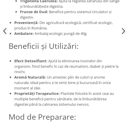
Trigonella Caerulea:
Ajută la reglarea zahărului din sânge
și îmbunătățește digestia.
Frunze de Dud:
Benefice pentru sistemul circulator și
digestiv.
Proveniență:
Din agricultură ecologică, certificat ecologic,
produs în România.
Ambalare:
Ambalaj ecologic pungă de 40g
Beneficii și Utilizări:
Efect Detoxifiant:
Ajută la eliminarea toxinelor din
organism, fiind benefic în caz de reumatism, diabet și pietre la
rinichi.
Aromă Naturală:
Un amestec plin de culori și arome
naturale, ideal pentru a te simți bine și bucuroasă în orice
moment al zilei.
Proprietăți Terapeutice:
Plantele folosite în acest ceai au
multiple beneficii pentru sănătate, de la îmbunătățirea
digestiei până la calmarea sistemului nervos.
Mod de Preparare: