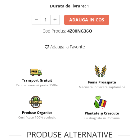
Durata de livrare:
1
ADAUGA IN COS
Cod Produs:
4Z00NG36O
Adauga la Favorite
Transport Gratuit
Făină Proaspătă
Pentru comenzi peste 350lei
Măcinată în fiecare săptămână
Produse Organice
Plantate și Crescute
Certificate 100% ecologic
Cu dragoste în România
PRODUSE ALTERNATIVE