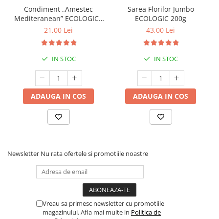
Condiment „Amestec
Sarea Florilor Jumbo
Mediteranean” ECOLOGIC -
ECOLOGIC 200g
15g (Recipient Sticlă)
21,00 Lei
43,00 Lei
IN STOC
IN STOC
ADAUGA IN COS
ADAUGA IN COS
Newsletter
Nu rata ofertele si promotiile noastre
Vreau sa primesc newsletter cu promotiile
magazinului. Afla mai multe in
Politica de