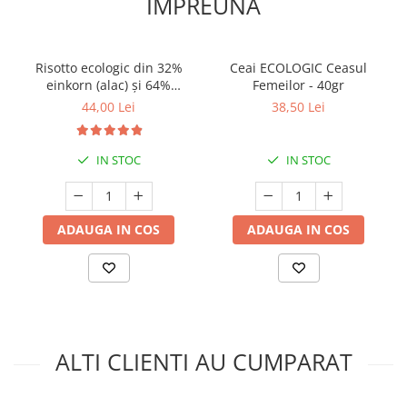
IMPREUNA
Risotto ecologic din 32%
Ceai ECOLOGIC Ceasul
einkorn (alac) și 64%
Femeilor - 40gr
arpacaș spelta cu 2% sare
44,00 Lei
38,50 Lei
românească cu flori | 750g
IN STOC
IN STOC
ADAUGA IN COS
ADAUGA IN COS
ALTI CLIENTI AU CUMPARAT