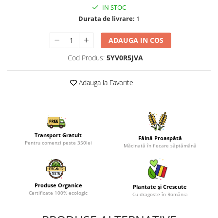
IN STOC
Durata de livrare:
1
ADAUGA IN COS
Cod Produs:
5YV0R5JVA
Adauga la Favorite
Transport Gratuit
Făină Proaspătă
Pentru comenzi peste 350lei
Măcinată în fiecare săptămână
Produse Organice
Plantate și Crescute
Certificate 100% ecologic
Cu dragoste în România