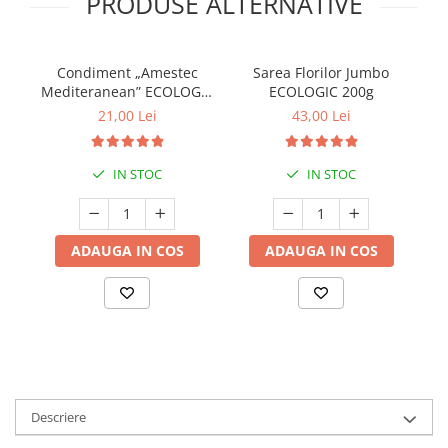
PRODUSE ALTERNATIVE
Condiment „Amestec
Sarea Florilor Jumbo
Mediteranean” ECOLOGIC
ECOLOGIC 200g
- 15g (Recipient Sticlă)
21,00 Lei
43,00 Lei
IN STOC
IN STOC
ADAUGA IN COS
ADAUGA IN COS
Descriere