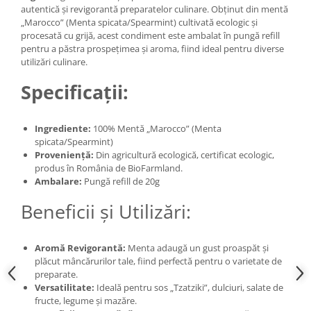
autentică și revigorantă preparatelor culinare. Obținut din mentă
„Marocco” (Menta spicata/Spearmint) cultivată ecologic și
procesată cu grijă, acest condiment este ambalat în pungă refill
pentru a păstra prospețimea și aroma, fiind ideal pentru diverse
utilizări culinare.
Specificații:
Ingrediente:
100% Mentă „Marocco” (Menta
spicata/Spearmint)
Proveniență:
Din agricultură ecologică, certificat ecologic,
produs în România de BioFarmland.
Ambalare:
Pungă refill de 20g
Beneficii și Utilizări:
Aromă Revigorantă:
Menta adaugă un gust proaspăt și
plăcut mâncărurilor tale, fiind perfectă pentru o varietate de
preparate.
Versatilitate:
Ideală pentru sos „Tzatziki”, dulciuri, salate de
fructe, legume și mazăre.