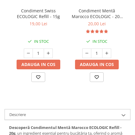
Condiment Swiss
Condiment Mentă
ECOLOGIC Refill - 15g
Marocco ECOLOGIC - 20g
EC
(Recipient Sticlă)
19,00 Lei
20,00 Lei
IN STOC
IN STOC
ADAUGA IN COS
ADAUGA IN COS
Descriere
Descoperă Condimentul Mentă Marocco ECOLOGIC Refill -
20g
, un ingredient esențial pentru bucătăria ta, oferind o aromă