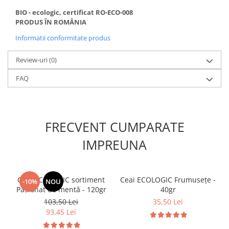
BIO - ecologic, certificat RO-ECO-008
PRODUS ÎN ROMÂNIA
Informatii conformitate produs
Review-uri
(0)
FAQ
FRECVENT CUMPARATE
IMPREUNA
Ceai ECOLOGIC sortiment
Ceai ECOLOGIC Frumusețe -
-10%
NOU
Pasionat de mentă - 120gr
40gr
103,50 Lei
35,50 Lei
93,45 Lei