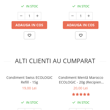
IN STOC
IN STOC
ADAUGA IN COS
ADAUGA IN COS
ALTI CLIENTI AU CUMPARAT
Condiment Swiss ECOLOGIC
Condiment Mentă Marocco
Refill - 15g
ECOLOGIC - 20g (Recipient
Sticlă)
19,00 Lei
20,00 Lei
IN STOC
IN STOC