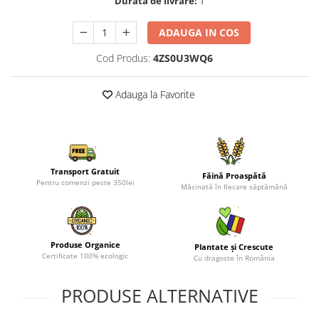
Durata de livrare:
1
ADAUGA IN COS
Cod Produs:
4ZS0U3WQ6
Adauga la Favorite
Transport Gratuit
Făină Proaspătă
Pentru comenzi peste 350lei
Măcinată în fiecare săptămână
Produse Organice
Plantate și Crescute
Certificate 100% ecologic
Cu dragoste în România
PRODUSE ALTERNATIVE