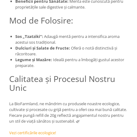
Beneficii pentru Sănătate:
Menta este cunoscută pentru
proprietățile sale digestive și calmante.
Mod de Folosire:
Sos „Tzatziki”:
Adaugă mentă pentru a intensifica aroma
acestui sos tradițional.
Dulciuri și Salate de Fructe:
Oferă o notă distinctivă și
răcoritoare.
Legume și Mazăre:
Ideală pentru a îmbogăți gustul acestor
preparate.
Calitatea și Procesul Nostru
Unic
La BioFarmland, ne mândrim cu produsele noastre ecologice,
cultivate și procesate cu grijă pentru a oferi cea mai bună calitate.
Fiecare pungă refill de 20g reflectă angajamentul nostru pentru
un stil de viață sănătos și sustenabil. 🌿
Vezi certificările ecologice!