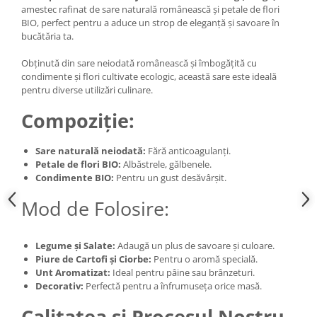
amestec rafinat de sare naturală românească și petale de flori
BIO, perfect pentru a aduce un strop de eleganță și savoare în
bucătăria ta.
Obținută din sare neiodată românească și îmbogățită cu
condimente și flori cultivate ecologic, această sare este ideală
pentru diverse utilizări culinare.
Compoziție:
Sare naturală neiodată:
Fără anticoagulanți.
Petale de flori BIO:
Albăstrele, gălbenele.
Condimente BIO:
Pentru un gust desăvârșit.
Mod de Folosire:
Legume și Salate:
Adaugă un plus de savoare și culoare.
Piure de Cartofi și Ciorbe:
Pentru o aromă specială.
Unt Aromatizat:
Ideal pentru pâine sau brânzeturi.
Decorativ:
Perfectă pentru a înfrumuseța orice masă.
Calitatea și Procesul Nostru