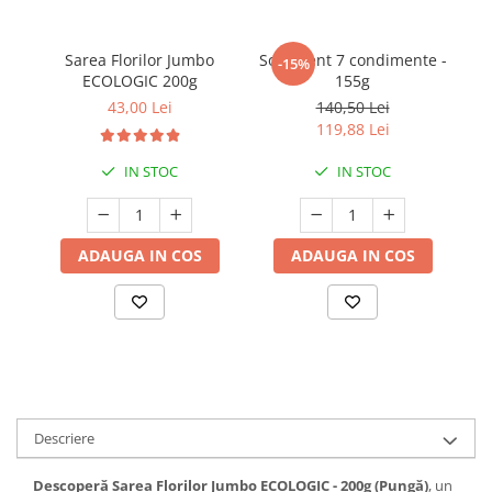
Sarea Florilor Jumbo
Sortiment 7 condimente -
-15%
ECOLOGIC 200g
155g
Me
-
43,00 Lei
140,50 Lei
119,88 Lei
IN STOC
IN STOC
ADAUGA IN COS
ADAUGA IN COS
Descriere
Descoperă Sarea Florilor Jumbo ECOLOGIC - 200g (Pungă)
, un