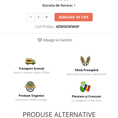
Durata de livrare:
1
ADAUGA IN COS
Cod Produs:
4ZW0SWW0F
Adauga la Favorite
Transport Gratuit
Făină Proaspătă
Pentru comenzi peste 350lei
Măcinată în fiecare săptămână
Produse Organice
Plantate și Crescute
Certificate 100% ecologic
Cu dragoste în România
PRODUSE ALTERNATIVE