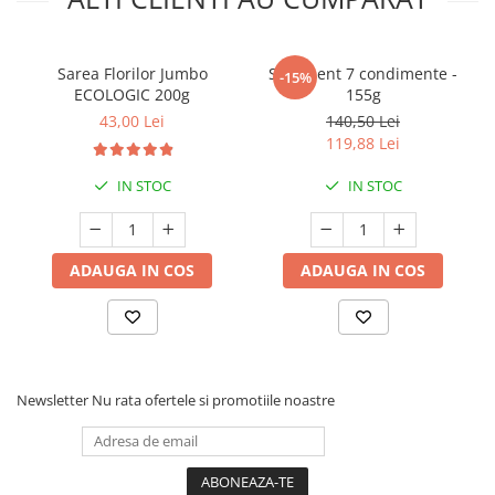
Sarea Florilor Jumbo
Sortiment 7 condimente -
-15%
ECOLOGIC 200g
155g
43,00 Lei
140,50 Lei
119,88 Lei
IN STOC
IN STOC
ADAUGA IN COS
ADAUGA IN COS
Newsletter
Nu rata ofertele si promotiile noastre