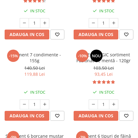
IN STOC
IN STOC
ADAUGA IN COS
ADAUGA IN COS
Sortiment 7 condimente -
Ceai ECOLOGIC sortiment
-15%
-10%
NOU
155g
Pasionat de mentă - 120gr
140,50 Lei
103,50 Lei
119,88 Lei
93,45 Lei
IN STOC
IN STOC
ADAUGA IN COS
ADAUGA IN COS
Sortiment 6 borcane muștar
Sortiment 6 tipuri de făină
-9%
-3%