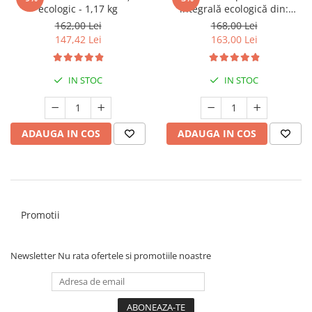
ecologic - 1,17 kg
integrală ecologică din:
Einkorn, Spelta, Emmer,
162,00 Lei
168,00 Lei
Secară, Grâu, amestec | 6 kg
147,42 Lei
163,00 Lei
IN STOC
IN STOC
ADAUGA IN COS
ADAUGA IN COS
Promotii
Newsletter
Nu rata ofertele si promotiile noastre