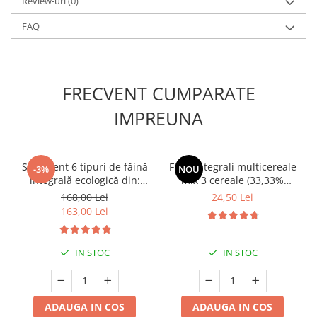
Review-uri
(0)
FAQ
FRECVENT CUMPARATE
IMPREUNA
Sortiment 6 tipuri de făină
Fulgi integrali multicereale
-3%
NOU
integrală ecologică din:
mix 3 cereale (33,33%
Einkorn, Spelta, Emmer,
spelta, 33,33% secară,
168,00 Lei
24,50 Lei
Secară, Grâu, amestec | 6
33,33% einkorn), 100%
163,00 Lei
kg
natural | 1kg
IN STOC
IN STOC
ADAUGA IN COS
ADAUGA IN COS