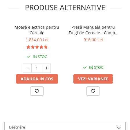
PRODUSE ALTERNATIVE
Moară electrică pentru
Presă Manuală pentru
Ei
Cereale
Fulgi de Cereale - Campo
de la SCHNITZER
1.834,00 Lei
916,00 Lei
IN STOC
IN STOC
ADAUGA IN COS
VEZI VARIANTE
Descriere