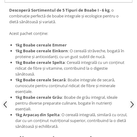
Descoperă Sortimentul de 5 Tipuri de Boabe I - 6 kg
, o
combinație perfectă de boabe integrale și ecologice pentru o
dietă sănătoasă și variată.
Acest pachet conține:
1kg Boabe cereale Emmer
1kg Boabe cereale Einkorn
: O cereală străveche, bogată în
proteine și antioxidanți, cu un gust subtil de nucă.
1kg Boabe cereale Spelta
: Cereală integrală cu un conținut
ridicat de fibre și vitamine, contribuind la o digestie
sănătoasă.
1kg Boabe cereale Secară
: Boabe integrale de secară,
cunoscute pentru conținutul ridicat de fibre și minerale
esențiale.
1kg Boabe cereale Grâu
: Boabe de grâu integral, ideale
pentru diverse preparate culinare, bogate în nutrienți
esențiali.
1kg Arpacaș din Spelta
: O cereală integrală, similară cu orzul,
dar cu un conținut nutrițional superior, contribuind la o dietă
sănătoasă și echilibrată.