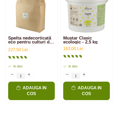
Spelta nedecorticată
Muștar Clasic
eco pentru culturi de
ecologic - 2,5 kg
iarbă - sucuri iarbă de
163,00 Lei
grâu | 15kg
227,50 Lei
In stoc
In stoc
ADAUGA IN
ADAUGA IN
COS
COS