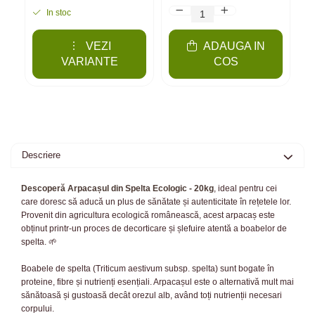
In stoc
VEZI
ADAUGA IN
VARIANTE
COS
Descriere
Descoperă Arpacașul din Spelta Ecologic - 20kg
, ideal pentru cei
care doresc să aducă un plus de sănătate și autenticitate în rețetele lor.
Provenit din agricultura ecologică românească, acest arpacaș este
obținut printr-un proces de decorticare și șlefuire atentă a boabelor de
spelta. 🌱
Boabele de spelta (Triticum aestivum subsp. spelta) sunt bogate în
proteine, fibre și nutrienți esențiali. Arpacașul este o alternativă mult mai
sănătoasă și gustoasă decât orezul alb, având toți nutrienții necesari
corpului.