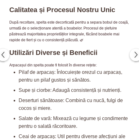
Calitatea și Procesul Nostru Unic
După recoltare, spelta este decorticată pentru a separa bobul de coajă,
urmată de o selecționare atentă a boabelor. Procesul de șlefuire
păstrează majoritatea proprietăților integrale, făcând boabele mai
rapide de fiert și cu o consistență plăcută. 🌿
Utilizări Diverse și Beneficii
Arpacașul din spelta poate fi folosit în diverse rețete:
Pilaf de arpacaș: Înlocuiește orezul cu arpacaș,
pentru un pilaf gustos și sănătos.
Supe și ciorbe: Adaugă consistență și nutrienți.
Deserturi sănătoase: Combină cu nucă, fulgi de
cocos și miere.
Salate de vară: Mixează cu legume și condimente
pentru o salată răcoritoare.
Ceai de arpacaș: Util pentru diverse afecțiuni ale