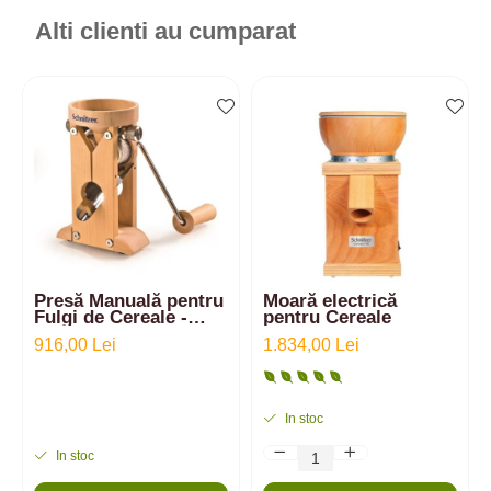
Alti clienti au cumparat
Presă Manuală pentru
Moară electrică
Fulgi de Cereale -
pentru Cereale
Campo de la
916,00 Lei
1.834,00 Lei
SCHNITZER
In stoc
In stoc