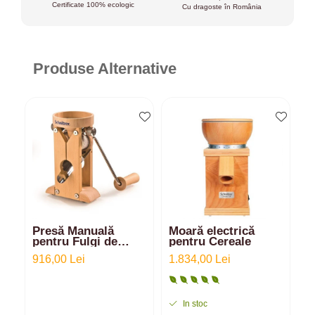
Certificate 100% ecologic
Cu dragoste în România
Produse Alternative
Presă Manuală
Moară electrică
A
pentru Fulgi de
pentru Cereale
e
Cereale - Campo de
916,00 Lei
1.834,00 Lei
2
la SCHNITZER
In stoc