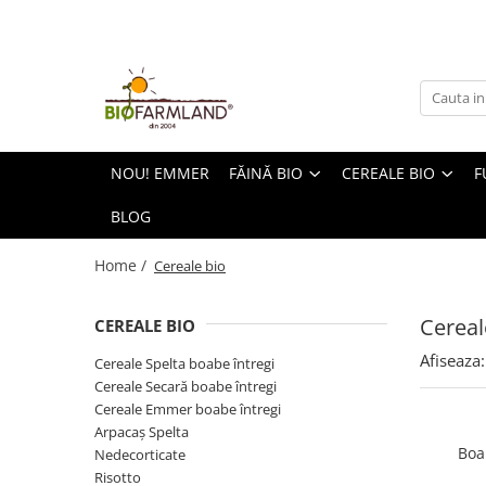
Făină bio
Cereale bio
Făină integrală Einkorn (Alac)
Cereale Einkorn (Alac) boabe
întregi
Făină integrală Spelta
Cereale Grâu boabe întregi
NOU! EMMER
FĂINĂ BIO
CEREALE BIO
F
Făină integrală Secară
Cereale Spelta boabe întregi
BLOG
Făină integrală Grâu
Cereale Secară boabe întregi
Făină integrală Amestec Pâine
Home /
Cereale bio
Cereale Emmer boabe întregi
Făină integrală Emmer
Arpacaș Spelta
Toate făinurile
Cereal
CEREALE BIO
Nedecorticate
Afiseaza:
Cereale Spelta boabe întregi
Risotto
Cereale Secară boabe întregi
Moară electrică pentru cereale
Cereale Emmer boabe întregi
Arpacaș Spelta
Presă manuală pentru cereale
Boa
Nedecorticate
Toate cerealele
Risotto