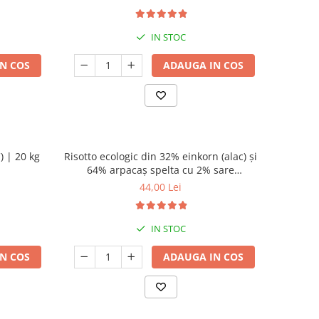
IN STOC
N COS
ADAUGA IN COS
) | 20 kg
Risotto ecologic din 32% einkorn (alac) și
64% arpacaș spelta cu 2% sare
românească cu flori | 750g
44,00 Lei
IN STOC
N COS
ADAUGA IN COS