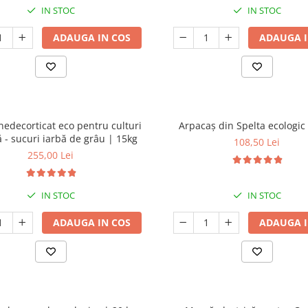
IN STOC
IN STOC
ADAUGA IN COS
ADAUGA I
nedecorticat eco pentru culturi
Arpacaș din Spelta ecologic 
ă - sucuri iarbă de grâu | 15kg
108,50 Lei
255,00 Lei
IN STOC
IN STOC
ADAUGA IN COS
ADAUGA I