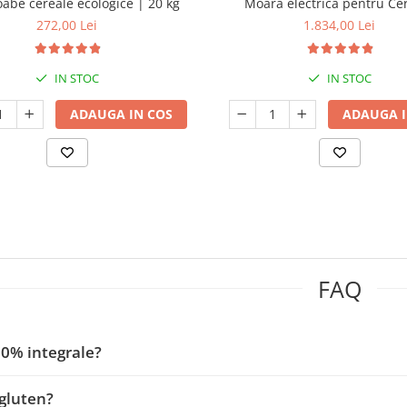
abe cereale ecologice | 20 kg
Moară electrică pentru Ce
272,00 Lei
1.834,00 Lei
IN STOC
IN STOC
ADAUGA IN COS
ADAUGA I
FAQ
0% integrale?
gluten?