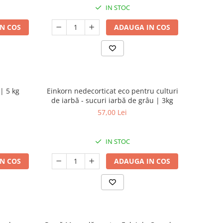
IN STOC
N COS
ADAUGA IN COS
| 5 kg
Einkorn nedecorticat eco pentru culturi
de iarbă - sucuri iarbă de grâu | 3kg
57,00 Lei
IN STOC
N COS
ADAUGA IN COS