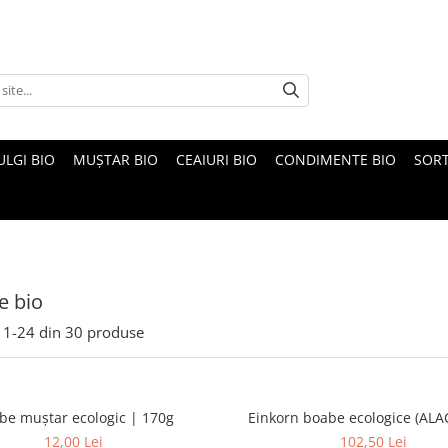
ULGI BIO
MUȘTAR BIO
CEAIURI BIO
CONDIMENTE BIO
SOR
e bio
1-
24
din
30
produse
be muștar ecologic | 170g
Einkorn boabe ecologice (ALAC
12,00 Lei
102,50 Lei