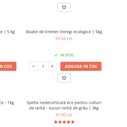
e | 5 kg
Boabe de Emmer întregi ecologice | 5kg
97,50 Lei
IN STOC
N COS
ADAUGA IN COS
ce - 1kg
Spelta nedecorticată eco pentru culturi
de iarbă - sucuri iarbă de grâu | 3kg
51,00 Lei