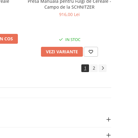
reale
Presă Manuală pentru Fulgi de Cereale -
Campo de la SCHNITZER
916,00 Lei
N COS
IN STOC
VEZI VARIANTE
1
2