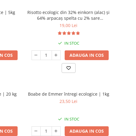
ce | 5kg
Risotto ecologic din 32% einkorn (alac) și
64% arpacaș spelta cu 2% sare
românească cu flori | 250g
19,00 Lei
IN STOC
N COS
ADAUGA IN COS
e | 20 kg
Boabe de Emmer întregi ecologice | 1kg
23,50 Lei
IN STOC
N COS
ADAUGA IN COS