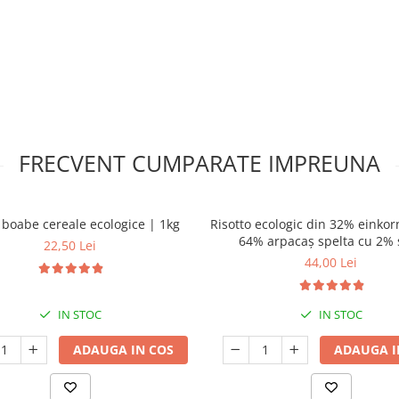
FRECVENT CUMPARATE IMPREUNA
 boabe cereale ecologice | 1kg
Risotto ecologic din 32% einkorn
64% arpacaș spelta cu 2% 
22,50 Lei
românească cu flori | 75
44,00 Lei
IN STOC
IN STOC
ADAUGA IN COS
ADAUGA I