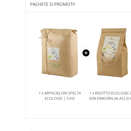
PACHETE SI PROMOTII
1 x ARPACAȘ DIN SPELTA
1 x RISOTTO ECOLOGIC 
ECOLOGIC | 5 KG
32% EINKORN (ALAC) ȘI
ARPACAȘ SPELTA CU 2% 
ROMÂNEASCĂ CU FLORI
750G