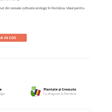
nut din cereale cultivate ecologic în România. Ideal pentru
A IN COS
ce
Plantate și Crescute
ogic
Cu dragoste în România