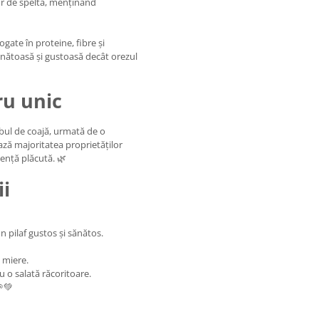
lor de spelta, menținând
gate în proteine, fibre și
sănătoasă și gustoasă decât orezul
ru unic
bul de coajă, urmată de o
ază majoritatea proprietăților
tență plăcută. 🌿
ii
n pilaf gustos și sănătos.
 miere.
 o salată răcoritoare.
🌱💚