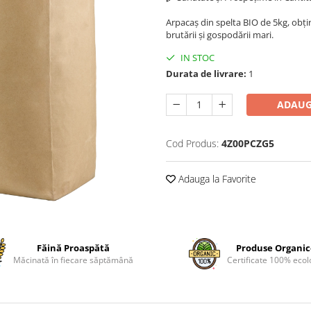
Arpacaș din spelta BIO de 5kg, obți
brutării și gospodării mari.
IN STOC
Durata de livrare:
1
ADAUG
Cod Produs:
4Z00PCZG5
Adauga la Favorite
Făină Proaspătă
Produse Organi
Măcinată în fiecare săptămână
Certificate 100% ecol