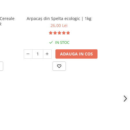
Cereale
Arpacaș din Spelta ecologic | 1kg
Arpacaș din
R
26,00 Lei
IN STOC
ADAUGA IN COS