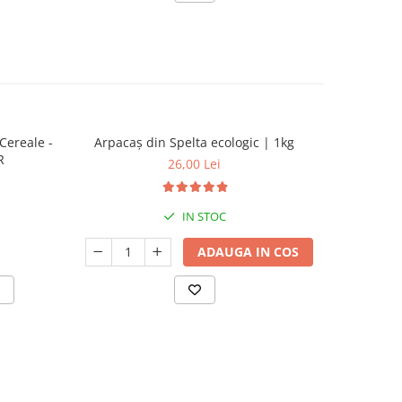
Cereale -
Arpacaș din Spelta ecologic | 1kg
Arpacaș 
R
26,00 Lei
IN STOC
ADAUGA IN COS