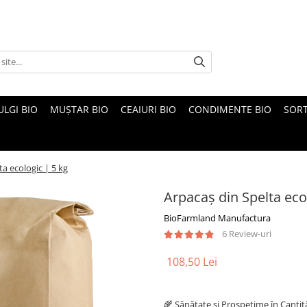
ULGI BIO
MUȘTAR BIO
CEAIURI BIO
CONDIMENTE BIO
SOR
ta ecologic | 5 kg
Arpacaș din Spelta eco
BioFarmland Manufactura
6 Review-uri
108,50 Lei
🌾 Sănătate și Prospețime în Cantit