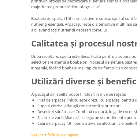
printr-un proces de decorticare și șlefuire atentă a boabe
majoritatea proprietăților integrale. 🌱
Boabele de spelta (Triticum aestivum subsp. spelta) sunt bo
nutrienți esențiali. Arpacașul este o alternativă mult mai 
alb, având toți nutrienții necesari corpului.
Calitatea și procesul nost
După recoltare, spelta este decorticată pentru a separa bo
selecționare atentă a boabelor. Procesul de șlefuire păstre
integrale, făcând boabele mai rapide de fiert și cu o consis
Utilizări diverse și benefic
Arpacașul din spelta poate fi folosit în diverse rețete:
Pilaf de arpacaș: Înlocuiește orezul cu arpacaș, pentru u
Supe și ciorbe: Adaugă consistență și nutrienți.
Deserturi sănătoase: Combină cu nucă, fulgi de cocos și
Salate de vară: Mixează cu legume și condimente pentru
Ceai de arpacaș: Util pentru diverse afecțiuni ale pielii. 
Vezi certificările ecologice!