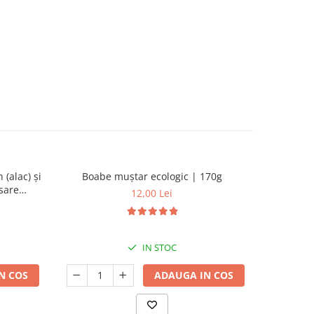
 (alac) și
Boabe muștar ecologic | 170g
Secară bo
sare
12,00 Lei
0g
IN STOC
N COS
ADAUGA IN COS