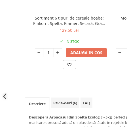
Sortiment 6 tipuri de cereale boabe:
Moa
Einkorn, Spelta, Emmer, Secară, Grâu,
arpacaș Spelta | 6 kg
129,50 Lei
IN STOC
ADAUGA IN COS
Review-uri
(6)
FAQ
Descriere
Descoperă Arpacașul din Spelta Ecologic - 5kg
, perfect
mari care doresc să aducă un plus de sănătate în rețetele l