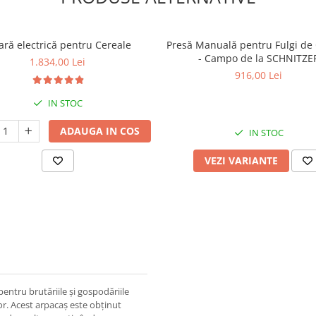
ră electrică pentru Cereale
Presă Manuală pentru Fulgi de 
- Campo de la SCHNITZE
1.834,00 Lei
916,00 Lei
IN STOC
ADAUGA IN COS
IN STOC
VEZI VARIANTE
 pentru brutăriile și gospodăriile
or. Acest arpacaș este obținut