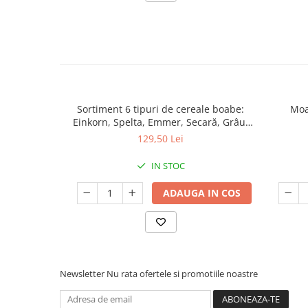
Sortiment 6 tipuri de cereale boabe:
Moa
Einkorn, Spelta, Emmer, Secară, Grâu,
arpacaș Spelta | 6 kg
129,50 Lei
IN STOC
ADAUGA IN COS
Newsletter
Nu rata ofertele si promotiile noastre