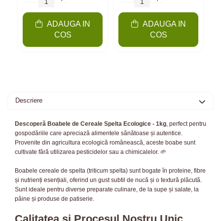
ADAUGA IN
ADAUGA IN
COS
COS
Descriere
Descoperă Boabele de Cereale Spelta Ecologice - 1kg
, perfect pentru
gospodăriile care apreciază alimentele sănătoase și autentice.
Provenite din agricultura ecologică românească, aceste boabe sunt
cultivate fără utilizarea pesticidelor sau a chimicalelor. 🌱
Boabele cereale de spelta (triticum spelta) sunt bogate în proteine, fibre
și nutrienți esențiali, oferind un gust subtil de nucă și o textură plăcută.
Sunt ideale pentru diverse preparate culinare, de la supe și salate, la
pâine și produse de patiserie.
Calitatea și Procesul Nostru Unic