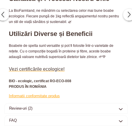
La BioFarmland, ne mândrim cu selectarea celor mai bune boabe
ecologice. Fiecare pungă de 1kg reflectă angajamentul nostru pentru
un stil de viață sănătos și sustenabil. 🌿
Utilizări Diverse și Beneficii
Boabele de spelta sunt versatile și pot fi folosite într-o varietate de
rețete. Cu o compoziție bogată în proteine și fibre, aceste boabe
adaugă valoare nutritivă superioară dietelor tale zilnice. 🌱💚
Vezi certificările ecologice!
BIO - ecologic, certificat RO-ECO-008
PRODUS ÎN ROMÂNIA
Informatii conformitate produs
Review-uri
(2)
FAQ