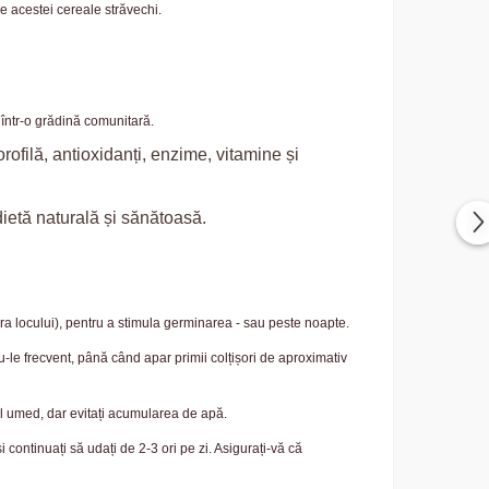
le acestei cereale străvechi.
e într-o grădină comunitară.
rofilă, antioxidanți, enzime, vitamine și
dietă naturală și sănătoasă.
ura locului), pentru a stimula germinarea - sau peste noapte.
-le frecvent, până când apar primii colțișori de aproximativ
ul umed, dar evitați acumularea de apă.
continuați să udați de 2-3 ori pe zi. Asigurați-vă că