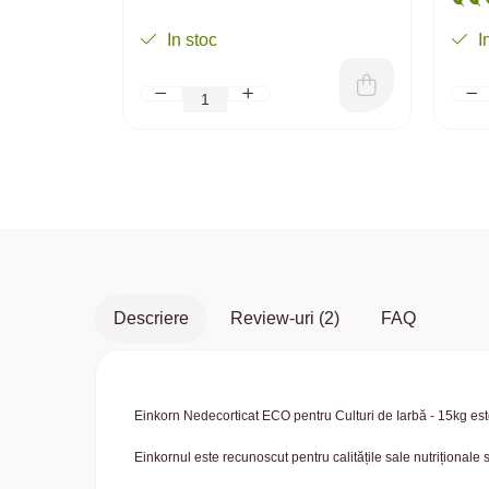
In stoc
I
Descriere
Review-uri
(2)
FAQ
Einkorn Nedecorticat ECO pentru Culturi de Iarbă - 15kg est
Einkornul este recunoscut pentru calitățile sale nutriționale 