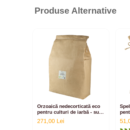
Produse Alternative
Orzoaică nedecorticată eco
Spel
pentru culturi de iarbă - suc
pent
iarbă grâu | 20kg
sucu
271,00 Lei
51,