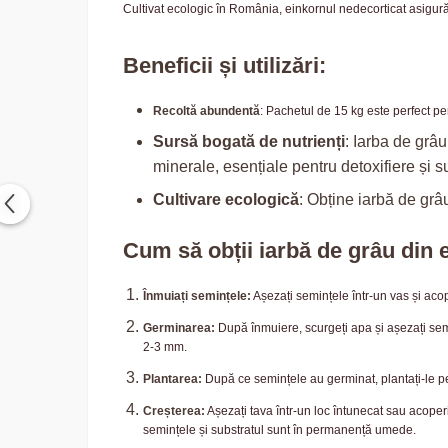
Cultivat ecologic în România, einkornul nedecorticat asigură 
Beneficii și utilizări:
Recoltă abundentă
: Pachetul de 15 kg este perfect pen
Sursă bogată de nutrienți
: Iarba de grâu
minerale, esențiale pentru detoxifiere și s
Cultivare ecologică
: Obține iarbă de grâ
Cum să obții iarbă de grâu din 
Înmuiați semințele:
Așezați semințele într-un vas și acop
Germinarea:
După înmuiere, scurgeți apa și așezați semi
2-3 mm.
Plantarea:
După ce semințele au germinat, plantați-le pe
Creșterea:
Așezați tava într-un loc întunecat sau acoper
semințele și substratul sunt în permanență umede.