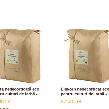
ta nedecorticată eco
Einkorn nedecorticat ec
ru culturi de iarbă -
pentru culturi de iarbă -
ri iarbă de grâu | 3kg
sucuri iarbă de grâu | 3k
00 Lei
57,00 Lei