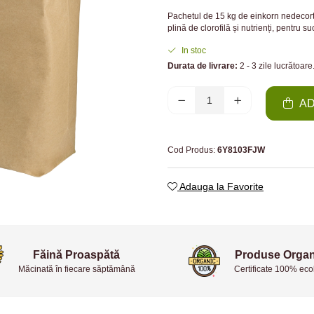
Pachetul de 15 kg de einkorn nedecorti
plină de clorofilă și nutrienți, pentru su
In stoc
Durata de livrare:
2 - 3 zile lucrătoare.
AD
Cod Produs:
6Y8103FJW
Adauga la Favorite
Făină Proaspătă
Produse Organ
Măcinată în fiecare săptămână
Certificate 100% eco