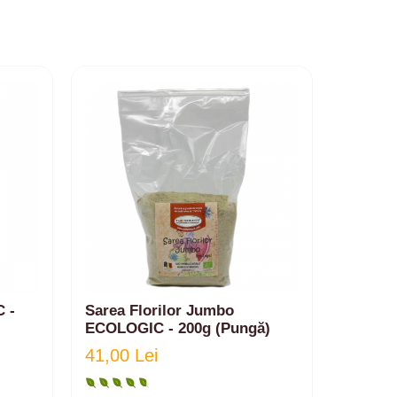
NOU
 -
Sarea Florilor Jumbo
Ceai E
ECOLOGIC - 200g (Pungă)
grădină
41,00 Lei
34,50 