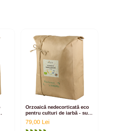
o
Orzoaică nedecorticată eco
Spelta ne
pentru culturi de iarbă - suc
pentru cul
g
iarbă grâu | 5kg
sucuri ia
79,00 Lei
227,50 L