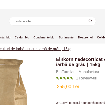
ștar bio
Ceaiuri bio
Condimente bio
Sortimente
Despre noi
Colab
ulturi de iarbă - sucuri iarbă de grâu | 15kg
Einkorn nedecorticat e
iarbă de grâu | 15kg
BioFarmland Manufactura
2 Review-uri
255,00 Lei
🌿 Cultivă o recoltă abundentă de iar