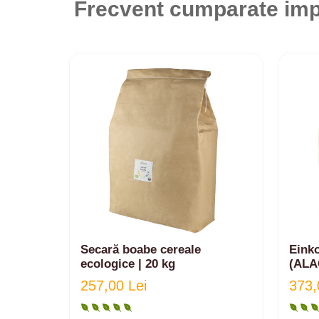
Frecvent cumparate im
Secară boabe cereale
Eink
ecologice | 20 kg
(ALAC
257,00 Lei
373,