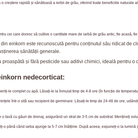
o creștere rapidă și sănătoasă a ierbii de grâu, oferind toate beneficiile naturale a
tru cei care doresc să cultive o cantitate mare de iarbă de grâu antic, fie acasă, fi
 din einkorn este recunoscută pentru conținutul său ridicat de clo
usținerea sănătății generale.
u proaspătă și fără pesticide sau aditivi chimici, ideală pentru o 
einkorn nedecorticat:
eriți-le complet cu apă. Lăsați-le la înmuiat timp de 4-8 ore (în funcție de temperat
nțele într-o sită sau recipient de germinare. Lăsați-le timp de 24-48 de ore, udându
 o tavă cu găuri de drenaj, asigurând un strat de 3-5 cm de substrat. Mențineți sol
iți-o până când iarba ajunge la 5-7 cm înălțime. După aceea, expuneți-o la lumină și 