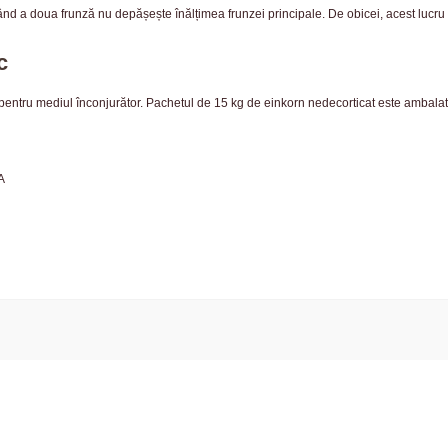
când a doua frunză nu depășește înălțimea frunzei principale. De obicei, acest lucr
c
 pentru mediul înconjurător. Pachetul de 15 kg de einkorn nedecorticat este ambalat
A