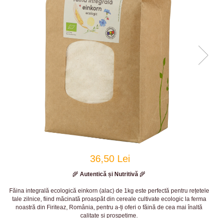
36,50 Lei
🌾
Autentică și Nutritivă
🌾
Făina integrală ecologică einkorn (alac) de 1kg este perfectă pentru rețetele
tale zilnice, fiind măcinată proaspăt din cereale cultivate ecologic la ferma
noastră din Firiteaz, România, pentru a-ți oferi o făină de cea mai înaltă
calitate și prospețime.