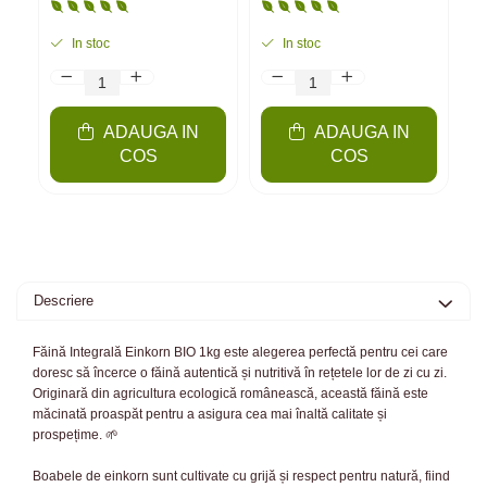
Grâu, amestec | 6
kg
In stoc
In stoc
ADAUGA IN
ADAUGA IN
COS
COS
Descriere
Făină Integrală Einkorn BIO 1kg este alegerea perfectă pentru cei care
doresc să încerce o făină autentică și nutritivă în rețetele lor de zi cu zi.
Originară din agricultura ecologică românească, această făină este
măcinată proaspăt pentru a asigura cea mai înaltă calitate și
prospețime. 🌱
Boabele de einkorn sunt cultivate cu grijă și respect pentru natură, fiind