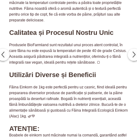
măcinate la temperaturi controlate pentru a păstra toate proprietățile
nutritive. Făina noastră oferă o aromă autentică și o textură perfectă
pentru orice tip de copt, fie că este vorba de pâine, prăjituri sau alte
preparate delicioase.
Calitatea și Procesul Nostru Unic
Produsele BioFarmland sunt rezultatul unui proces atent controlat, în
care făina nu este expusă la temperaturi de peste 40 de grade Celsius.
Aceasta asigură păstrarea integrală a nutrienților, oferindu-ți o făină
integrală raw vegan, ideală pentru rețete sănătoase. 🍞
Utilizări Diverse și Beneficii
Făina Einkorn de 1kg este perfectă pentru uz casnic, fiind ideală pentru
prepararea diverselor produse de panificație și patiserie, de la pâine
proaspătă la deserturi rafinate. Bogată în nutrienți esențiali, această
făină îmbunătățește valoarea nutritivă a dietelor zilnice. Bucură-te de o
alimentație sănătoasă și gustoasă cu Făina Integrală Ecologică Einkorn
(Alac) 1kg. 🌿💚
ATENȚIE:
Boabele de einkorn sunt măcinate numai la comandă, garantând astfel