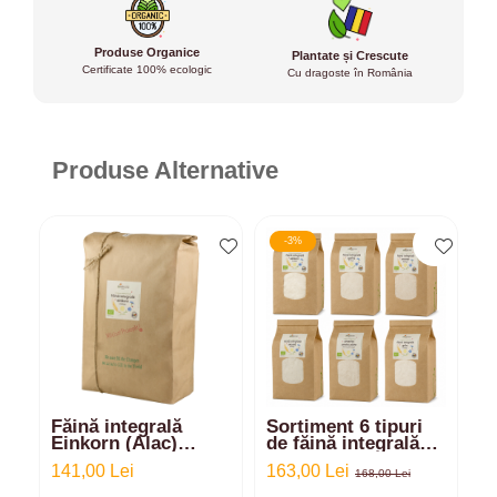
Produse Organice
Plantate și Crescute
Certificate 100% ecologic
Cu dragoste în România
Produse Alternative
-3%
Făină integrală
Sortiment 6 tipuri
F
Einkorn (Alac)
de făină integrală
E
ecologică - 5kg
ecologică din:
e
141,00 Lei
163,00 Lei
5
Einkorn, Spelta,
168,00 Lei
Emmer, Secară,