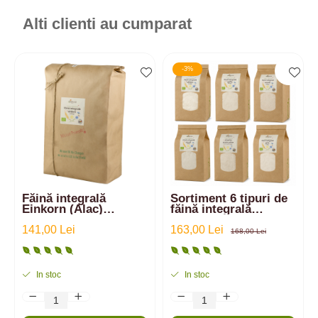
Alti clienti au cumparat
-3%
Făină integrală
Sortiment 6 tipuri de
Einkorn (Alac)
făină integrală
ecologică - 5kg
ecologică din:
141,00 Lei
Einkorn, Spelta,
163,00 Lei
168,00 Lei
Emmer, Secară, Grâu,
amestec | 6 kg
In stoc
In stoc