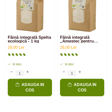
Făină integrală Spelta
Făină integrală
ecologică - 1 kg
„Amestec pentru
pâine” ecologică din
28,00 Lei
26,00 Lei
33% Spelta, 33%
Secară și 34% Grâu |
1 kg
In stoc
In stoc
ADAUGA IN
ADAUGA IN
COS
COS