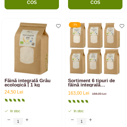
COS
COS
-3%
Făină integrală Grâu
Sortiment 6 tipuri de
ecologică | 1 kg
făină integrală
ecologică din: Einkorn,
24,50 Lei
Spelta, Emmer, Secară,
163,00 Lei
168,00 Lei
Grâu, amestec | 6 kg
In stoc
In stoc