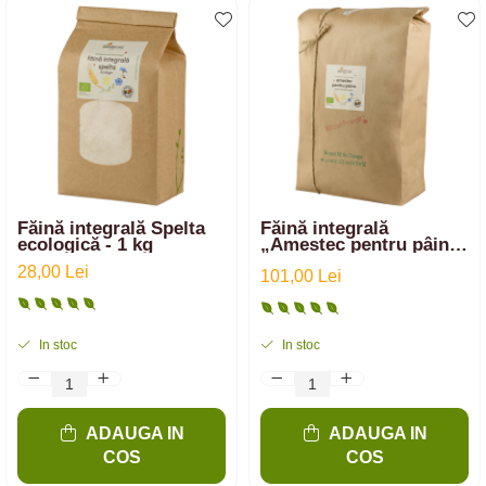
Făină integrală Spelta
Făină integrală
ecologică - 1 kg
„Amestec pentru pâine”
ecologică din 33%
28,00 Lei
Spelta, 33% Secară și
101,00 Lei
34% Grâu | 5 kg
In stoc
In stoc
ADAUGA IN
ADAUGA IN
COS
COS