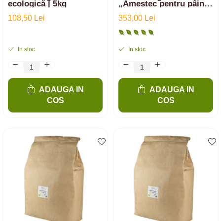
ecologică | 5kg
„Amestec pentru pâine”
ecologică din 33%
108,50 Lei
Spelta, 33% Secară și
353,00 Lei
34% Grâu | 20 kg
In stoc
In stoc
ADAUGA IN
ADAUGA IN
COS
COS