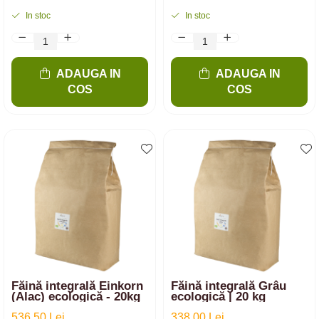
In stoc
In stoc
ADAUGA IN
ADAUGA IN
COS
COS
Făină integrală Einkorn
Făină integrală Grâu
(Alac) ecologică - 20kg
ecologică | 20 kg
536,50 Lei
338,00 Lei