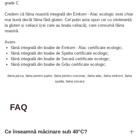
grade C.
Credem că făina noastră integrală din Einkorn - Alac ecologic este chiar
mai bună decât făina fără gluten. Cel puțin asta spun cei cu intoleranță
la gluten și celiacii (cei care au boala celiacă), care consumă făina
noastră.
Avem:
făină integrală din boabe de Einkorn - Alac certificate ecologic;
făină integrală din boabe de Spelta certificate ecologic;
făină integrală din boabe de Secară certificate ecologic;
făină integrală din boabe de Grâu certificate ecologic;
faina pizza, faina pentru paine, faina pentru cozonac, faina alac, faina einkorn, faina
spelta, faina secara
FAQ
Ce înseamnă măcinare sub 40°C?