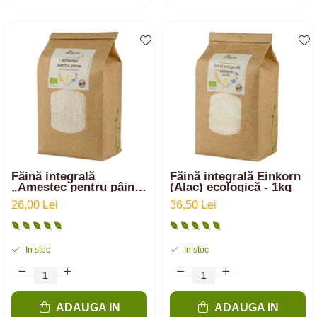
Făină integrală
Făină integrală Einkorn
„Amestec pentru pâine”
(Alac) ecologică - 1kg
ecologică din 33%
26,00 Lei
36,50 Lei
Spelta, 33% Secară și
34% Grâu | 1 kg
In stoc
In stoc
ADAUGA IN
ADAUGA IN