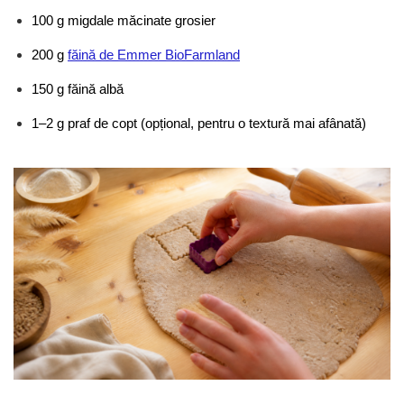
100 g migdale măcinate grosier
200 g 
făină de Emmer BioFarmland
150 g făină albă
1–2 g praf de copt (opțional, pentru o textură mai afânată)