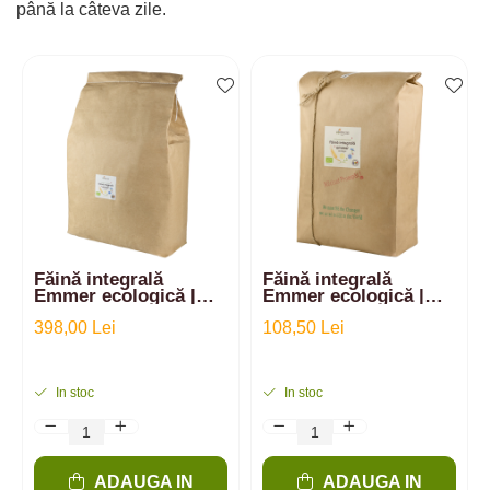
până la câteva zile.
Făină integrală
Făină integrală
Emmer ecologică |
Emmer ecologică |
20kg
5kg
398,00 Lei
108,50 Lei
In stoc
In stoc
ADAUGA IN
ADAUGA IN