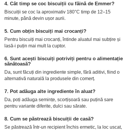
4. Cât timp se coc biscuiții cu făină de Emmer?
Biscuiții se coc la aproximativ 180°C timp de 12–15
minute, până devin ușor aurii.
5. Cum obțin biscuiți mai crocanți?
Pentru biscuiți mai crocanți, întinde aluatul mai subțire și
lasă-i puțin mai mult la cuptor.
6. Sunt acești biscuiți potriviți pentru o alimentație
sănătoasă?
Da, sunt făcuți din ingrediente simple, fără aditivi, fiind o
alternativă naturală la produsele din comerț.
7. Pot adăuga alte ingrediente în aluat?
Da, poți adăuga semințe, scorțișoară sau puțină sare
pentru variante diferite, dulci sau sărate.
8. Cum se păstrează biscuiții de casă?
Se păstrează într-un recipient închis ermetic, la loc uscat,