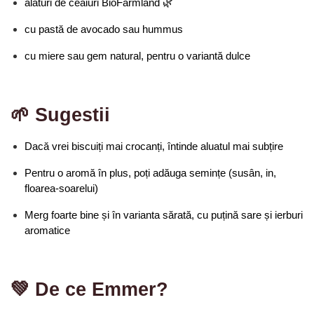
alături de ceaiuri BioFarmland 🌿
cu pastă de avocado sau hummus
cu miere sau gem natural, pentru o variantă dulce
🌱 Sugestii
Dacă vrei biscuiți mai crocanți, întinde aluatul mai subțire
Pentru o aromă în plus, poți adăuga semințe (susân, in, 
floarea-soarelui)
Merg foarte bine și în varianta sărată, cu puțină sare și ierburi 
aromatice
💚 De ce Emmer?