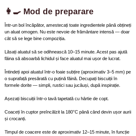
👩‍🍳 Mod de preparare
Într-un bol încăpător, amestecați toate ingredientele până obțineți 
un aluat omogen. Nu este nevoie de frământare intensă — doar 
cât să se lege bine compoziția.
Lăsați aluatul să se odihnească 10–15 minute. Acest pas ajută 
făina să absoarbă lichidul și face aluatul mai ușor de lucrat.
Întindeți apoi aluatul într-o foaie subțire (aproximativ 3–5 mm) pe 
o suprafață presărată cu puțină făină. Decupați biscuiții în 
formele dorite — simpli, rustici sau jucăuși, după inspirație.
Așezați biscuiții într-o tavă tapetată cu hârtie de copt.
Coaceți în cuptor preîncălzit la 180°C până când devin ușor aurii 
și crocanți.
Timpul de coacere este de aproximativ 12–15 minute, în funcție 