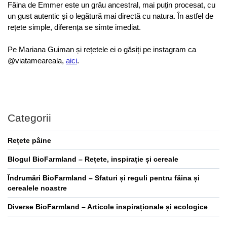
Făina de Emmer este un grâu ancestral, mai puțin procesat, cu 
un gust autentic și o legătură mai directă cu natura. În astfel de 
rețete simple, diferența se simte imediat.
Pe Mariana Guiman și rețetele ei o găsiți pe instagram ca 
@viatameareala, 
aici
.
Categorii
Rețete pâine
Blogul BioFarmland – Rețete, inspirație și cereale
Îndrumări BioFarmland – Sfaturi și reguli pentru făina și
cerealele noastre
Diverse BioFarmland – Articole inspiraționale și ecologice