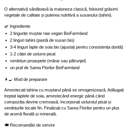
O alternativă sănătoasă la maioneza clasică, folosind grăsimi 
vegetale de calitate și puterea nutritivă a susanului (tahini).
🌿 Ingrediente
2 lingurițe muștar raw vegan BioFarmland
2 linguri tahini (pastă de susan bio)
3-4 linguri lapte de soia bio (ajustați pentru consistența dorită)
1-2 căței de usturoi pisat
verdețuri proaspete (mărar sau pătrunjel)
un praf de Sarea Florilor BioFarmland
👩‍🍳 Mod de preparare
Amestecați tahina cu muștarul până se omogenizează. Adăugați 
treptat laptele de soia, amestecând energic până când 
compoziția devine cremoasă. Incorporați usturoiul pisat și 
verdețurile tocate fin. Finalizați cu Sarea Florilor pentru un plus 
de aromă florală și minerală.
🍽️ Recomandări de servire