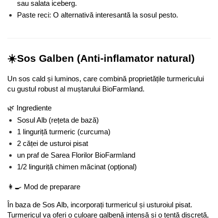
sau salata iceberg.
Paste reci: O alternativă interesantă la sosul pesto.
☀️Sos Galben (Anti-inflamator natural)
Un sos cald și luminos, care combină proprietățile turmericului 
cu gustul robust al muștarului BioFarmland.
🌿 Ingrediente
Sosul Alb (rețeta de bază)
1 linguriță turmeric (curcuma)
2 căței de usturoi pisat
un praf de Sarea Florilor BioFarmland
1/2 linguriță chimen măcinat (opțional)
👩‍🍳 Mod de preparare
În baza de Sos Alb, incorporați turmericul și usturoiul pisat. 
Turmericul va oferi o culoare galbenă intensă și o tentă discretă, 