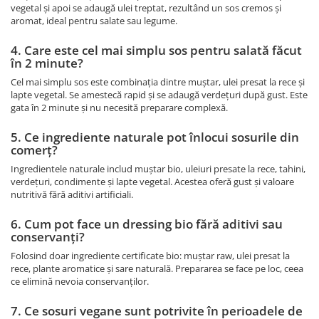
vegetal și apoi se adaugă ulei treptat, rezultând un sos cremos și
aromat, ideal pentru salate sau legume.
4. Care este cel mai simplu sos pentru salată făcut
în 2 minute?
Cel mai simplu sos este combinația dintre muștar, ulei presat la rece și
lapte vegetal. Se amestecă rapid și se adaugă verdețuri după gust. Este
gata în 2 minute și nu necesită preparare complexă.
5. Ce ingrediente naturale pot înlocui sosurile din
comerț?
Ingredientele naturale includ muștar bio, uleiuri presate la rece, tahini,
verdețuri, condimente și lapte vegetal. Acestea oferă gust și valoare
nutritivă fără aditivi artificiali.
6. Cum pot face un dressing bio fără aditivi sau
conservanți?
Folosind doar ingrediente certificate bio: muștar raw, ulei presat la
rece, plante aromatice și sare naturală. Prepararea se face pe loc, ceea
ce elimină nevoia conservanților.
7. Ce sosuri vegane sunt potrivite în perioadele de