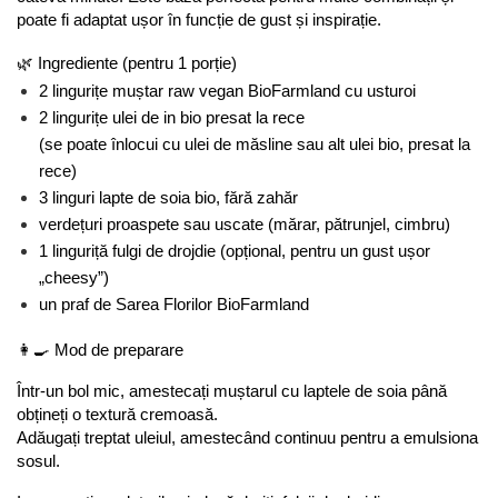
poate fi adaptat ușor în funcție de gust și inspirație.
🌿 Ingrediente (pentru 1 porție)
2 lingurițe muștar raw vegan BioFarmland cu usturoi
2 lingurițe ulei de in bio presat la rece
(se poate înlocui cu ulei de măsline sau alt ulei bio, presat la 
rece)
3 linguri lapte de soia bio, fără zahăr
verdețuri proaspete sau uscate (mărar, pătrunjel, cimbru)
1 linguriță fulgi de drojdie (opțional, pentru un gust ușor 
„cheesy”)
un praf de Sarea Florilor BioFarmland
👩‍🍳 Mod de preparare
Într-un bol mic, amestecați muștarul cu laptele de soia până 
obțineți o textură cremoasă.
Adăugați treptat uleiul, amestecând continuu pentru a emulsiona 
sosul.