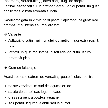
Incorporați verdețurile și, dacă doriți, fulgii de drojdie.
La final, asezonați cu un praf de Sarea Florilor pentru un gust 
echilibrat și o notă aromată subtilă.
Sosul este gata în 2 minute și poate fi ajustat după gust: mai 
cremos, mai intens sau mai aromat.
🌱 Variante
Adăugând puțin mai mult ulei, obțineți o maioneză vegană 
fină
Pentru un gust mai intens, puteți adăuga puțin usturoi 
proaspăt pisat
🍽️ Cum se folosește
Acest sos este extrem de versatil și poate fi folosit pentru:
salate verzi sau mixuri de legume crude
salate de cartofi sau leguminoase
dressing pentru bowl-uri vegane
sos pentru legume la abur sau la cuptor