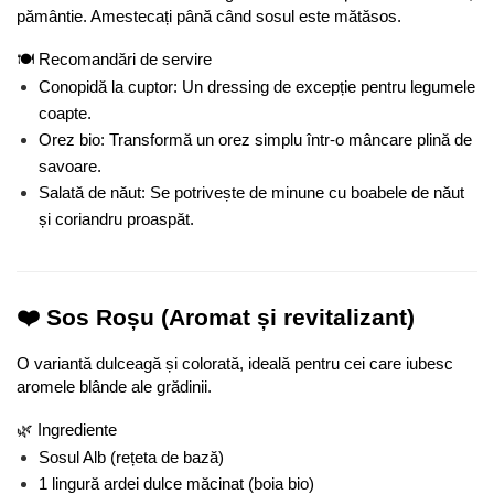
pământie. Amestecați până când sosul este mătăsos.
🍽️ Recomandări de servire
Conopidă la cuptor: Un dressing de excepție pentru legumele 
coapte.
Orez bio: Transformă un orez simplu într-o mâncare plină de 
savoare.
Salată de năut: Se potrivește de minune cu boabele de năut 
și coriandru proaspăt.
❤️ Sos Roșu (Aromat și revitalizant)
O variantă dulceagă și colorată, ideală pentru cei care iubesc 
aromele blânde ale grădinii.
🌿 Ingrediente
Sosul Alb (rețeta de bază)
1 lingură ardei dulce măcinat (boia bio)