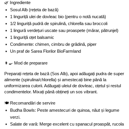
🌿 Ingrediente
Sosul Alb (rețeta de bază)
1 linguriță ulei de dovleac bio (pentru o notă nucată)
1/2 linguriță pudră de spirulină, chlorella sau broccoli
1 lingură verdețuri uscate sau proaspete (mărar, pătrunjel)
1 linguriță oțet balsamic
Condimente: chimen, cimbru de grădină, piper
Un praf de Sarea Florilor BioFarmland
👩‍🍳 Mod de preparare
Preparați rețeta de bază (Sos Alb), apoi adăugați pudra de super 
alimente (spirulina/chlorella) și amestecați bine până la 
uniformizarea culorii. Adăugați uleiul de dovleac, oțetul și restul 
condimentelor. Mixați până obțineți un sos vibrant.
🍽️ Recomandări de servire
Budha Bowls: Peste amestecuri de quinoa, năut și legume 
verzi.
Salate de vară: Merge excelent cu spanacul proaspăt, rucola 