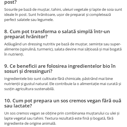
post?
Sosurile pe bază de muștar, tahini, uleiuri vegetale și lapte de soia sunt
ideale în post. Sunt hrănitoare, ușor de preparat și completează
perfect salatele sau legumele.
8. Cum pot transforma o salată simplă într-un
preparat hrănitor?
Adăugând un dressing nutritiv pe bază de muștar, semințe sau super-
alimente (spirulină, turmeric), salata devine mai sățioasă și mai bogată
în nutrienți.
9. Ce beneficii are folosirea ingredientelor bio în
sosuri și dressinguri?
Ingredientele bio sunt cultivate fără chimicale, păstrând mai bine
nutrienții și gustul natural. Ele contribuie la o alimentație mai curată și
susțin agricultura sustenabilă.
10. Cum pot prepara un sos cremos vegan fără ouă
sau lactate?
Un sos cremos vegan se obține prin combinarea muștarului cu ulei și
lapte vegetal sau tahini. Textura rezultată este fină și bogată, fără
ingrediente de origine animală.