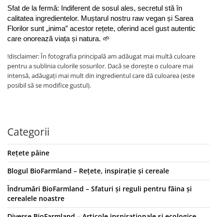
Sfat de la fermă: Indiferent de sosul ales, secretul stă în 
calitatea ingredientelor. Muștarul nostru raw vegan și Sarea 
Florilor sunt „inima” acestor rețete, oferind acel gust autentic 
care onorează viața și natura. 🌱
!disclaimer: În fotografia principală am adăugat mai multă culoare
pentru a sublinia culorile sosurilor. Dacă se dorește o culoare mai
intensă, adăugați mai mult din ingredientul care dă culoarea (este
posibil să se modifice gustul).
Categorii
Rețete pâine
Blogul BioFarmland – Rețete, inspirație și cereale
Îndrumări BioFarmland – Sfaturi și reguli pentru făina și
cerealele noastre
Diverse BioFarmland – Articole inspiraționale și ecologice