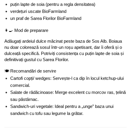
puțin lapte de soia (pentru a regla densitatea)
verdețuri uscate BioFarmland
un praf de Sarea Florilor BioFarmland
👩‍🍳 Mod de preparare
Adăugați ardeiul dulce măcinat peste baza de Sos Alb. Boiaua 
nu doar colorează sosul într-un roșu apetisant, dar îi oferă și o 
dulceață specifică. Potriviți consistența cu puțin lapte de soia și 
definitivați gustul cu Sarea Florilor.
🍽️ Recomandări de servire
Cartofi copți/ wedges: Servește-l ca dip în locul ketchup-ului 
comercial.
Salate de rădăcinoase: Merge excelent cu morcov ras, țelină 
sau păstârnac.
Sandwich-uri vegetale: Ideal pentru a „unge” baza unui 
sandwich cu tofu sau legume la grătar.