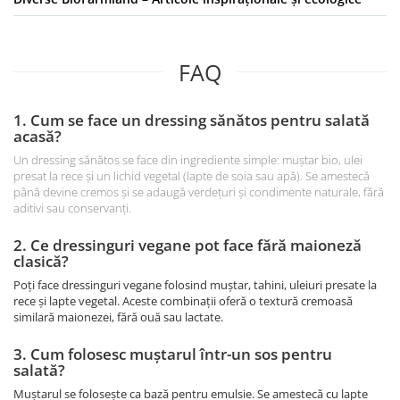
FAQ
1. Cum se face un dressing sănătos pentru salată
acasă?
Un dressing sănătos se face din ingrediente simple: muștar bio, ulei
presat la rece și un lichid vegetal (lapte de soia sau apă). Se amestecă
până devine cremos și se adaugă verdețuri și condimente naturale, fără
aditivi sau conservanți.
2. Ce dressinguri vegane pot face fără maioneză
clasică?
Poți face dressinguri vegane folosind muștar, tahini, uleiuri presate la
rece și lapte vegetal. Aceste combinații oferă o textură cremoasă
similară maionezei, fără ouă sau lactate.
3. Cum folosesc muștarul într-un sos pentru
salată?
Muștarul se folosește ca bază pentru emulsie. Se amestecă cu lapte