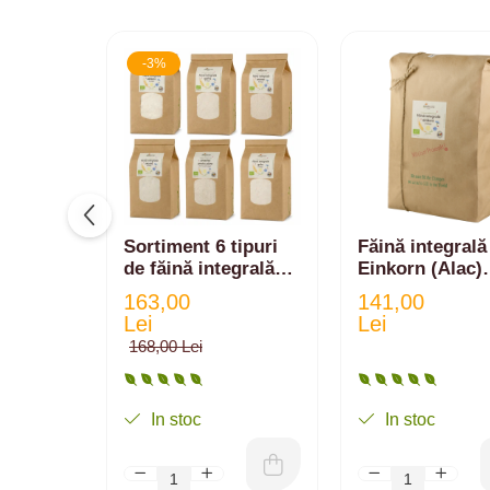
-3%
Sortiment 6 tipuri
Făină integrală
de făină integrală
Einkorn (Alac)
ecologică din:
ecologică - 5kg
163,00
141,00
Einkorn, Spelta,
Lei
Lei
Emmer, Secară,
168,00 Lei
Grâu, amestec | 6
kg
In stoc
In stoc