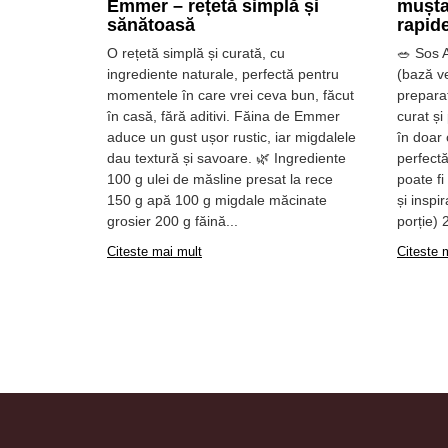
Emmer – rețetă simplă și
mușta
sănătoasă
rapid
O rețetă simplă și curată, cu
🥗 Sos 
ingrediente naturale, perfectă pentru
(bază ve
momentele în care vrei ceva bun, făcut
prepara
în casă, fără aditivi. Făina de Emmer
curat și
aduce un gust ușor rustic, iar migdalele
în doar
dau textură și savoare. 🌿 Ingrediente
perfectă
100 g ulei de măsline presat la rece
poate fi
150 g apă 100 g migdale măcinate
și inspi
grosier 200 g făină...
porție) 
Citeste mai mult
Citeste 