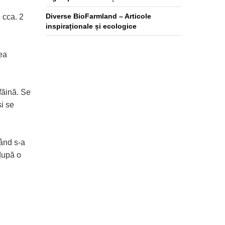
Diverse BioFarmland – Articole
 cca. 2
inspiraționale și ecologice
ea
făină. Se
i se
Când s-a
 după o