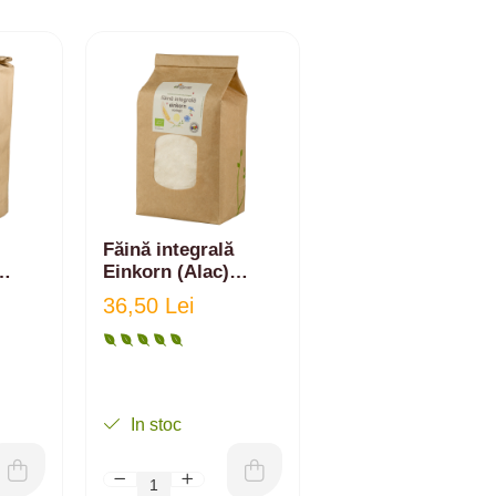
Făină integrală
Einkorn (Alac)
ecologică - 1kg
36,50 Lei
In stoc