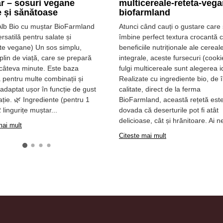
r – sosuri vegane
multicereale-reteta-vega
e și sănătoase
biofarmland
Alb Bio cu muștar BioFarmland
Atunci când cauți o gustare care
rsatilă pentru salate și
îmbine perfect textura crocantă 
te vegane) Un sos simplu,
beneficiile nutriționale ale cereal
 plin de viață, care se prepară
integrale, aceste fursecuri (cooki
 câteva minute. Este baza
fulgi multicereale sunt alegerea i
 pentru multe combinații și
Realizate cu ingrediente bio, de î
 adaptat ușor în funcție de gust
calitate, direct de la ferma
rație. 🌿 Ingrediente (pentru 1
BioFarmland, această rețetă est
2 lingurițe muștar...
dovada că deserturile pot fi atât
delicioase, cât și hrănitoare. Ai n
mai mult
Citeste mai mult