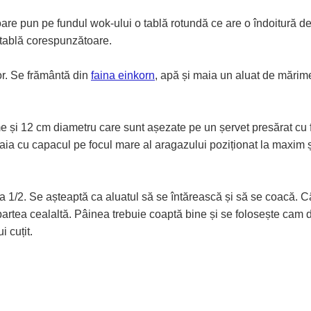
șoare pun pe fundul wok-ului o tablă rotundă ce are o îndoitură de
 tablă corespunzătoare.
r. Se frământă din
faina einkorn
, apă și maia un aluat de mărim
e și 12 cm diametru care sunt așezate pe un șervet presărat cu 
aia cu capacul pe focul mare al aragazului poziționat la maxim ș
la 1/2. Se așteaptă ca aluatul să se întărească și să se coacă. 
 partea cealaltă. Pâinea trebuie coaptă bine și se folosește cam
 cuțit.