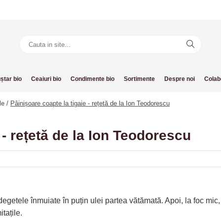
ștar bio
Ceaiuri bio
Condimente bio
Sortimente
Despre noi
Colab
le /
Pâinișoare coapte la tigaie - rețetă de la Ion Teodorescu
 - rețetă de la Ion Teodorescu
egetele înmuiate în puțin ulei partea vătămată. Apoi, la foc mic
tațile.