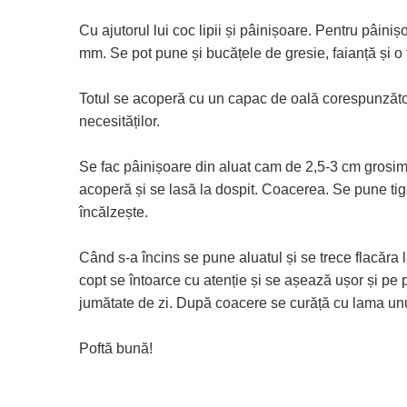
Cu ajutorul lui coc lipii și pâinișoare. Pentru pâini
mm. Se pot pune și bucățele de gresie, faianță și o
Totul se acoperă cu un capac de oală corespunzăto
necesităților.
Se fac pâinișoare din aluat cam de 2,5-3 cm grosim
acoperă și se lasă la dospit. Coacerea. Se pune tig
încălzește.
Când s-a încins se pune aluatul și se trece flacăra 
copt se întoarce cu atenție și se așează ușor și pe
jumătate de zi. După coacere se curăță cu lama unui
Poftă bună!