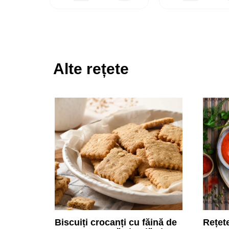
Alte rețete
Biscuiți crocanți cu făină de
Rețet