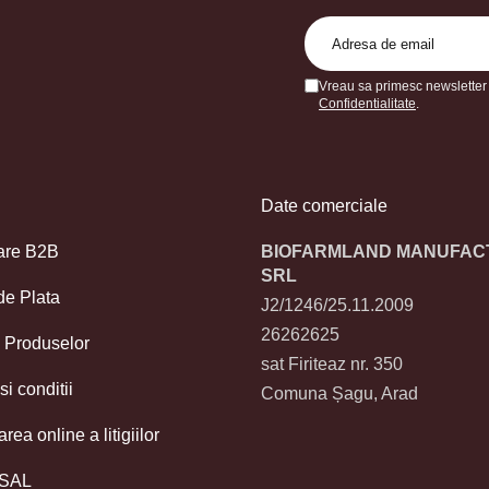
Vreau sa primesc newsletter 
Confidentialitate
.
Date comerciale
are B2B
BIOFARMLAND MANUFAC
SRL
de Plata
J2/1246/25.11.2009
26262625
 Produselor
sat Firiteaz nr. 350
i conditii
Comuna Șagu, Arad
rea online a litigiilor
 SAL