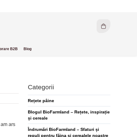
orare B2B
Blog
Categorii
Rețete pâine
Blogul BioFarmland – Rețete, inspirație
și cereale
, am ars
Îndrumări BioFarmland – Sfaturi și
reguli pentru făina și cerealele noastre