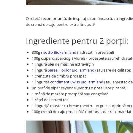
O rețetă reconfortantă, de inspirație românească, cu ingredien
de cremă de caju pentru extra finețe. 🌱
Ingrediente pentru 2 porții:
300g
risotto BioFarmland
(hidratat în prealabil)
100g ciuperci zbârciogi (Morels), proaspete sau rehidratat
1 lingură ulei de măsline extravirgin
1 lingură
Sarea Florilor BioFarmland
(sau sare de calitate)
1 crenguță de cimbru proaspăt
1 linguriță
condiment Swiss BioFarmland
(sau amestec de
un praf de piper cayenne (pentru o notă ușor picantă)
1 mână de mazăre proaspătă sau congelată
1 cățel de usturoi ras
1 linguriță muștar cu hrean (pentru un gust surprinzător)
100g cremă de caju proaspătă (opțional, dar recomandat 