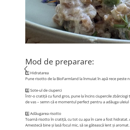
Mod de preparare:
1️⃣ Hidratarea
Pune risotto de la BioFarmland la înmuiat în apă rece peste no
2️⃣ Sote-ul de ciuperci
Într-o cratiță cu fund gros, pune la încins ciupercile zbârciogi 
de vas – semn că e momentul perfect pentru a adăuga uleiul 
3️⃣ Adăugarea risotto
Toarnă risotto în cratiță, cu tot cu apa în care a fost hidrat
Amestecă bine și lasă focul mic, să se gătească lent și aromat.