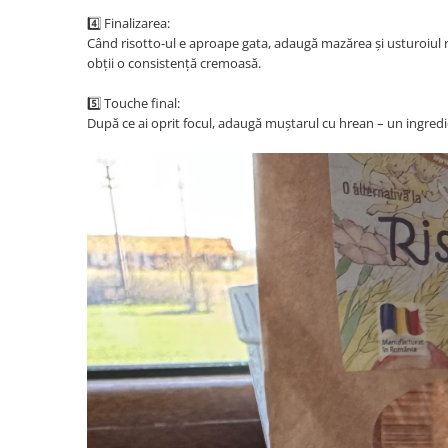
4️⃣ Finalizarea:
Când risotto-ul e aproape gata, adaugă mazărea și usturoiul
obții o consistență cremoasă.
5️⃣ Touche final:
După ce ai oprit focul, adaugă muștarul cu hrean – un ingredi