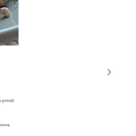
se prindă
yenne.