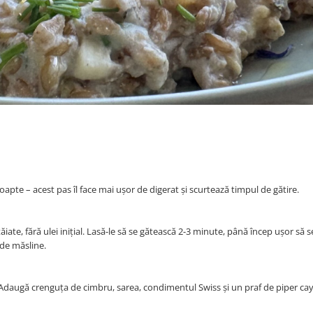
apte – acest pas îl face mai ușor de digerat și scurtează timpul de gătire.
tăiate, fără ulei inițial. Lasă-le să se gătească 2-3 minute, până încep ușor să 
de măsline.
at. Adaugă crenguța de cimbru, sarea, condimentul Swiss și un praf de piper ca