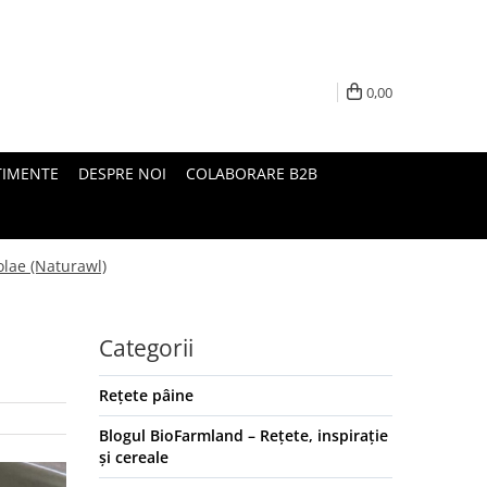
0,00
TIMENTE
DESPRE NOI
COLABORARE B2B
olae (Naturawl)
Categorii
Rețete pâine
Blogul BioFarmland – Rețete, inspirație
și cereale