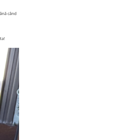
până când
ta!