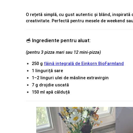
O rețetă simplă, cu gust autentic și blând, inspirată 
creativitate. Perfectă pentru mesele de weekend sau
🥣 Ingrediente pentru aluat:
(pentru 3 pizza mari sau 12 mini-pizza)
250 g 
făină integrală de Einkorn BioFarmland
1 linguriță sare
1–2 linguri ulei de măsline extravirgin
7 g drojdie uscată
150 ml apă călduță