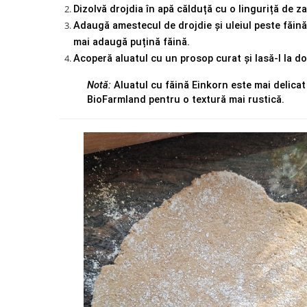
Dizolvă drojdia în apă călduță cu o linguriță de za
Adaugă amestecul de drojdie și uleiul peste făină ș
mai adaugă puțină făină.
Acoperă aluatul cu un prosop curat și lasă-l la do
Notă:
 Aluatul cu făină Einkorn este mai delicat
BioFarmland pentru o textură mai rustică.