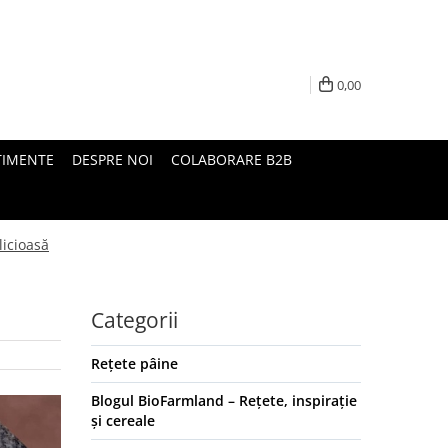
0,00
TIMENTE
DESPRE NOI
COLABORARE B2B
licioasă
Categorii
Rețete pâine
Blogul BioFarmland – Rețete, inspirație
și cereale