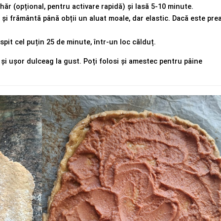
hăr (opțional, pentru activare rapidă) și lasă 5-10 minute.
i frământă până obții un aluat moale, dar elastic. Dacă este prea l
spit cel puțin 25 de minute, într-un loc călduț.
 și ușor dulceag la gust. Poți folosi și amestec pentru pâine 