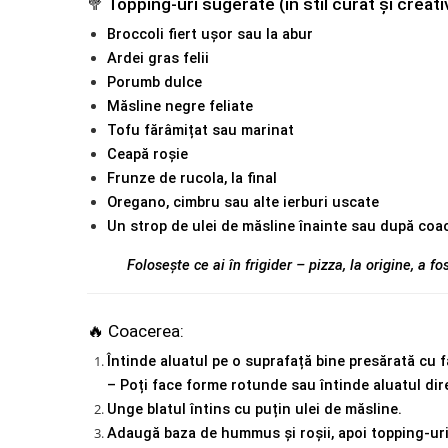
🥦 Topping-uri sugerate (în stil curat și creati
Broccoli fiert ușor sau la abur
Ardei gras felii
Porumb dulce
Măsline negre feliate
Tofu fărâmițat sau marinat
Ceapă roșie
Frunze de rucola, la final
Oregano, cimbru sau alte ierburi uscate
Un strop de ulei de măsline înainte sau după coa
Folosește ce ai în frigider – pizza, la origine, a f
🔥 Coac
erea:
Întinde aluatul pe o suprafață bine presărată cu f
– Poți face forme rotunde sau întinde aluatul dire
Unge blatul întins cu puțin ulei de măsline.
Adaugă baza de hummus și roșii, apoi topping-uri