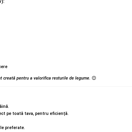
v):
cere
ost creată pentru a valorifica resturile de legume.
 😊
ăină.
ct pe toată tava, pentru eficiență.
le preferate.